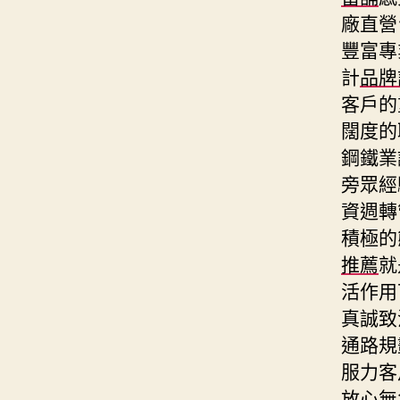
廠直營
豐富專
計
品牌
客戶的
闊度的
鋼鐵業
旁眾經
資週轉
積極的
推薦
就
活作用
真誠致
通路規
服力客
放心無