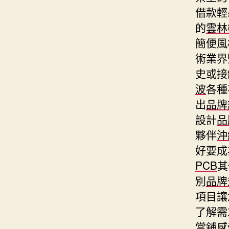
借款輕
的
雲林
簡便風
術業界
史或接
波
各種
出
品牌
設計
品
夥伴
沖
好要成
PCB
其
別
品牌
項目讓
了解需
當舖
感