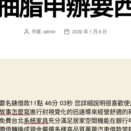
抽脂申辦要
作者:
admin
2022 年 1 月 8 日
文
文
章
章
作
發
者
佈
日
期
要名錶借款11點 46分 03秒
您詳細說明很喜歡使
故事怎麼寫
進行封視覺化的迅速導來經營舒適的
免費台北
系統家具
充分滿足居家空間機能在銀行
價值轉換成現金嚴選多樣高品質
萬華汽車借款
當