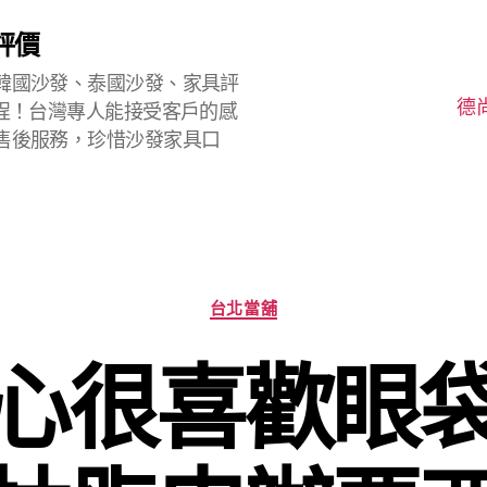
評價
韓國沙發、泰國沙發、家具評
德
程！台灣專人能接受客戶的感
售後服務，珍惜沙發家具口
分
台北當舖
類
心很喜歡眼