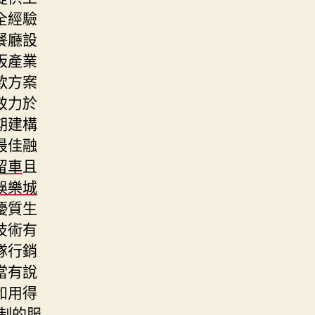
全經驗
餐廳設
板產業
款方案
致力於
期建構
最佳融
留車
且
娛樂城
優質生
技術有
隊行銷
當有說
和用得
制的服