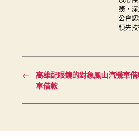
務，深
公會認
領先技
←
高雄配眼鏡的對象鳳山汽機車借
車借款