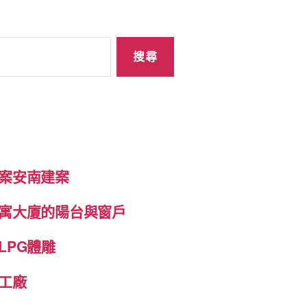
案安南建案
寓大廈的陽台與窗戶
LPG體雕
工廠