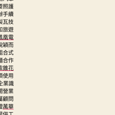
要照護
辦手續
製瓦技
知旅遊
鳳凰電
脫穎而
組合式
麵合作
紫錐花
須使用
企業識
關營業
屬顧問
證
萬華
提供工