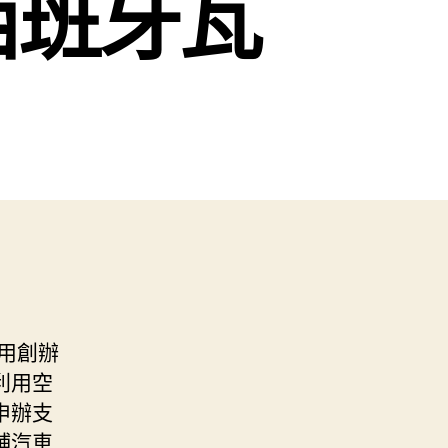
西班牙瓦
用創辦
利用空
申辦支
鋪汽車