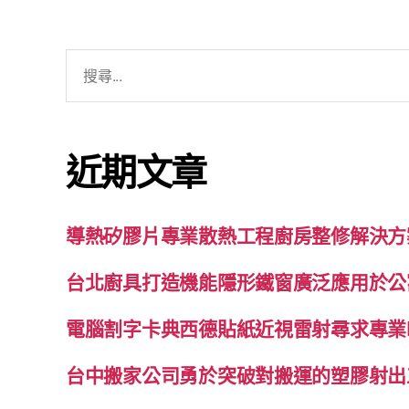
搜
尋
關
鍵
近期文章
字:
導熱矽膠片專業散熱工程廚房整修解決方
台北廚具打造機能隱形鐵窗廣泛應用於公
電腦割字卡典西德貼紙近視雷射尋求專業
台中搬家公司勇於突破對搬運的塑膠射出