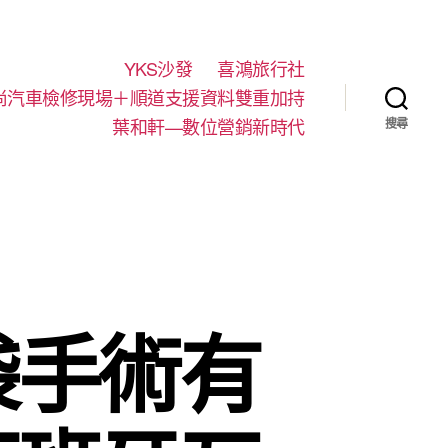
YKS沙發
喜鴻旅行社
尚汽車檢修現場＋順道支援資料雙重加持
葉和軒—數位營銷新時代
搜尋
袋手術有