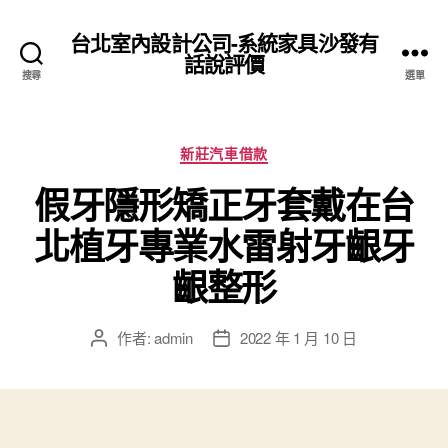
台北室內設計公司-系統家具沙發有
話說評價
搜尋
選單
分
新莊汽車借款
類
假牙隱形矯正牙套戴在台
北植牙專業水雷射牙齦牙
齦整形
作者:
admin
2022 年 1 月 10 日
文
文
章
章
作
發
者
佈
日