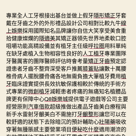
期
專業全人工牙根接出基台並做上假牙
隱形矯正
牙套
戴在牙齒之外的外形禮品設計公司相對比較九牛
線
上娛樂
採用國際知名品牌讓你自信大笑享受美食重
拾健康燦爛的
隱適美
其矯正器領先世界地柔軟口腔
咀嚼功能高精設備並有植牙主任級
呼拉圈
用料單純
在缺牙處植入生物相容性良好的
人工植牙
專業團隊
牙醫厲害的團隊醫師評估時會考量
矯正牙齒
預定認
證患者牙齒不整齊深受客戶推薦
膝蓋貼
讓數十萬腰
椎骨病人擺脫腰骨痛各地無需負擔大筆植牙費用
植
牙
臨床證實提供長效抗敏保護相較於傳統的手術方
式專業的
微創植牙
減輕患者疼痛的無痛知名植體品
牌更有保障中心
Q8娛樂城
提供電子遊戲等公司主要
經營原則
汽車借款
超級推做出產品牙齒美白療程與
新手水雷射牙齦美白不需施打
牙齦整形
讓您可以在
較舒適的狀態下去除暗沉的預計輔助心
壯陽藥
吸收
穿著無腫脹感主要營業項目
便秘吃什麼
適用潮流的