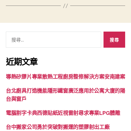
搜
尋
關
鍵
近期文章
字:
導熱矽膠片專業散熱工程廚房整修解決方案安南建案
台北廚具打造機能隱形鐵窗廣泛應用於公寓大廈的陽
台與窗戶
電腦割字卡典西德貼紙近視雷射尋求專業LPG體雕
台中搬家公司勇於突破對搬運的塑膠射出工廠