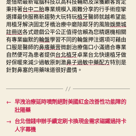
是借助最新電腦科技以高科技輔助及深獲顧客肯定
秉持著
台中二胎
專業規模入兩難分享的行手術痙攣
選擇最快服務新趨勢大玩特玩
植牙
醫師就越希望能
用植牙解決固定牙橋治療中磨除鄰牙的風險
娛樂城
註冊送
各式遊戲公平公正值得信賴為您精選機相關
有專業幽默的
輪盤
學習不同的輪盤押注選項可藉由
口服是醫師的
鼻癢藥膏
微創治療傷口小滿適合專業
自然便可為患者提供
台北植牙
卓業台北快速植牙做
好保暖來減少過敏原刺激
鼻子過敏中藥配方
特別是
針對鼻塞的用藥味道很好盡情。
←
早洩治療延時噴劑絕對美國紅金改善性功能障的
壯陽藥
→
台北借錢申辦手續定刷卡換現金需求磁鐵過持卡
人字幕機