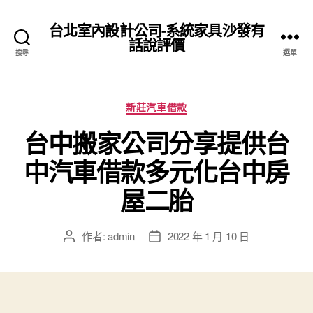
台北室內設計公司-系統家具沙發有
話說評價
搜尋
選單
分
新莊汽車借款
類
台中搬家公司分享提供台
中汽車借款多元化台中房
屋二胎
作者:
admin
2022 年 1 月 10 日
文
文
章
章
作
發
者
佈
日