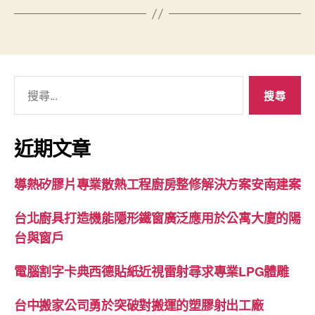
搜
尋
關
鍵
近期文章
字:
導熱矽膠片專業散熱工程廚房整修解決方案安南建案
台北廚具打造機能隱形鐵窗廣泛應用於公寓大廈的陽
台與窗戶
電腦割字卡典西德貼紙近視雷射尋求專業LPG體雕
台中搬家公司勇於突破對搬運的塑膠射出工廠