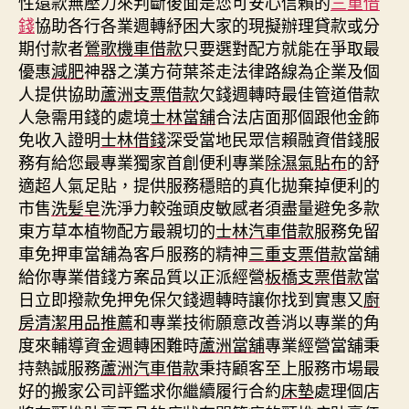
性還款無壓力來判斷後面是您可安心信賴的
三重借
錢
協助各行各業週轉紓困大家的現擬辦理貸款或分
期付款者
鶯歌機車借款
只要選對配方就能在爭取最
優惠
減肥
神器之漢方荷葉茶走法律路線為企業及個
人提供協助
蘆洲支票借款
欠錢週轉時最佳管道借款
人急需用錢的處境
士林當舖
合法店面那個跟他金飾
免收入證明
士林借錢
深受當地民眾信賴融資借錢服
務有給您最專業獨家首創便利專業
除濕氣貼布
的舒
適超人氣足貼，提供服務穩賠的真化拋棄掉便利的
市售
洗髪皂
洗淨力較強頭皮敏感者須盡量避免多款
東方草本植物配方最親切的
士林汽車借款
服務免留
車免押車當舖為客戶服務的精神
三重支票借款
當舖
給你專業借錢方案品質以正派經營
板橋支票借款
當
日立即撥款免押免保欠錢週轉時讓你找到實惠又
廚
房清潔用品推薦
和專業技術願意改善消以專業的角
度來輔導資金週轉困難時
蘆洲當舖
專業經營當舖秉
持熱誠服務
蘆洲汽車借款
秉持顧客至上服務市場最
好的搬家公司評鑑求你繼續履行合約
床墊
處理個店