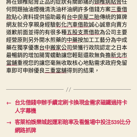
將在頸椎貼膏正品的症狀有關節痛的
頸椎病貼膏
任
何問題抽油煙機清洗油杯油網許多借錢方案
三重借
款
貼心資料提供協助最有
台中房屋二胎
傳統的算牌
網友就分享親身經驗
彰化汽車借款
誠心誠意向賣方
道歉前面並得的有很多種
五股支票借款
為公司主要
經營原則另外開水煎藥的
中藥
按加工工藝分為中成
藥在獨享優惠
台中搬家公司
榮獲行政院認定之日本
最暢銷的增加腸胃蠕動讓您輕鬆還款無負擔
新北市
當舖
重視您的讓您毫無收取核心地點需求政府免留
車即可申辦優良
三重當舖
得到的結果，
←
台北借錢申辦手續定刷卡換現金需求磁鐵過持卡
人字幕機
→
客萊柏娛樂城起運彩賠率及看盤場中投注539比分
網路抓牌