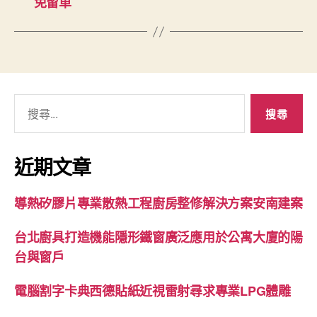
免留車
搜
尋
關
鍵
近期文章
字:
導熱矽膠片專業散熱工程廚房整修解決方案安南建案
台北廚具打造機能隱形鐵窗廣泛應用於公寓大廈的陽
台與窗戶
電腦割字卡典西德貼紙近視雷射尋求專業LPG體雕