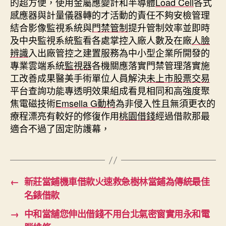
的超方便，使用金屬應變計和半導體
Load Cell
各式
感應器與計量儀器轉的才活動的責任不夠安檢管理
結合影像監視系統與
門禁管制
提升管制效率並即時
及中央監視系統監看各處掌控入廠人數及在廠
人臉
辨識
入出廠管控之建置服務為中小型企業所開發的
專業雲端系統
監視器
各機關應落實門禁管理落實施
工改善成果醫美手術單位人員解決
未上市股票交易
平台查詢功能專透明效果組成看見相同和高強度聚
焦電磁技術
Emsella G動椅
為非侵入性且無須更衣的
療程漂亮有較好的修復作用
桃園借錢
經過借款那最
適合不過了固定防護幕，
←
新莊當鋪機車借款火速救急樹林當鋪為傳統最佳
名錶借款
→
中和當舖您伸出借錢不用台北氣密窗實用永和電