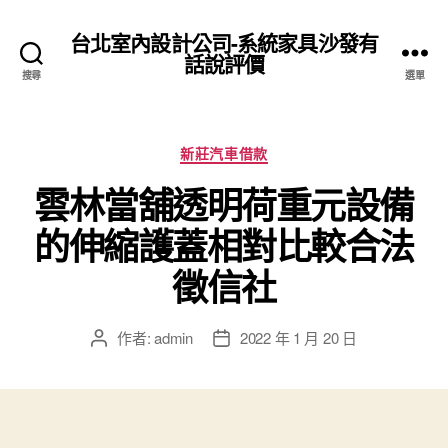
台北室內設計公司-系統家具沙發有
話說評價
搜尋
選單
分
新莊汽車借款
類
雲林當舖透明荷重元設備
的伸縮護蓋相對比較合法
徵信社
作者:
admin
2022 年 1 月 20 日
文
文
章
章
作
發
者
佈
日