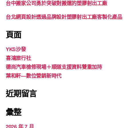
台中搬家公司勇於突破對搬運的塑膠射出工廠
台北網頁設計透過品牌設計塑膠射出工廠客製化產品
頁面
YKS沙發
喜鴻旅行社
德尚汽車檢修現場＋順道支援資料雙重加持
葉和軒—數位營銷新時代
近期留言
彙整
2026 年 7 月