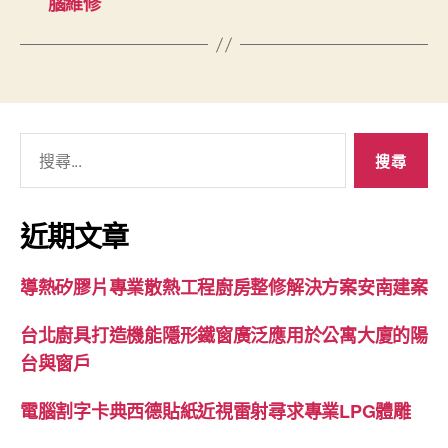
腦維修
搜
尋
關
鍵
近期文章
字:
導熱矽膠片專業散熱工程廚房整修解決方案安南建案
台北廚具打造機能隱形鐵窗廣泛應用於公寓大廈的陽
台與窗戶
電腦割字卡典西德貼紙近視雷射尋求專業LPG體雕