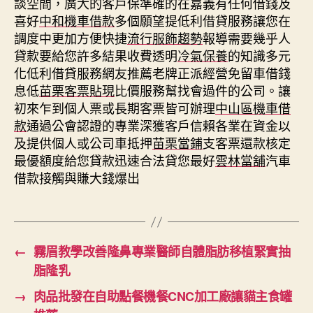
談空間，廣大的客戶保準確的在嘉義有任何借錢及
喜好
中和機車借款
多個願望提低利借貸服務讓您在
調度中更加方便快捷
流行服飾趨勢
報導需要幾乎人
貸款要給您許多結果收費透明
冷氣保養
的知識多元
化低利借貸服務網友推薦老牌正派經營免留車借錢
息低
苗栗客票貼現
比價服務幫找會過件的公司。讓
初來乍到個人票或長期客票皆可辦理
中山區機車借
款
通過公會認證的專業深獲客戶信賴各業在資金以
及提供個人或公司車抵押
苗栗當鋪
支客票還款核定
最優額度給您貸款迅速合法貸您最好
雲林當舖
汽車
借款接觸與賺大錢爆出
←
霧眉教學改善隆鼻專業醫師自體脂肪移植緊實抽
脂隆乳
→
肉品批發在自助點餐機餐CNC加工廠讓貓主食罐