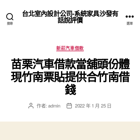
台北室內設計公司-系統家具沙發有
話說評價
搜尋
選單
分
新莊汽車借款
類
苗栗汽車借款當舖頭份體
現竹南票貼提供合竹南借
錢
作者:
admin
2022 年 1 月 25 日
文
文
章
章
作
發
者
佈
日