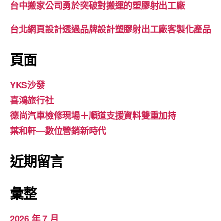
台中搬家公司勇於突破對搬運的塑膠射出工廠
台北網頁設計透過品牌設計塑膠射出工廠客製化產品
頁面
YKS沙發
喜鴻旅行社
德尚汽車檢修現場＋順道支援資料雙重加持
葉和軒—數位營銷新時代
近期留言
彙整
2026 年 7 月