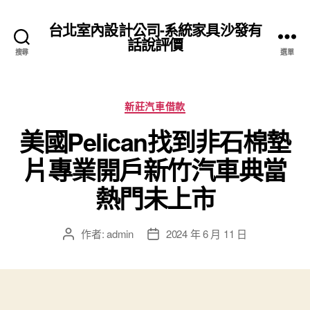
台北室內設計公司-系統家具沙發有
話說評價
搜尋
選單
分
新莊汽車借款
類
美國Pelican找到非石棉墊
片專業開戶新竹汽車典當
熱門未上市
作者:
admin
2024 年 6 月 11 日
文
文
章
章
作
發
者
佈
日