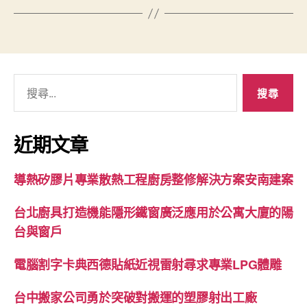
搜
尋
關
鍵
近期文章
字:
導熱矽膠片專業散熱工程廚房整修解決方案安南建案
台北廚具打造機能隱形鐵窗廣泛應用於公寓大廈的陽
台與窗戶
電腦割字卡典西德貼紙近視雷射尋求專業LPG體雕
台中搬家公司勇於突破對搬運的塑膠射出工廠