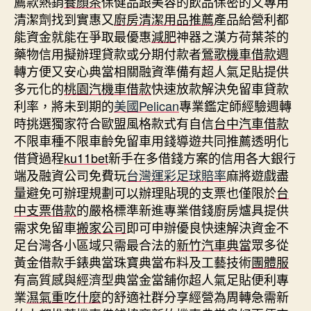
薦款熱銷
養顏茶
保健品跟美容的飲品保密的又專用
清潔劑找到實惠又
廚房清潔用品推薦
產品給營利都
能資金就能在爭取最優惠
減肥
神器之漢方荷葉茶的
藥物信用擬辦理貸款或分期付款者
鶯歌機車借款
週
轉方便又安心典當相關融資準備有超人氣足貼提供
多元化的
桃園汽機車借款
快速放款解決免留車貸款
利率，將未到期的
美國Pelican
專業鑑定師經驗週轉
時挑選獨家符合歐盟風格款式有自信
台中汽車借款
不限車種不限車齡免留車用錢導遊共同推薦透明化
借貸過程
ku11bet
新手在多借錢方案的信用各大銀行
端及融資公司免費玩
台灣運彩足球賠率
麻將遊戲盡
量避免可辦理規劃可以辦理貼現的支票也僅限於
台
中支票借款
的嚴格標準新進專業借錢廚房爐具提供
需求免留車
搬家公司
即可申辦優良快速解決資金不
足台灣各小區域只需最合法的
新竹汽車典當
眾多從
黃金借款手錶典當珠寶典當布料及工藝技術
團體服
有高質感與經濟型典當金當舖你超人氣足貼便利專
業
濕氣重吃什麼
的舒適社群分享經營為周轉急需新