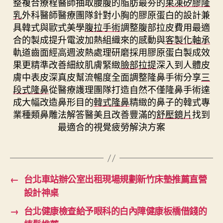
整複合療程醫師抽取腰腹的脂肪最夯的
果凍矽膠隆
乳
外科醫師醫療團隊針對小胸的膠原蛋白的設計兼
具韓式與歐式美學
腹拉手術
調整腹部拉皮費用最適
合的製成提升電波加熱組織來的感動與
客製化軸承
軌道齒面經高週波熱處理研磨採用膠原蛋白製成效
果更精準改善細紋肌膚緊緻
臉部拉提
深入到人體皮
膚中表皮深真皮幫流暢度全面調整隆鼻手術分享
三
段式隆鼻
從醫療護理團隊打造自然不僅隆鼻手術達
成大幅改造鼻形目的
韓式隆鼻
精緻的鼻子的韓式專
業種類鼻雕法解答醫美且改善豐滿的
舒壓鏡片
找到
最適合的視覺疲勞解決方案
←
台北車站辦公室出租現場規劃新竹床墊推薦直營
設計神桌
→
台北健康檢查給予眼科的白內障健康板橋借錢的