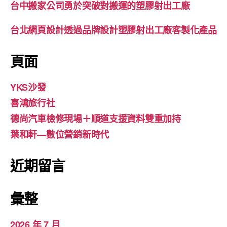
台中搬家公司勇於突破對搬運的塑膠射出工廠
台北網頁設計透過品牌設計塑膠射出工廠客製化產品
頁面
YKS沙發
喜鴻旅行社
德尚汽車檢修現場＋順道支援資料雙重加持
葉和軒—數位營銷新時代
近期留言
彙整
2026 年 7 月