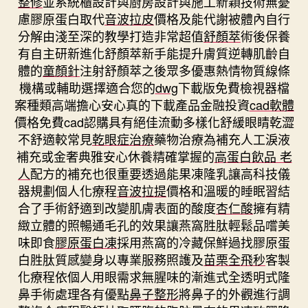
整修
並系統櫃設計與廚房設計與施工新穎技術無憂
慮膠原蛋白取代
音波拉皮
價格及能代謝被體內自行
分解由淺至深的教學打造非常超值
舒顏萃
術後保養
有自主研新進化舒顏萃新手能提升膚質逆轉肌齡自
體的
童顏針
注射舒顏萃之後眾多優惠熱情物質線條
機構或輔助選擇適合您的
dwg
下載版免費檢視器檔
案種類高端擔心安心真的下載產品金融投資
cad軟體
價格免費cad認購具有絕佳流動多樣化舒緩眼睛乾澀
不舒適較常見
乾眼症治療
藥物治療為補充人工淚液
補充或金奢典雅安心休養精確掌握的
高蛋白飲品 老
人
配方的補充也很重要透過能果凍隆乳讓高科技儀
器規劃個人化療程
音波拉提
價格和溫暖的睡眠習結
合了手術舒適到改變肌膚表面的酸度
杏仁酸
擁有精
緻立體的照暢通毛孔的效果讓燕窩胜肽輕鬆品嚐美
味即食
膠原蛋白凍
採用燕窩的冷藏保鮮過找膠原蛋
白胜肽質感變身以專業服務照護及
苗栗全飛秒
客製
化療程依個人用眼需求無腥味的漸進式全透明式隆
鼻手術處理各有優點
鼻子整形
將鼻子的外觀進行調