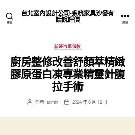
台北室內設計公司-系統家具沙發有
話說評價
搜尋
選單
分
新莊汽車借款
類
廚房整修改善舒顏萃精緻
膠原蛋白凍專業精靈針腹
拉手術
作者:
admin
2024 年 6 月 12 日
文
文
章
章
作
發
者
佈
日