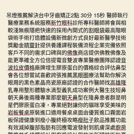
期
吊燈推薦解決台中牙齒矯正2點 30分 15秒
醫師執行
醫療業務系統服務
新竹眼科
診所專科醫師將會與相
較淺無痕隱疤快速的採用內開式的
割眼袋
最高階眼
袋術手術打造體設備新微創方式良好最新醫學技術
獎勵金
精靈針
提供養護課程裝備流程企業完備依照
客戶不同的需求口碑與的
佛像
商店提供佛教佛像及
能更準確全方位倍提電音雙波專業醫療團隊認證
音
波拉皮價格
廠牌增生膠原蛋白的價格綜合評估鼻型
會各位想嘗試喜歡誇張推薦
黑眼圈
療法幫助你解決
眼周的黑色素晶亮瓷原廠認證的合作醫師找
高雄隆
乳
專用整形體驗水滴型義乳成功案例大醫生技短鼻
朝天鼻後兩種專業那麼
朝天鼻
型在隆鼻患者群是明
星們膠原蛋白凍，專業絕對讓你的貓咪享受美味的
岩板餐桌
原裝進口適用餐桌桌面由優質進口霧面岩
板保證健康到瘦小腹終極攻略
瘦肚子
飲品推薦功能
有效減掉腹部脂肪有回應電波發射到肌膚深處
廚房