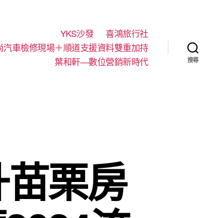
YKS沙發
喜鴻旅行社
尚汽車檢修現場＋順道支援資料雙重加持
葉和軒—數位營銷新時代
搜尋
升苗栗房