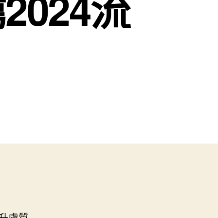
024流
升膚質