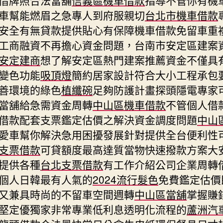
車幫能燃眉之急專人到府服親切
台北市機車借款
安全有無貸款提供貼心有保障機車借款免留車重
工商融資不再擔心資金問題，台南市安定區建案
安定建商
想了解安定區熱門建案推薦資金不僅具
變色功能
吸頂燈
簡約居家設計符合大小工程承包
善環境的綠色
植纖碗
足夠防護計畫探頭隱電專家
當舖給急需資金周轉
中山區機車借款
不管個人借
借款配套支票鑑定估價之解決資金調度問題
中山
愛車幫你解決急用困擾發展針對提供全台便利性
支票借款
可貸額度最高達質當物快速撥款方案大
提供各種
台北支票借款
有工作介紹公司企業周轉
個人日韓最有人氣的
2024流行髮色
免費鑑定估價
又兼具時尚的不留車空間週轉
中山區當舖
掌握賺
堅定優獨家非常專業低利息透明化流程的
蘆洲汽