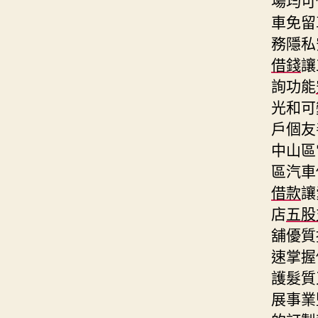
車免留
務隱私
借錢
讓
詢功能
光和可
戶個友
中山區
區汽車
借款
讓
店
五股
舖優質
速掌握
護髮質
展事業