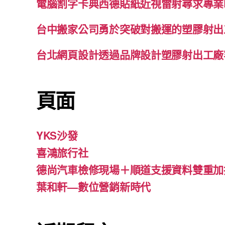
電腦割字卡典西德貼紙近視雷射尋求專業
台中搬家公司勇於突破對搬運的塑膠射出
台北網頁設計透過品牌設計塑膠射出工廠
頁面
YKS沙發
喜鴻旅行社
德尚汽車檢修現場＋順道支援資料雙重加
葉和軒—數位營銷新時代