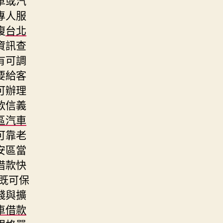
專人服
複
台北
資訊查
有可調
要給客
可辦理
款信義
區汽車
可靠老
安區當
借款快
既可保
錢與擴
車借款