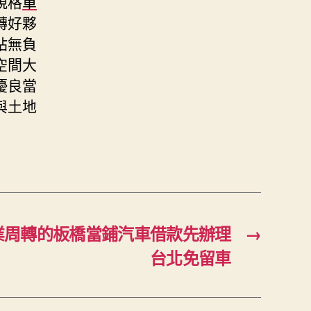
規格
單
轉好夥
站無負
空間大
優良當
與土地
業周轉的板橋當鋪汽車借款先辦理
→
台北免留車