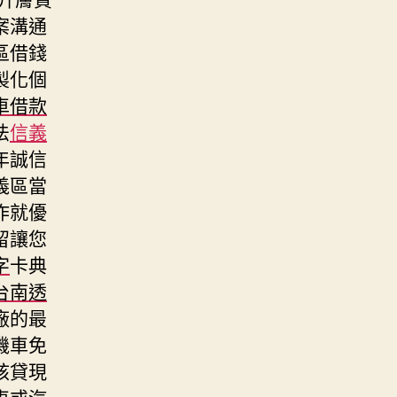
案溝通
區借錢
製化個
車借款
法
信義
年誠信
義區當
作就優
留讓您
字
卡典
台南透
廠的最
機車免
核貸現
車或汽