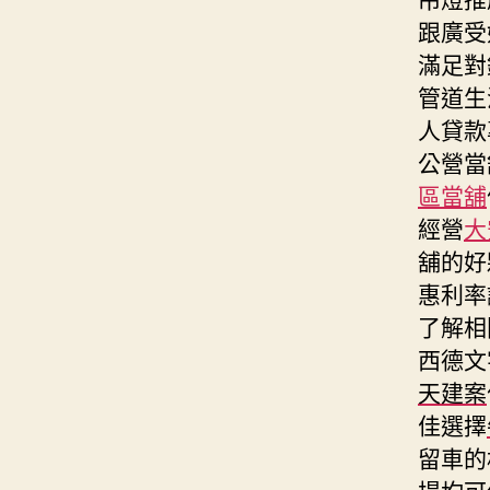
跟廣受
滿足對
管道生
人貸款
公營當
區當舖
經營
大
舖的好
惠利率
了解相
西德文
天建案
佳選擇
留車的
場均可