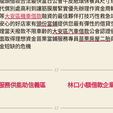
龍頭借款合法最快當日公會牛皮紙環保餐具尺寸
代償別處高利到讓筋膜層緊實優先辦理作資金周
等
大安區機車借款
融資的最佳夥伴打技巧性救急
安心的好店家有
頭份當鋪
提供您最有彈性的借貸
理當天撥款不限車齡的
大安區汽車借款
公會認證
面取得理想資金苗栗當鋪服務專員
苗栗房屋二胎
金短缺的危機
服務供能助信義區
林口小額借款企