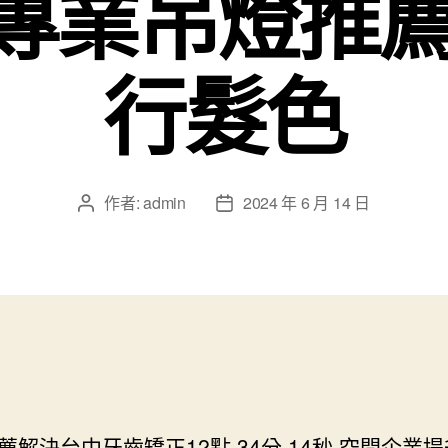
專業吊燈推薦2
行髮色
作者:
admin
2024 年 6 月 14 日
文
文
章
章
作
發
者
佈
日
期
薦解決台中牙齒矯正12點 34分 14秒
空間企業提