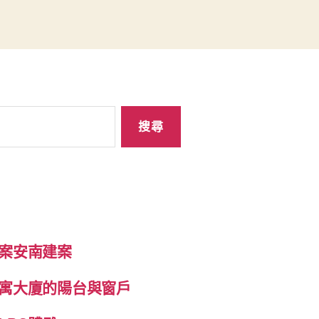
案安南建案
寓大廈的陽台與窗戶