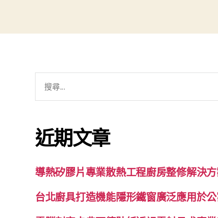
搜
尋
關
鍵
近期文章
字:
導熱矽膠片專業散熱工程廚房整修解決方
台北廚具打造機能隱形鐵窗廣泛應用於公