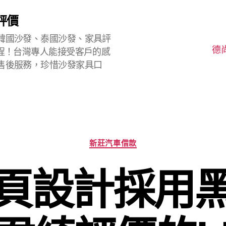
評價
韓國沙發、泰國沙發、家具評
德
程！台灣專人能接受客戶的感
售後服務，珍惜沙發家具口
分
新莊汽車借款
類
頁設計採用