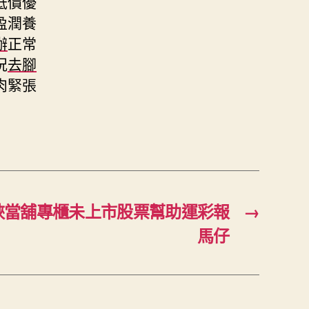
低價優
盈潤養
辦
正常
況
去腳
肉緊張
峽當舖專櫃未上市股票幫助運彩報
→
馬仔