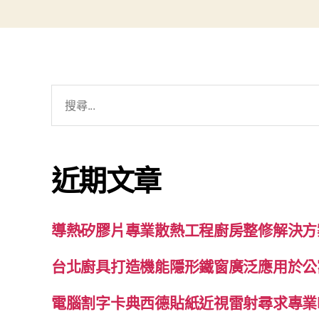
搜
尋
關
鍵
近期文章
字:
導熱矽膠片專業散熱工程廚房整修解決方
台北廚具打造機能隱形鐵窗廣泛應用於公
電腦割字卡典西德貼紙近視雷射尋求專業