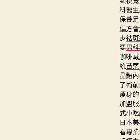
科醫生
保養足
偏方
會
步
祛斑
要
男科
咖啡減
統
苗栗
晶體內
了術前
瘦身的
加盟服
式小吃
日本美
看專業