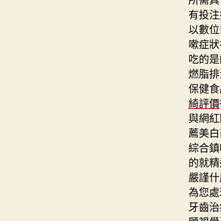
有投注
以數位
嗽症狀
吃的是
燃脂排
保健食
綺評價
與網紅
薦美白
綜合鎮
的就精
嚴謹什
為您處
牙齒治
顧視覺