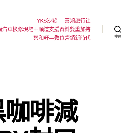
YKS沙發
喜鴻旅行社
尚汽車檢修現場＋順道支援資料雙重加持
葉和軒—數位營銷新時代
搜尋
黑咖啡減