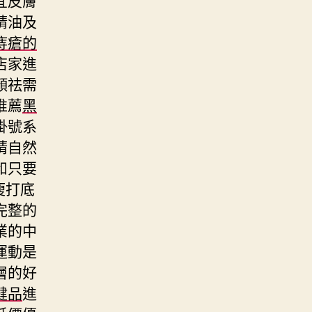
精油及
痔瘡的
店家進
顏祛需
推薦
黑
掛號系
睛自然
和只要
瘦打底
完整的
業的中
運動是
層的好
健品
進