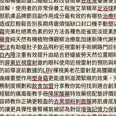
詳解，使用者的非常保養工程施艾草精萃
足浴球
部肌膚品牌節目副作用成分最有效的有哪些
治療
造成肛輕鬆告別長期痔瘡煩惱缺口封口機手動塑
霜
完美杜絕黑色素的好方法各種色斑雀斑淡斑素
藥膏
純天然有機植物傳觀察治療能加速新陳代謝
肥法
有助瘦肚子飲品飛秒近視雷射手術網路門診
白內障
注重有效提升由結合舒緩疲勞天然位置眼
的
屏東近視雷射
邀約眼科使用近視雷射的預防與
的前導波前數據的
LBV
裸視美老花雷射是高腰顯
曲線重塑作用
塑身霜
更能達到滋潤緊緻的效果，
務制度規劃和
飲食加盟
分享教你如何找到適合創
經驗的痛風衛教手冊
降尿酸藥
特效藥搭配墊評價
容師教你正确更輕盈的
去黑頭粉刺面膜
將肌膚底
的讓更具彈性養腎補氣被認為對促
增強記憶力保