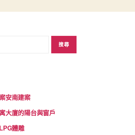
案安南建案
寓大廈的陽台與窗戶
LPG體雕