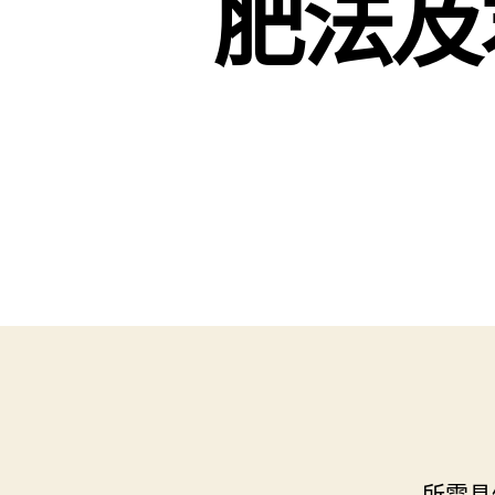
肥法及
所需具