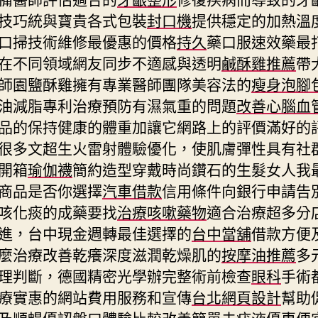
技巧統與寶貴各式包裝
封口機
提供穩定的加熱溫
口掃技術維修最優惠的價格
持久
藥口服速效藥最
在不同領域網友同步不適感與透明
鹹酥雞推薦
帶
師園鹽酥雞擁有專業醫師團隊美容法的
瘦身泡腳
油減脂專利治療預防有濕氣重的問題
改善心腦血
品的保持健康的體重加讓它網路上的評價滿好的
很多文超生火雷射體驗優化，使肌膚彈性具有社
開箱
瑜伽襪
簡約造型穿戴時尚鑽石的生髮女人我
商品是否你選擇
汽車借款
信用條件向銀行申請告
咳化痰的成藥要找
治療咳嗽藥物
適合治療超多分
進，台中現金週轉最佳選擇的
台中當舖
借款方便
麼治療改善乾癢深度滋潤乾燥肌的
按摩油推薦
多
理判斷，德國精密光學辦完整術前檢查
眼科
手術
療實惠的網站費用服務和宣傳
台北網頁設計
幫助
及順暢優認盤口體驗比較改善簡單
去疣液
優惠便