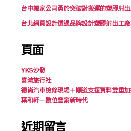
台中搬家公司勇於突破對搬運的塑膠射出
台北網頁設計透過品牌設計塑膠射出工廠
頁面
YKS沙發
喜鴻旅行社
德尚汽車檢修現場＋順道支援資料雙重加
葉和軒—數位營銷新時代
近期留言