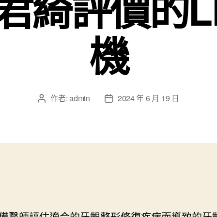
君綺評價的L
機
作者:
admin
2024 年 6 月 19 日
文
文
章
章
作
發
者
佈
日
期
備醫師評估適合的
牙齦整形
修復疾病而導致的牙