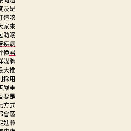
度及是
打造咳
大家來
包
助眠
管疾病
評價
君
群媒體
最大推
別採用
店嚴重
及要是
元方式
都會區
促進兼
宜皮膚