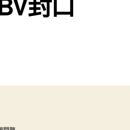
BV封口
齦問題