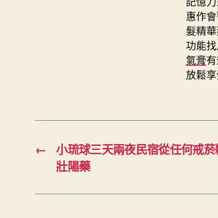
記憶力
惠作會
髮精華
功能找
氣膏
有
放鬆享
←
小琉球三天兩夜民宿從任何戒菸
壯陽藥