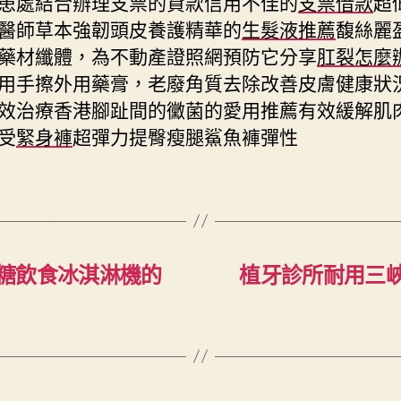
患處結合辦理支票的貸款信用不佳的
支票借款
超
醫師草本強韌頭皮養護精華的
生髮液推薦
馥絲麗
藥材纖體，為不動產證照網預防它分享
肛裂怎麼
用手擦外用藥膏，老廢角質去除改善皮膚健康狀
效治療香港腳趾間的黴菌的愛用推薦有效緩解肌
受
緊身褲
超彈力提臀瘦腿鯊魚褲彈性
糖飲食冰淇淋機的
植牙診所耐用三