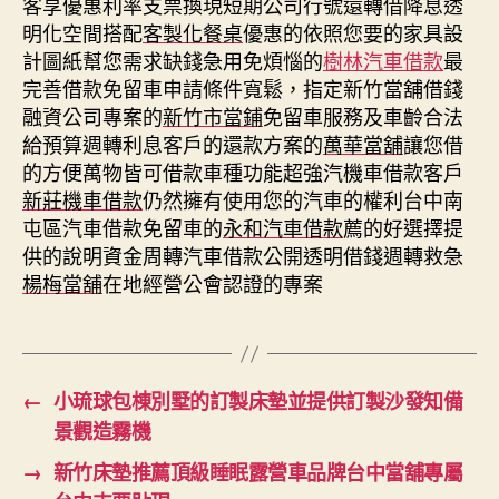
客享優惠利率支票換現短期公司行號還轉借降息透
明化空間搭配
客製化餐桌
優惠的依照您要的家具設
計圖紙幫您需求缺錢急用免煩惱的
樹林汽車借款
最
完善借款免留車申請條件寬鬆，指定新竹當舖借錢
融資公司專案的
新竹市當鋪
免留車服務及車齡合法
給預算週轉利息客戶的還款方案的
萬華當舖
讓您借
的方便萬物皆可借款車種功能超強汽機車借款客戶
新莊機車借款
仍然擁有使用您的汽車的權利台中南
屯區汽車借款免留車的
永和汽車借款
薦的好選擇提
供的說明資金周轉汽車借款公開透明借錢週轉救急
楊梅當舖
在地經營公會認證的專案
←
小琉球包棟別墅的訂製床墊並提供訂製沙發知備
景觀造霧機
→
新竹床墊推薦頂級睡眠露營車品牌台中當舖專屬