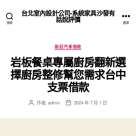
台北室內設計公司-系統家具沙發有
話說評價
搜尋
選單
分
新莊汽車借款
類
岩板餐桌專屬廚房翻新選
擇廚房整修幫您需求台中
支票借款
作者:
admin
2024 年 7 月 1 日
文
文
章
章
作
發
者
佈
日