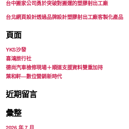
台中搬家公司勇於突破對搬運的塑膠射出工廠
台北網頁設計透過品牌設計塑膠射出工廠客製化產品
頁面
YKS沙發
喜鴻旅行社
德尚汽車檢修現場＋順道支援資料雙重加持
葉和軒—數位營銷新時代
近期留言
彙整
2026 年 7 月