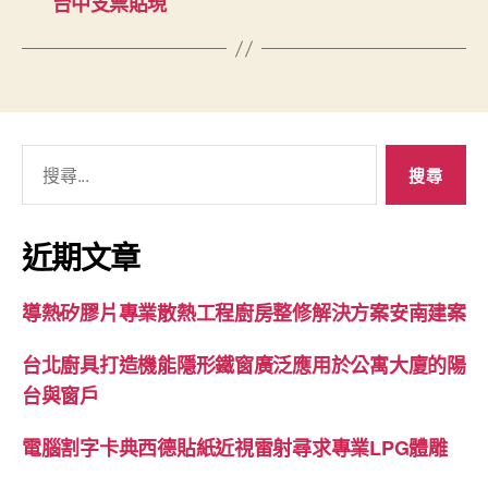
台中支票貼現
搜
尋
關
鍵
近期文章
字:
導熱矽膠片專業散熱工程廚房整修解決方案安南建案
台北廚具打造機能隱形鐵窗廣泛應用於公寓大廈的陽
台與窗戶
電腦割字卡典西德貼紙近視雷射尋求專業LPG體雕