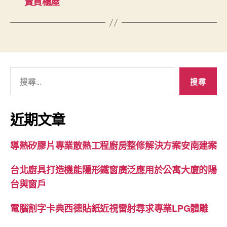
賣貨櫃屋
搜
尋
關
鍵
近期文章
字:
導熱矽膠片專業散熱工程廚房整修解決方案安南建案
台北廚具打造機能隱形鐵窗廣泛應用於公寓大廈的陽
台與窗戶
電腦割字卡典西德貼紙近視雷射尋求專業LPG體雕