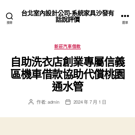
台北室內設計公司-系統家具沙發有
話說評價
搜尋
選單
分
新莊汽車借款
類
自助洗衣店創業專屬信義
區機車借款協助代償桃園
通水管
作者:
admin
2024 年 7 月 1 日
文
文
章
章
作
發
者
佈
日