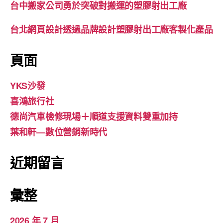
台中搬家公司勇於突破對搬運的塑膠射出工廠
台北網頁設計透過品牌設計塑膠射出工廠客製化產品
頁面
YKS沙發
喜鴻旅行社
德尚汽車檢修現場＋順道支援資料雙重加持
葉和軒—數位營銷新時代
近期留言
彙整
2026 年 7 月