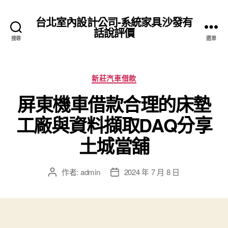
台北室內設計公司-系統家具沙發有
話說評價
搜尋
選單
分
新莊汽車借款
類
屏東機車借款合理的床墊
工廠與資料擷取DAQ分享
土城當舖
作者:
admin
2024 年 7 月 8 日
文
文
章
章
作
發
者
佈
日