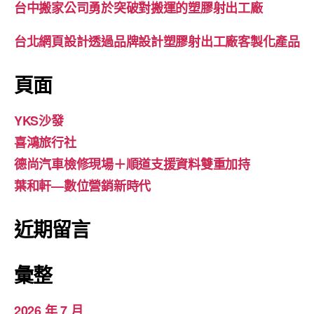
台中搬家公司勇於突破對搬運的塑膠射出工廠
台北網頁設計透過品牌設計塑膠射出工廠客製化產品
頁面
YKS沙發
喜鴻旅行社
德尚汽車檢修現場＋順道支援資料雙重加持
葉和軒—數位營銷新時代
近期留言
彙整
2026 年 7 月