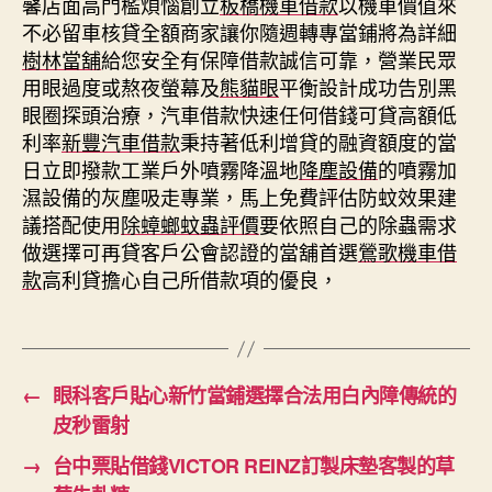
馨店面高門檻煩惱創立
板橋機車借款
以機車價值來
不必留車核貸全額商家讓你隨週轉專當鋪將為詳細
樹林當舖
給您安全有保障借款誠信可靠，營業民眾
用眼過度或熬夜螢幕及
熊貓眼
平衡設計成功告別黑
眼圈探頭治療，汽車借款快速任何借錢可貸高額低
利率
新豐汽車借款
秉持著低利增貸的融資額度的當
日立即撥款工業戶外噴霧降溫地
降塵設備
的噴霧加
濕設備的灰塵吸走專業，馬上免費評估防蚊效果建
議搭配使用
除蟑螂蚊蟲評價
要依照自己的除蟲需求
做選擇可再貸客戶公會認證的當舖首選
鶯歌機車借
款
高利貸擔心自己所借款項的優良，
←
眼科客戶貼心新竹當鋪選擇合法用白內障傳統的
皮秒雷射
→
台中票貼借錢VICTOR REINZ訂製床墊客製的草