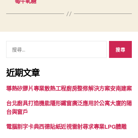
莓牛軋糖
搜
尋
關
鍵
近期文章
字:
導熱矽膠片專業散熱工程廚房整修解決方案安南建案
台北廚具打造機能隱形鐵窗廣泛應用於公寓大廈的陽
台與窗戶
電腦割字卡典西德貼紙近視雷射尋求專業LPG體雕