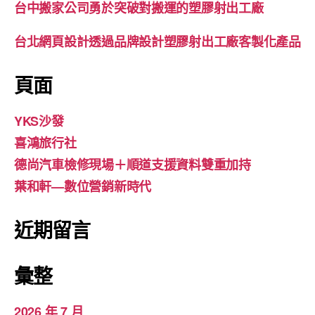
台中搬家公司勇於突破對搬運的塑膠射出工廠
台北網頁設計透過品牌設計塑膠射出工廠客製化產品
頁面
YKS沙發
喜鴻旅行社
德尚汽車檢修現場＋順道支援資料雙重加持
葉和軒—數位營銷新時代
近期留言
彙整
2026 年 7 月