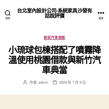
台北室內設計公司-系統家具沙發有
話說評價
搜尋
選單
分
新莊汽車借款
類
小琉球包棟搭配了噴霧降
溫使用桃園借款與新竹汽
車典當
作者:
admin
2024 年 7 月 9 日
文
文
章
章
作
發
者
佈
日