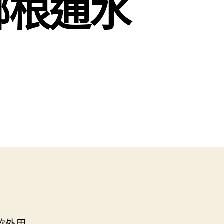
哪根通水
款外用