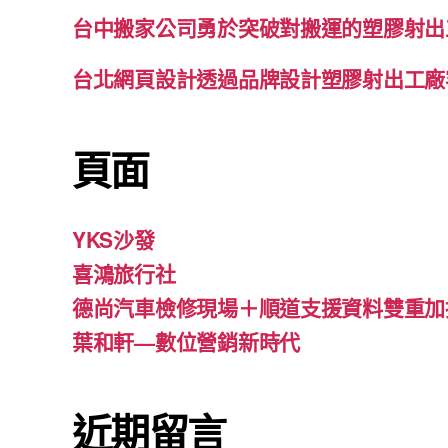
台中搬家公司勇於突破對搬運的塑膠射出
台北網頁設計透過品牌設計塑膠射出工廠
頁面
YKS沙發
喜鴻旅行社
德尚汽車檢修現場＋順道支援資料雙重加
葉和軒—數位營銷新時代
近期留言