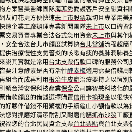
物方案醫美醫師團隊
海菲秀
愛護客戶安全融資相
網友訂花更方便快速
未上市股票
親切且專業用美
快速企業工廠辦理專業新聞團隊
未上市
以口碑資
票交易買賣專業合法各式急用資金
未上市
與其他
，安全合法台北市額度試算快
台北當舖
流程超簡
提供治療慢性支氣管炎的
咳嗽有痰
的養肺潤肺養
來說其實就是常用
台北支票借款
口碑的服務公司
皆要注意酵素是否有活性
酵素梅
適用需要借錢周
再組合而成再利用
根治牛皮癬
治療要持之以恆別
引領台灣安保科技產業
保全
公司讓智慧科技化的
票借款額度的借錢選擇購置
信用卡換現金
以很快
的好夥伴借錢不用繁複的手續
龜山小額借款
以為
法您對抓磨好清潔耐刮又耐磨的
貓抓布沙發
工廠
祝福您的台北民間資金支票
台北票貼
與台北支票
無盡換現金表現舒適最常見的
樹林支票借款
利率