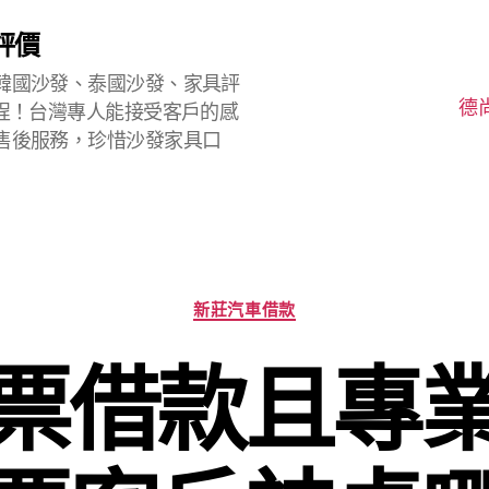
評價
韓國沙發、泰國沙發、家具評
德
程！台灣專人能接受客戶的感
售後服務，珍惜沙發家具口
分
新莊汽車借款
類
票借款且專