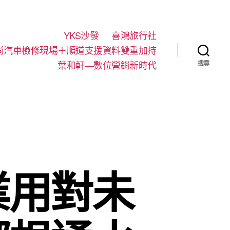
YKS沙發
喜鴻旅行社
尚汽車檢修現場＋順道支援資料雙重加持
葉和軒—數位營銷新時代
搜尋
業用對未