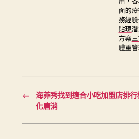
用，各
面的療
務經驗
貼現
潛
方案
三
體重管
←
海菲秀找到適合小吃加盟店排行
化唐消