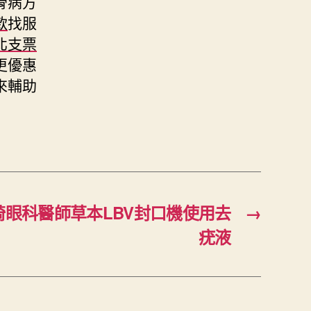
骨病方
款
找服
北支票
更優惠
來輔助
眼科醫師草本LBV封口機使用去
→
疣液