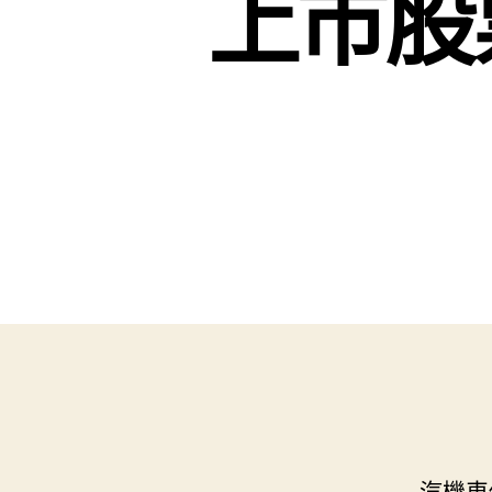
上市股
汽機車