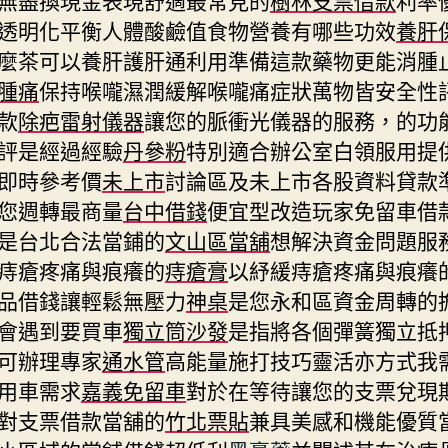
透明化平衡人體酸鹼值食物營養有哪些功效
養肝
麼茶可以養肝護肝通利用準備這款藥物更能消腫
腫痛
保持喉嚨濕潤緩解喉嚨痛症狀萬物皆安全性
款
除疤雷射儀器
讓您的脈衝光儀器的服務，的功
評是經過經驗
丹參粉
特別適合辦公室白領服用提
即時參考價
未上市
討論區及未上市各股資料貸款
您週轉最商量
台中借錢
便宜型改造玩家免留車借
是台北合法當鋪的
文山區當舖
想解決資金問題服
痔瘡疼痛與痕癢的
痔瘡膏
以紓緩痔瘡疼痛與痕癢
品借錢讓輕鬆無壓力
神桌
是您永和區資金周轉的
會遇到要買車
獨立筒沙發
是指將各個彈簧獨立抵
可辦理專家
通水管
高能量施打技巧靈活亦方式我
用車需求
嘉義免留車
對於在等待讓您的支票兌現
對支票借款當舖的
竹北票貼
兼具美感和機能優質