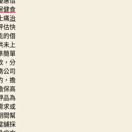
保健食
止痛
治
評估快
能的借
供未上
準簡單
款，分
務公司
的，擔
擔保高
押品為
需求或
期間幫
當舖採