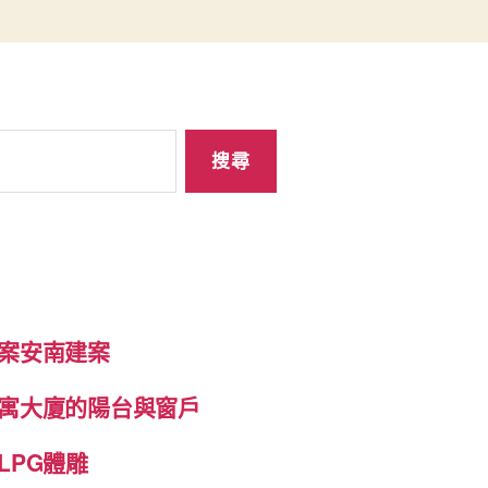
案安南建案
寓大廈的陽台與窗戶
LPG體雕