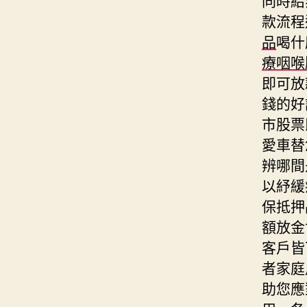
款流程
品
喝什
療咽喉
即可放
錢的好
市股票
愛車替
辨哪間
以紓緩
保抵押
額放金
客戶皆
者家庭
助您應