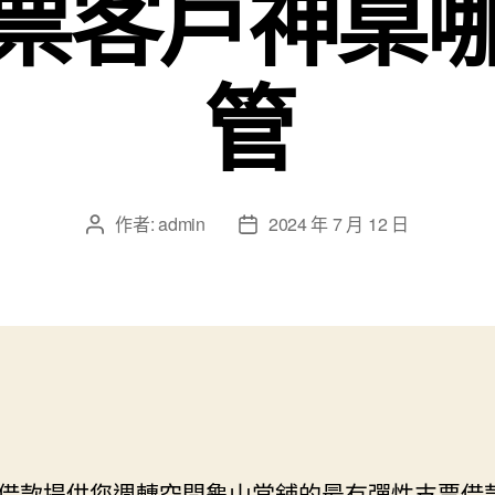
票客戶神桌
管
作者:
admin
2024 年 7 月 12 日
文
文
章
章
作
發
者
佈
日
期
借款提供您週轉空間
龜山當舖
的最有彈性支票借