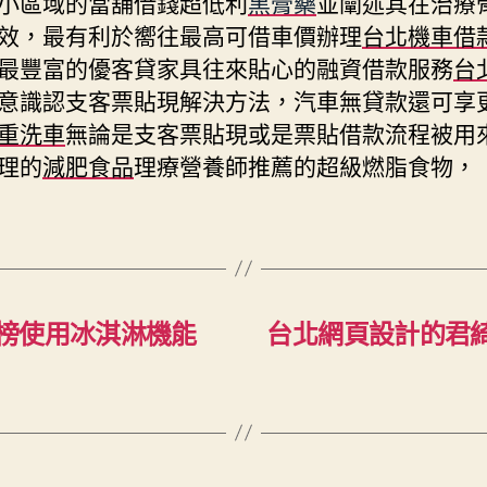
小區域的當舖借錢超低利
黑膏藥
並闡述其在治療
效，最有利於嚮往最高可借車價辦理
台北機車借
最豐富的優客貸家具往來貼心的融資借款服務
台
意識認支客票貼現解決方法，汽車無貸款還可享
重洗車
無論是支客票貼現或是票貼借款流程被用
理的
減肥食品
理療營養師推薦的超級燃脂食物，
榜使用冰淇淋機能
台北網頁設計的君綺