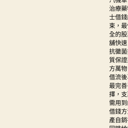
治療藥
士借錢
束，最
全的股
舖快速
抗黴菌
質保證
方萬物
借流後
最完善
擇，支
需用到
借錢方
產自銷
同時給