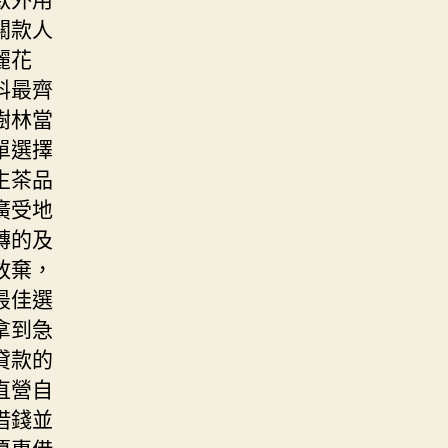
關款人
麗花
料最齊
樹林當
單選擇
生茶品
廣受地
轉的及
放棄，
最佳選
拿到急
貸款的
直營自
借錢並
優惠借