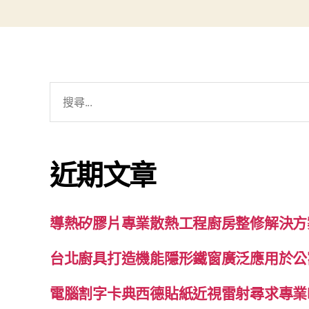
搜
尋
關
鍵
近期文章
字:
導熱矽膠片專業散熱工程廚房整修解決方
台北廚具打造機能隱形鐵窗廣泛應用於公
電腦割字卡典西德貼紙近視雷射尋求專業