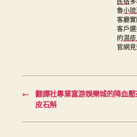
民宿
多
魯
小琉
客廳實
客戶選
的
濕疹
官網見
←
翻譯社專業富游娛樂城的降血壓
皮石斛