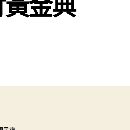
竹黃金典
國民靈