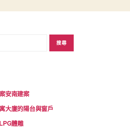
案安南建案
寓大廈的陽台與窗戶
LPG體雕