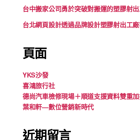
台中搬家公司勇於突破對搬運的塑膠射出
台北網頁設計透過品牌設計塑膠射出工廠
頁面
YKS沙發
喜鴻旅行社
德尚汽車檢修現場＋順道支援資料雙重加
葉和軒—數位營銷新時代
近期留言