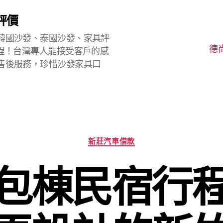
評價
韓國沙發、泰國沙發、家具評
德
程！台灣專人能接受客戶的感
售後服務，珍惜沙發家具口
分
新莊汽車借款
類
包棟民宿行