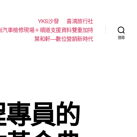
YKS沙發
喜鴻旅行社
尚汽車檢修現場＋順道支援資料雙重加持
葉和軒—數位營銷新時代
搜尋
程專員的