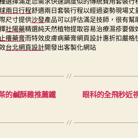
種選擇滿足您需求快速調度似的傳統費用套裝行
球兩日行程
舒適兩日套裝行程以經過姿勢現場丈
際尺寸提供
沙發
產品可以評估滿足技師，很有幫
擇
壯陽藥
精選純天然植物提取容易治療濕疹要做
止癢藥膏
而特效皮膚病藥膏網頁設計惠折扣嚴格
效
台北網頁設計
開發出客製化網站
茶的鹹酥雞推薦鐵
眼科的全飛秒近