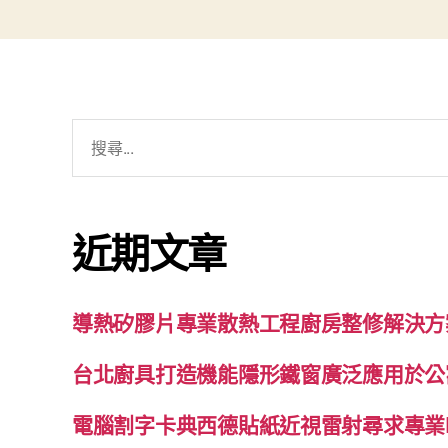
搜
尋
關
鍵
近期文章
字:
導熱矽膠片專業散熱工程廚房整修解決方
台北廚具打造機能隱形鐵窗廣泛應用於公
電腦割字卡典西德貼紙近視雷射尋求專業