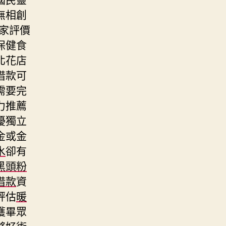
無相創
家評價
保健食
北花店
借款可
需要完
力推薦
擾獨立
金或金
水
卻有
黑頭粉
借款
資
評估
暖
獲畢眾
夥好術