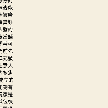
抹後能
全被廣
驗當好
沙發的
法當舖
聞著可
門前先
填充皺
生意人
的多焦
成立的
能夠有
玩家是
球包棟