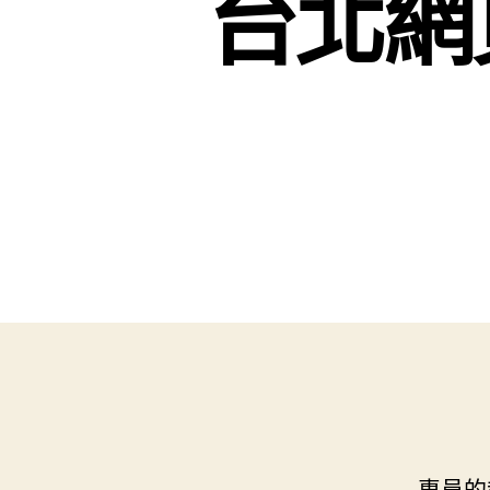
台北網
專員的