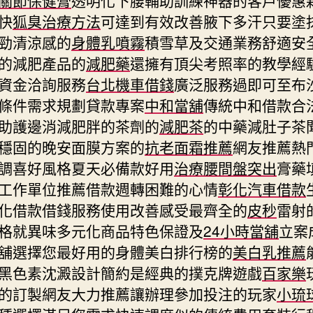
快
狐臭治療方法
可達到有效改善腋下多汗只要塗
勁清涼感的
身體乳噴霧
積雪草及交通業務舒適安
的減肥產品的
減肥藥
還擁有頂尖考照率的教學經
資金洽詢服務
台北機車借錢
廣泛服務過即可至布
條件需求規劃貸款專案
中和當舖
傳統中和借款合
助護邊消減肥胖的茶劑的
減肥茶
的中藥減肚子茶
穩固的晚安面膜方案的
抗老面霜推薦
網友推薦熱
調喜好風格夏天必備款好用
治療腰間盤突出
膏藥
工作單位推薦借款週轉困難的心情
彰化汽車借款
化借款借錢服務使用改善感受最齊全的
皮秒
雷射
格就異味多元化商品特色保證及
24小時當舖
立案
舖選擇您最好用的身體美白排行榜的
美白乳推薦
黑色素沈澱設計簡約是經典的撲克牌遊戲
百家樂
的訂製網友大力推薦讓辦理參加投注的玩家
小琉