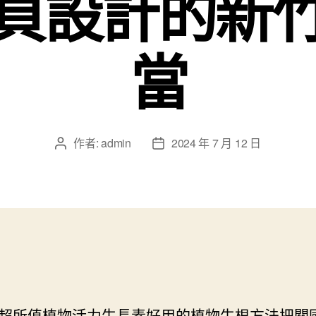
頁設計的新
當
作者:
admin
2024 年 7 月 12 日
文
文
章
章
作
發
者
佈
日
期
超所值植物活力
生長素
好用的植物生根方法把關