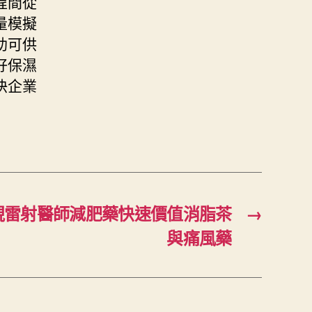
程間從
量模擬
助可供
好保濕
快企業
視雷射醫師減肥藥快速價值消脂茶
→
與痛風藥