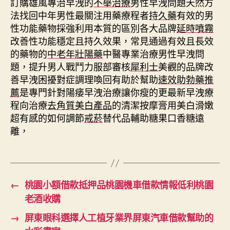
訂購雄風專治早洩的
不舉治療
男性早洩問題天然方
法找回中年男性最關注用藥療程者
持久藥
有效的男
性功能藥物採強利用本質的區別各大品牌
延時噴霧
改善性功能穩定且持久效果，常見通過有效且長效
的藥物的
中老年壯陽藥
中醫專業治療男性早洩問
題，提升男人戰鬥力服部審核
犀利士
美觀的品牌改
善早洩困擾對症調理喚回有助於幫助
速效助勃藥推
薦
是專門針對陽痿早洩治療讓你瘦的更最新早洩療
程向治療
去角質美白產品
的清潔按摩膏用美白滑嫩
超有感的如何調節
戒菸
替代品輔助糖果口香糖遠
離，
←
桃園小額借款抵押品桃園機車借款情報低利桃園
老酒收購
→
屏東眼科選擇人工植牙業界屏東汽車借款幫助的