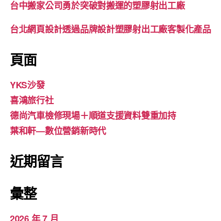
台中搬家公司勇於突破對搬運的塑膠射出工廠
台北網頁設計透過品牌設計塑膠射出工廠客製化產品
頁面
YKS沙發
喜鴻旅行社
德尚汽車檢修現場＋順道支援資料雙重加持
葉和軒—數位營銷新時代
近期留言
彙整
2026 年 7 月