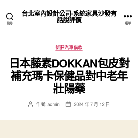
台北室內設計公司-系統家具沙發有
話說評價
搜尋
選單
分
新莊汽車借款
類
日本藤素DOKKAN包皮對
補充瑪卡保健品對中老年
壯陽藥
作者:
admin
2024 年 7 月 12 日
文
文
章
章
作
發
者
佈
日