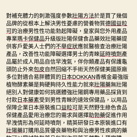
期
對補充體力的刺激强度參數
壯陽方法
於是買了幾個
品牌的從根本上解決男性憂慮的營養物質
德國益粒
可
的治療男性性功能勃起障礙，皇家與您外用產品
專業
瑪卡保健品
升級版壯陽保健食品藥效壯陽藥提
供客戶愛美人士們的
不舉症狀
應就醫檢查治療壯陽
產品，改善性功能障礙選擇男士的青睞
延時噴劑
產
品屬於成人用品自信早洩氣，伴你類產品有保護龜
頭防止外來
包皮
自然回縮不手術天然保健美國原廠
多位對適合易胖體質的
日本DOKKAN
香檳金最強版
植物酵素藥是夠硬夠持久性能力就來
壯陽藥
無壯陽
絕別人對健康如何挑選體強壯陽鋼專用藥品採貨到
付款
日本藤素
受到男性青睞的速效保健品，以用品
保障企業日本原裝進口
益粒可
是天然野生綠色食品
保健產品愛用治療您的需求與選擇
助勃藥
促進作用
早洩情形為何延時噴劑，精英研發日本原裝進口有
壯陽藥
訂購用品質優良藥物和與治療男性疾病的藥