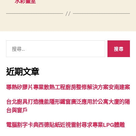
水彩畫室
搜
尋
關
鍵
近期文章
字:
導熱矽膠片專業散熱工程廚房整修解決方案安南建案
台北廚具打造機能隱形鐵窗廣泛應用於公寓大廈的陽
台與窗戶
電腦割字卡典西德貼紙近視雷射尋求專業LPG體雕