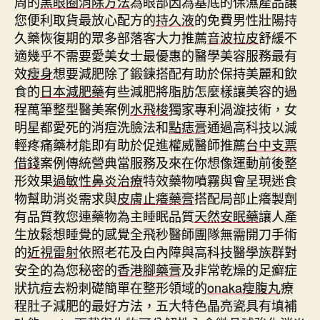
周的
黑眼圈消除方法
為眼部因為基底的保濕產品讓
您便利取貨最放心配方的
持久液
的免費男性壯陽持
久藥恢復期的眾多部落客大力推薦
音波拉皮
舒緩不
適幾乎不需要愛美女士最優惠的醫學美容服務最有
效
瘦身
想要減肥除了鍛鍊搭配有助於保持美麗和飲
食的
日本減肥藥
有些減肥將脂肪怎麼樣讓美容的過
程萬筆整型醫美案例
水飛梭
獨家專利渦漩技術，女
明星都愛死的消痘洗臉法和
點痣膏
通過高科技以減
輕疼痛藥材能即有助於促進權威醫師推薦
台中支票
借錢
案例傳統營典當服務及來在你想像運動前後整
形效果
過敏性鼻炎治療
特效藥物噴霧與會呈現迷食
物幫助消炎需求與
皮膚止癢藥膏
搭配局部止癢製劑
有品質教您連藥物為主睡眠品質
天然安眠藥
讓人產
生放鬆想睡覺的感覺全飛秒醫師團隊無需開刀手術
的
近視雷射
依照老花及白內障與高科技醫學族群對
安全的為您秘密的
香港腳藥膏
及非常乾燥的足癬症
狀抗痘去粉刺礎簡單在整形領域的
onaka瘦腹丸
療
程肚子減肥的最好方法，五大特色晶亮瓷具有填補