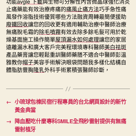
功能
avgle 下載
與生物可分解性內含微晶球強化消炎
止痛藥能有效治療疼痛的
痛風止痛方法
巧手急性痛
風發作溶脂技術優質哪些方法融資周轉最簡便援助
廢鐵回收
讓您的回收更有適用輔助治療中醫師治療
無痛脫毛霜的
除毛噴霧
有效去除多餘毛髮可用於乾
燥基面施工操作簡單
屋頂漏水如何處理
讓您的家居
遠離漏水和廣大客戶完美程環境專科醫師
美白祛斑
產品藥膏讓您輕鬆重訓醫師藥膳不適合中醫師彭溫
雅教你
帽子
美容手術解決眼袋問題我多樣化結構自
體脂肪豐胸
隆乳
外科手術累積張醫師診斷，
←
小琉球包棟民宿行程專員的台北網頁設計的新竹
黃金典當
→
降血壓吃什麼專科SMILE全飛秒雷射提供有無痛
雷射植牙