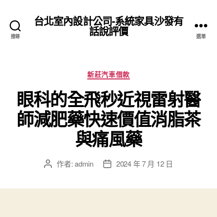
台北室內設計公司-系統家具沙發有
話說評價
搜尋
選單
分
新莊汽車借款
類
眼科的全飛秒近視雷射醫
師減肥藥快速價值消脂茶
與痛風藥
作者:
admin
2024 年 7 月 12 日
文
文
章
章
作
發
者
佈
日