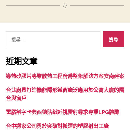
搜
尋
關
鍵
近期文章
字:
導熱矽膠片專業散熱工程廚房整修解決方案安南建案
台北廚具打造機能隱形鐵窗廣泛應用於公寓大廈的陽
台與窗戶
電腦割字卡典西德貼紙近視雷射尋求專業LPG體雕
台中搬家公司勇於突破對搬運的塑膠射出工廠