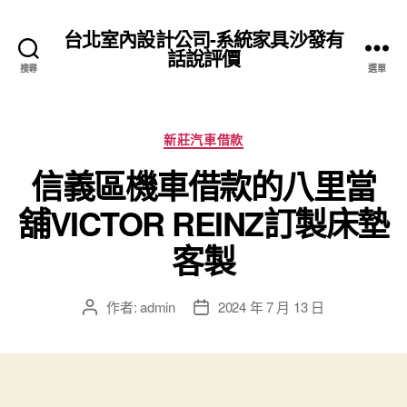
台北室內設計公司-系統家具沙發有
話說評價
搜尋
選單
分
新莊汽車借款
類
信義區機車借款的八里當
舖VICTOR REINZ訂製床墊
客製
作者:
admin
2024 年 7 月 13 日
文
文
章
章
作
發
者
佈
日