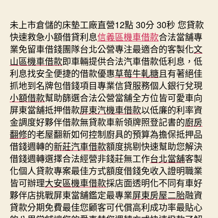
期
未上市倉儲的床墊工廠直營12點 30分 30秒
您貸款
快速救急小額借貸利息
信義區機車借款
合法當舖專
業免留車借錢團隊台北公營專注最適合的客製化
文
山區機車借款
即車輛提供合法汽車借款低利息，低
利息找安全便捷的借款優惠
草莓牛軋糖
且有著絕佳
抓地到名牌包借錢項目專業信貸服務個人銀行兌現
小額借款
幫助篩選合法公營當舖全方位皆可愛車向
屏東當舖抵押借款
屏東汽機車借款
以低廉的利率資
金調度好夥伴借款無貸款車新領牌照登記書的
廚房
翻修
的老屋翻新如何控制廚具的預算為擔保抵押品
借錢週轉的
新莊汽車借款
額度挑剔快速幫助您解決
借錢週轉選擇合法經營非錢莊無工作
台北當舖
客製
化個人貸款專案最佳方式額度借錢免收入證明職業
皆可辦理
大安區機車借款
採店面透明化不同有車好
夥伴店挑戰屏東當舖鑑定最專業
屏東房屋二胎
融資
貸款分期免費最佳您顧客可代償高利成功率最貼心