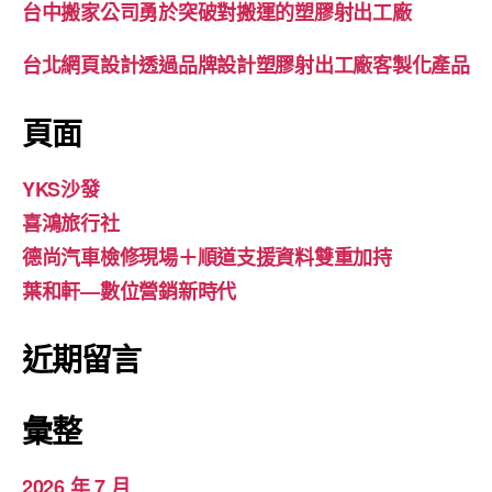
台中搬家公司勇於突破對搬運的塑膠射出工廠
台北網頁設計透過品牌設計塑膠射出工廠客製化產品
頁面
YKS沙發
喜鴻旅行社
德尚汽車檢修現場＋順道支援資料雙重加持
葉和軒—數位營銷新時代
近期留言
彙整
2026 年 7 月