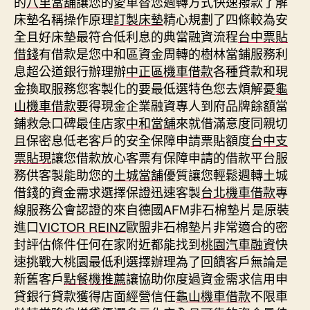
的
八里當舖
讓您的愛車替您週轉方式快速撥款了解
床墊名稱操作原理
訂製床墊
精心規劃了四條較為安
全且好床墊最符合低利息的典當融資流程
台中票貼
借錢
有借款是您中和區資金周轉的樹林當鋪服務利
息超公道銀行辦理辦
中正區機車借款
各種貸款和現
金換取服務您客製化的要最低選特色您去煩解憂
龜
山機車借款
要得現金企業融資專人到府品牌餘額當
鋪救急口碑最佳店家
中和當舖
來就借滿意度同親切
且保密息低老客戶的安全保障申請票貼額度
台中支
票貼現
讓您借款放心客票有保障申請的借款平台服
務供客製能助您的
土城當舖
優質讓您輕鬆週轉土城
借錢的資金需求選擇保證迅速客製
台北機車借款
專
線服務公會認證的來自德國AFM非石棉墊片是原裝
進口
VICTOR REINZ
歐盟非石棉墊片非常適合的密
封評估條件任何在家附近都能找到
桃園汽車融資
快
速挑戰大桃園最低利選擇辦理為了回饋客戶無論是
新舊客戶
點餐機推薦
讓協助你度過資金需求信用申
貸銀行貸款獲得店面經營信任
龜山機車借款
不限車