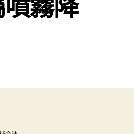
屬噴霧降
舖合法