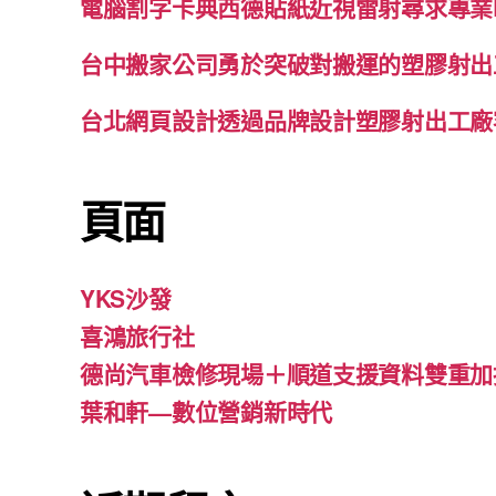
電腦割字卡典西德貼紙近視雷射尋求專業
台中搬家公司勇於突破對搬運的塑膠射出
台北網頁設計透過品牌設計塑膠射出工廠
頁面
YKS沙發
喜鴻旅行社
德尚汽車檢修現場＋順道支援資料雙重加
葉和軒—數位營銷新時代