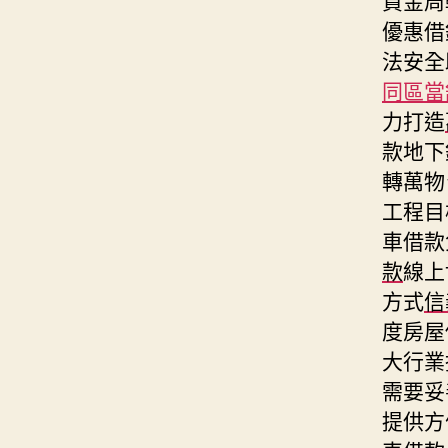
優惠借
法安全
同區當
力打造
款地下
轉萬物
工程目
車借款
款
線上
方式
信
度房屋
大行業
需要妥
提供方