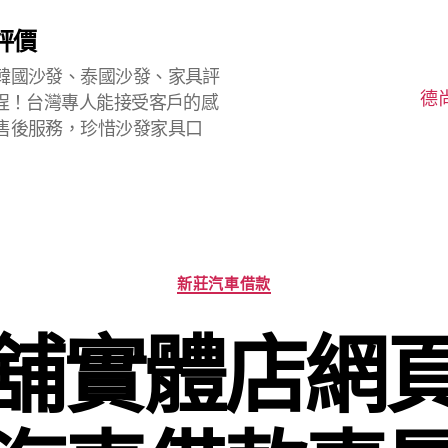
評價
韓國沙發、泰國沙發、家具評
德
程！台灣專人能接受客戶的感
售後服務，珍惜沙發家具口
分
新莊汽車借款
類
舖實體店網