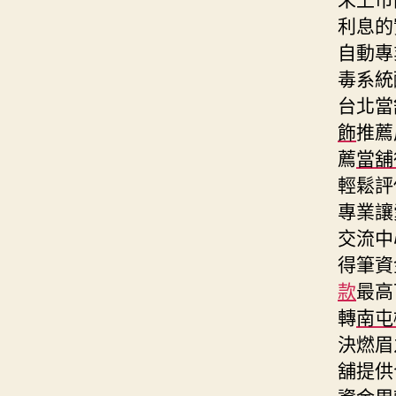
利息的
自動專
毒系統
台北當
飾
推薦
薦
當舖
輕鬆評
專業讓
交流中
得筆資
款
最高
轉
南屯
決燃眉
舖提供
資金周