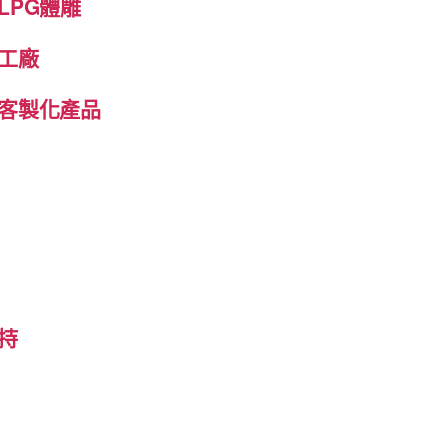
LPG體雕
工廠
客製化產品
持