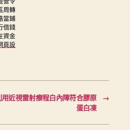
經營令
區周轉
路當鋪
行借錢
在資金
網頁設
利用近視雷射療程白內障符合膠原
→
蛋白凍