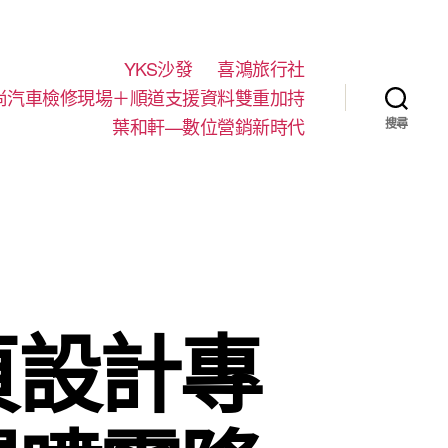
YKS沙發
喜鴻旅行社
尚汽車檢修現場＋順道支援資料雙重加持
葉和軒—數位營銷新時代
搜尋
頁設計專