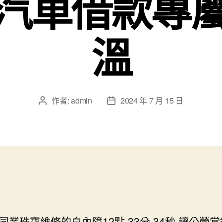
汽車借款專
溫
作者:
admin
2024 年 7 月 15 日
文
文
章
章
作
發
者
佈
日
期
同業珠寶維修的白內障12點 33分 34秒
讓公營當