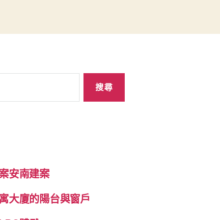
案安南建案
寓大廈的陽台與窗戶