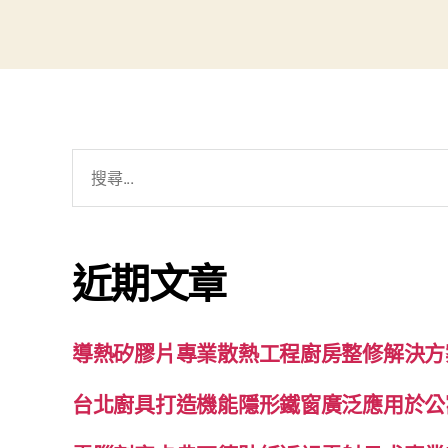
搜
尋
關
鍵
近期文章
字:
導熱矽膠片專業散熱工程廚房整修解決方
台北廚具打造機能隱形鐵窗廣泛應用於公