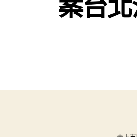
案台北
未上市