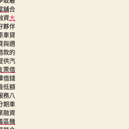
當舖
合
融資
大
好夥伴
原車貸
貸與週
借款的
提供汽
支票借
擇借錢
最低額
服務八
分期車
業融資
義區機