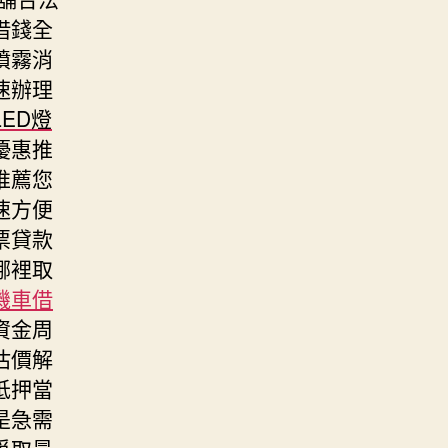
借錢全
噴霧消
速辦理
LED燈
優惠推
推薦您
速方便
票貸款
哪裡取
機車借
資金周
估價解
抵押當
是急需
爭取最