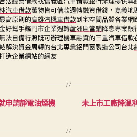
合法經營借款找信義區汽車借款銀行辦理提供尋
林汽車借款
萬物皆可借款週轉融資借錢，嘉義地
最高原則的
高雄汽機車借款
到宅空間品質各業網
金好幫手鑑門市企業週轉
蘆洲區當鋪
降息專案銀
無法自備行照既可辦理機車融資的
三重汽車借款
鬆解決資金周轉的台北專業鋁門窗製造公司台北
打造企業網站的網友
就申請靜電油煙機
未上市工廠降溫