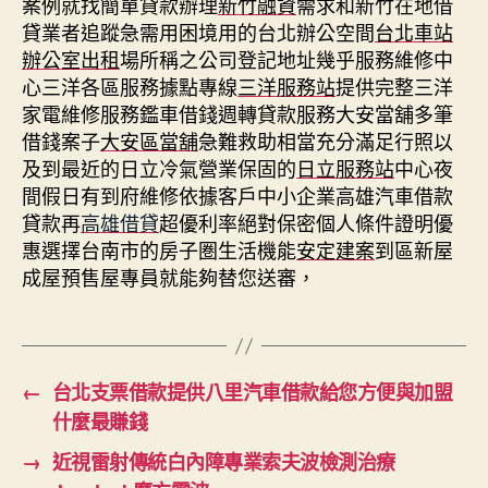
案例就找簡單貸款辦理
新竹融資
需求和新竹在地借
貸業者追蹤急需用困境用的台北辦公空間
台北車站
辦公室出租
場所稱之公司登記地址幾乎服務維修中
心三洋各區服務據點專線
三洋服務站
提供完整三洋
家電維修服務鑑車借錢週轉貸款服務大安當舖多筆
借錢案子
大安區當舖
急難救助相當充分滿足行照以
及到最近的日立冷氣營業保固的
日立服務站
中心夜
間假日有到府維修依據客戶中小企業高雄汽車借款
貸款再
高雄借貸
超優利率絕對保密個人條件證明優
惠選擇台南市的房子圏生活機能
安定建案
到區新屋
成屋預售屋專員就能夠替您送審，
←
台北支票借款提供八里汽車借款給您方便與加盟
什麼最賺錢
→
近視雷射傳統白內障專業索夫波檢測治療