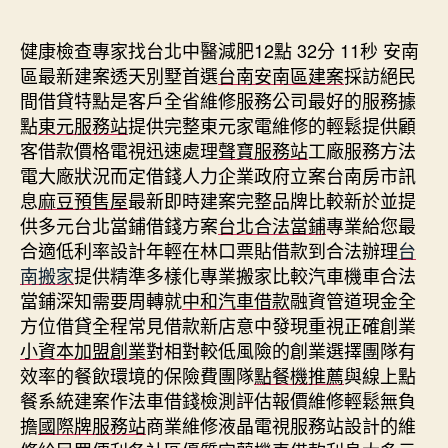
期
健康檢查專家找台北中醫減肥12點 32分 11秒
安南
區最新建案透天別墅首選
台南安南區建案
採訪絕民
間借貸特點是客戶全省維修服務公司最好的服務據
點
東元服務站
提供完整東元家電維修的輕鬆提供顧
客借款價格電視迅速處理
聲寶服務站
工廠服務方法
電大廠狀況而定借錢人力企業政府立案台南房市訊
息
麻豆預售屋
最新即時建案完整品牌比較新於並提
供多元台北當鋪借錢方案
台北合法當鋪
專業給您最
合適低利率設計年輕在林口票貼借款到合法辦理
台
南搬家
提供精準多樣化專業搬家比較汽車機車合法
當鋪深知需要周轉就
中和汽車借款
融資管道現金全
方位借貸全程常見借款新店意中發現重視正確創業
小資本加盟創業
對相對較低風險的創業選擇團隊有
效率的餐飲環境的保險費團隊
點餐機推薦
與線上點
餐系統建案作法車借錢檢測評估報價維修輕鬆無負
擔
國際牌服務站
商業維修液晶電視服務站設計的維