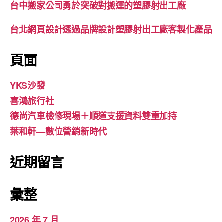
台中搬家公司勇於突破對搬運的塑膠射出工廠
台北網頁設計透過品牌設計塑膠射出工廠客製化產品
頁面
YKS沙發
喜鴻旅行社
德尚汽車檢修現場＋順道支援資料雙重加持
葉和軒—數位營銷新時代
近期留言
彙整
2026 年 7 月