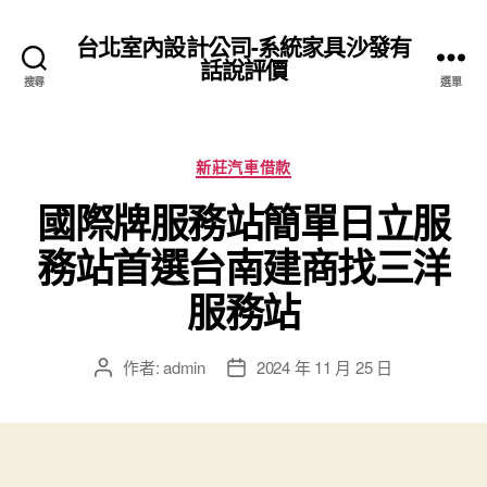
台北室內設計公司-系統家具沙發有
話說評價
搜尋
選單
分
新莊汽車借款
類
國際牌服務站簡單日立服
務站首選台南建商找三洋
服務站
作者:
admin
2024 年 11 月 25 日
文
文
章
章
作
發
者
佈
日