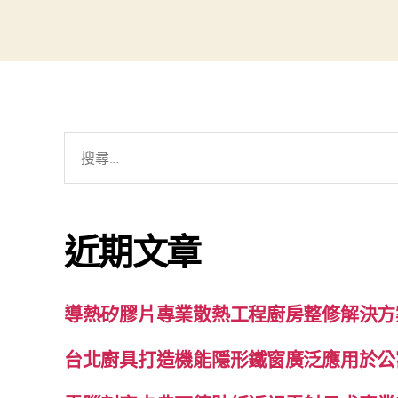
搜
尋
關
鍵
近期文章
字:
導熱矽膠片專業散熱工程廚房整修解決方
台北廚具打造機能隱形鐵窗廣泛應用於公