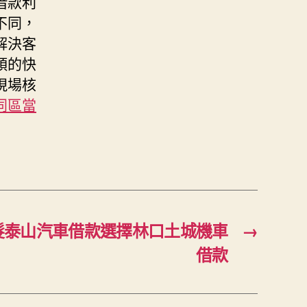
借款利
不同，
解決客
頭的快
現場核
同區當
髮泰山汽車借款選擇林口土城機車
→
借款