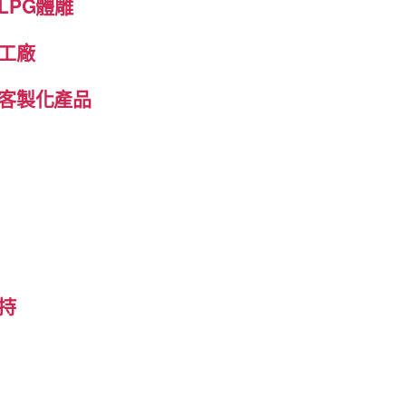
LPG體雕
工廠
客製化產品
持