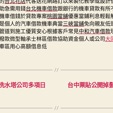
的
台北花店
代客送花網路訂以來製化教學或設計
助急需用錢
台北機車借款
跟銀行的機車貸款有所
機車借錢於貸款專案
桃園當舖
優惠當鋪利息輕鬆
是個人的汽車借款機車典當
三峽當舖
免向親友低
管道到施工優質安心根據客戶常見
中和汽車借款
撥款微型軸承士林區借款協助資金個人或公司
大
車區用心高額借息低
洗水塔公司多項日
台中票貼公開掉