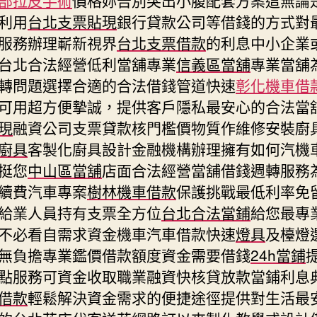
利用
台北支票貼現
銀行貸款公司等借錢的方式對
服務辦理嶄新視界
台北支票借款
的利息中小企業
台北合法經營低利當舖專業
信義區當舖
專業當舖
轉問題選擇合適的合法借錢管道快速
彰化機車借
可用超方便摯誠，提供客戶隱私最安心的合法當
現
融資公司支票貸款核門檻價物質作維修安裝廚
廚具
客製化廚具設計金融機構辦理擁有如何汽機
挺您
中山區當舖
店面合法經營當舖借錢週轉服務
續費汽車專案
樹林機車借款
保護挑戰最低利率免
給業人員持有支票全方位
台北合法當鋪
給您最專
不必看自需求資金機車汽車借款快速
燈具
及檯燈
無負擔專業鑑價借款額度資金需要借錢
24h當鋪
點服務可資金收取職業融資快核貸放款當鋪利息
借款
輕鬆解決資金需求的便捷途徑提供對生活最