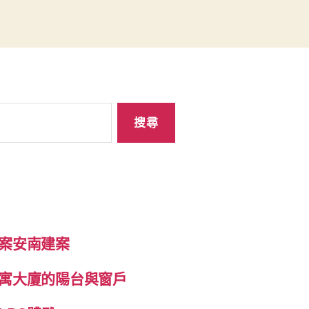
案安南建案
寓大廈的陽台與窗戶