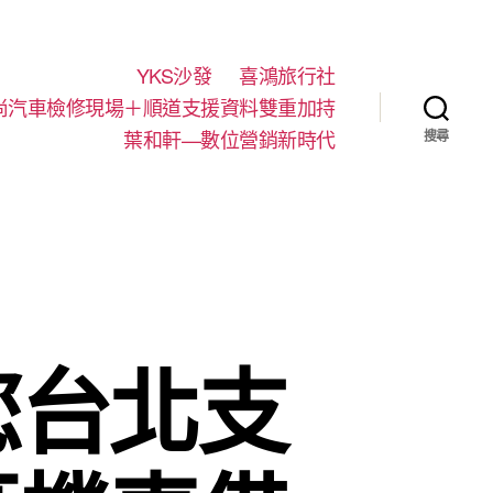
YKS沙發
喜鴻旅行社
尚汽車檢修現場＋順道支援資料雙重加持
葉和軒—數位營銷新時代
搜尋
您台北支