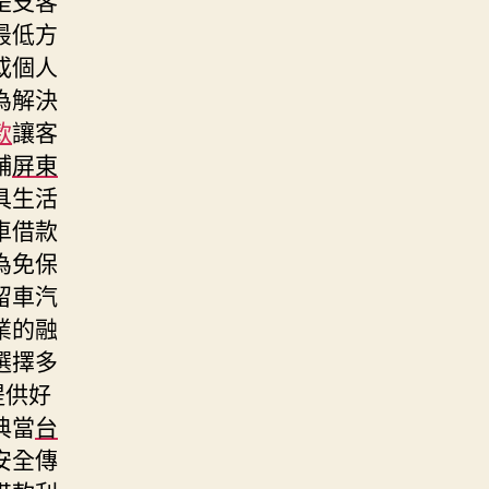
最低方
或個人
為解決
款
讓客
舖
屏東
具生活
車借款
為免保
留車汽
業的融
選擇多
提供好
典當
台
安全傳