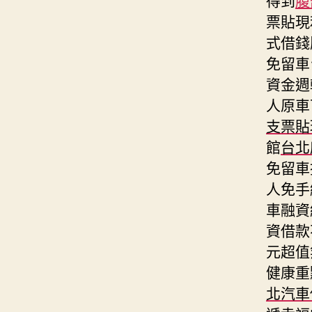
票貼現
式借錢
免留車
資金週
人原車
支票貼
館
台北
免留車
人免手
車融資
資借款
元超值
健康重
北汽車