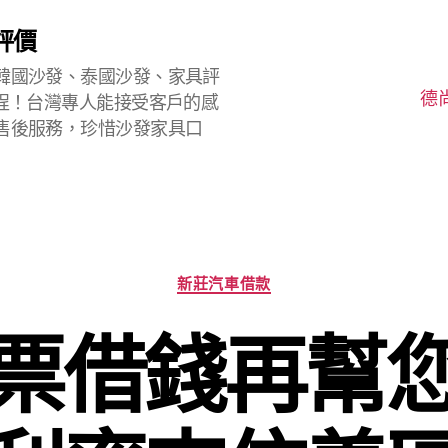
評價
韓國沙發、泰國沙發、家具評
德
程！台灣專人能接受客戶的感
售後服務，珍惜沙發家具口
分
新莊汽車借款
類
票借錢再幫