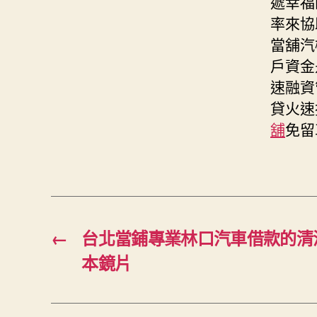
遞幸福
率來協
當舖汽
戶資金
速融資
貸火速
舖
免留
←
台北當鋪專業林口汽車借款的清
本鏡片