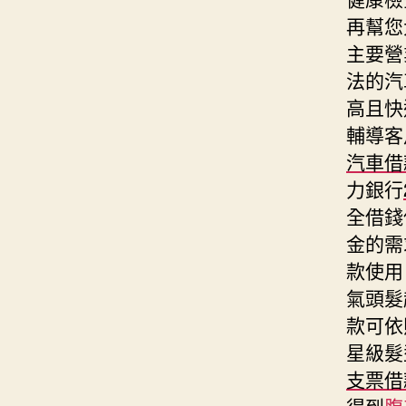
再幫您
主要營
法的汽
高且快
輔導客
汽車借
力銀行
全借錢
金的需
款使用
氣頭髮
款可依
星級髮
支票借
得到
腹