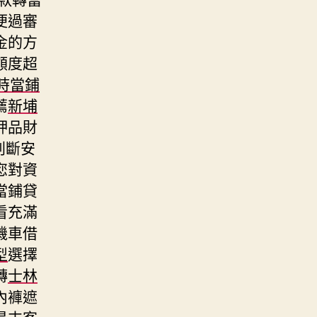
便過審
金的方
額度超
小時當鋪
薦
新埔
押品財
判斷安
您對資
當鋪貸
看充滿
機車借
型
選擇
轉
士林
內褲遮
是支客