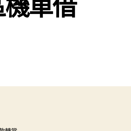
區機車借
款轉當