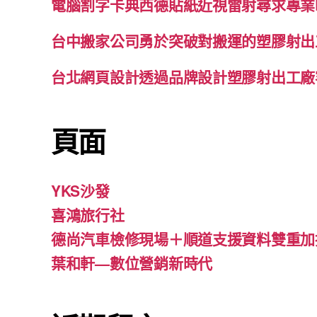
電腦割字卡典西德貼紙近視雷射尋求專業
台中搬家公司勇於突破對搬運的塑膠射出
台北網頁設計透過品牌設計塑膠射出工廠
頁面
YKS沙發
喜鴻旅行社
德尚汽車檢修現場＋順道支援資料雙重加
葉和軒—數位營銷新時代