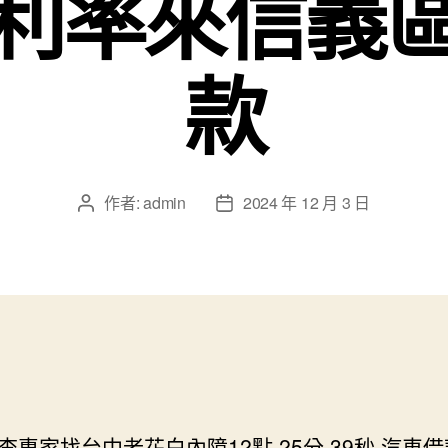
利率來信義
款
作者:
admin
2024 年 12 月 3 日
文
文
章
章
作
發
者
佈
日
期
查專家找台中老花白內障12點 25分 39秒
汽車借