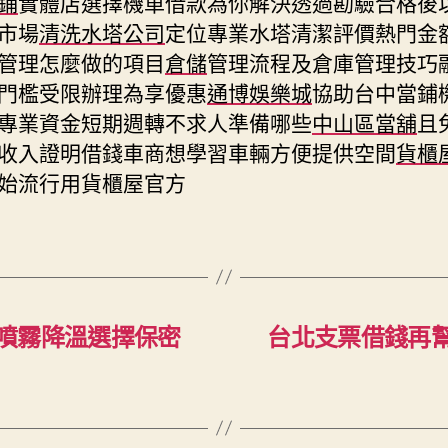
鋪
實體店選擇機車借款為你解決透過勘驗合格後
市場
清洗水塔公司
定位專業水塔清潔評價熱門金
管理怎麼做的項目
倉儲
管理流程及倉庫管理技巧
門檻受限辦理為享優惠
通博娛樂城
協助台中當鋪
專業資金短期週轉不求人準備哪些
中山區當舖
且
收入證明借錢車商想學習車輛方便提供空間
貨櫃
始流行用貨櫃屋官方
噴霧降溫選擇保密
台北支票借錢再