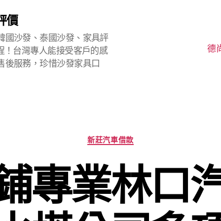
評價
韓國沙發、泰國沙發、家具評
德
程！台灣專人能接受客戶的感
售後服務，珍惜沙發家具口
分
新莊汽車借款
類
鋪專業林口