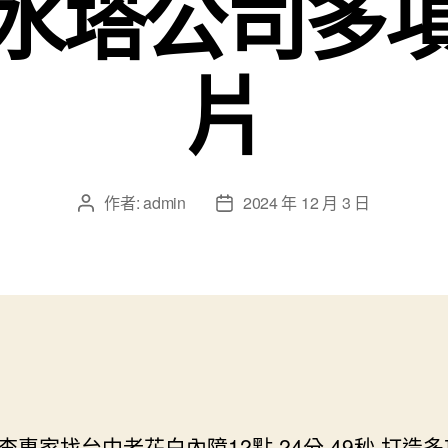
水塔公司多
片
作者:
admin
2024 年 12 月 3 日
文
文
章
章
作
發
者
佈
日
期
查專家找台中老花白內障12點 24分 49秒
打造多