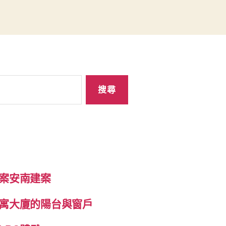
案安南建案
寓大廈的陽台與窗戶