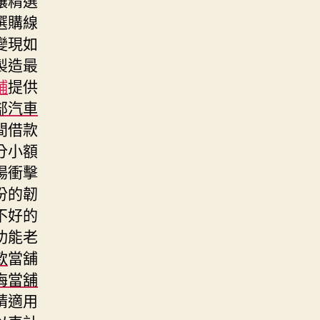
選購線
變現如
製造最
鋪
提供
部汽車
間借款
分小額
場衝擊
份的韌
不好的
功能老
款
當舖
梅當舖
請適用