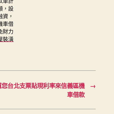
以車計
額，設
融資，
機車借
免財力
屋裝潢
幫您台北支票貼現利率來信義區機
→
車借款