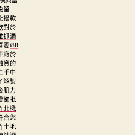
免留
能撥款
款
對於
雄抓漏
喜愛
i88
車廠於
融資的
二手中
了解製
後肌力
燈飾批
竹北機
符合您
竹土地
讓精選