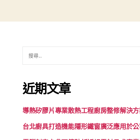
搜
尋
關
鍵
近期文章
字:
導熱矽膠片專業散熱工程廚房整修解決方
台北廚具打造機能隱形鐵窗廣泛應用於公