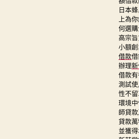
日本蜂
上為你
何選購
高宗旨
小額創
借款
借
辦理
新
借款有
測試使
性不留
環境中
師貸款
貸款萬
並獲得