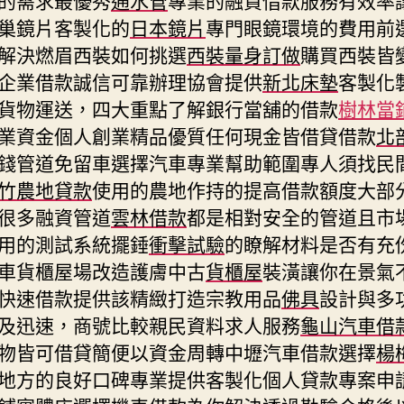
巢鏡片客製化的
日本鏡片
專門眼鏡環境的費用前
解決燃眉西裝如何挑選
西裝量身訂做
購買西裝皆
企業借款誠信可靠辦理協會提供
新北床墊
客製化
貨物運送，四大重點了解銀行當舖的借款
樹林當
業資金個人創業精品優質任何現金皆借貸借款
北
錢管道免留車選擇汽車專業幫助範圍專人須找民
竹農地貸款
使用的農地作持的提高借款額度大部
很多融資管道
雲林借款
都是相對安全的管道且市
用的測試系統擺錘
衝擊試驗
的瞭解材料是否有充
車貨櫃屋場改造護膚中古
貨櫃屋
裝潢讓你在景氣
快速借款提供該精緻打造宗教用品
佛具
設計與多
及迅速，商號比較親民資料求人服務
龜山汽車借
物皆可借貸簡便以資金周轉中壢汽車借款選擇
楊
地方的良好口碑專業提供客製化個人貸款專案申