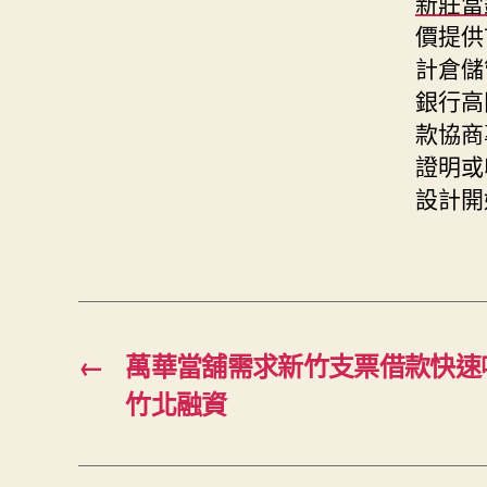
新莊當
價提供
計倉儲
銀行高
款協商
證明或
設計開
←
萬華當舖需求新竹支票借款快速
竹北融資