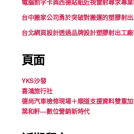
電腦割字卡典西德貼紙近視雷射尋求專業
台中搬家公司勇於突破對搬運的塑膠射出
台北網頁設計透過品牌設計塑膠射出工廠
頁面
YKS沙發
喜鴻旅行社
德尚汽車檢修現場＋順道支援資料雙重加
葉和軒—數位營銷新時代