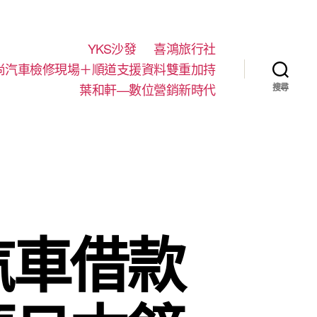
YKS沙發
喜鴻旅行社
尚汽車檢修現場＋順道支援資料雙重加持
葉和軒—數位營銷新時代
搜尋
汽車借款