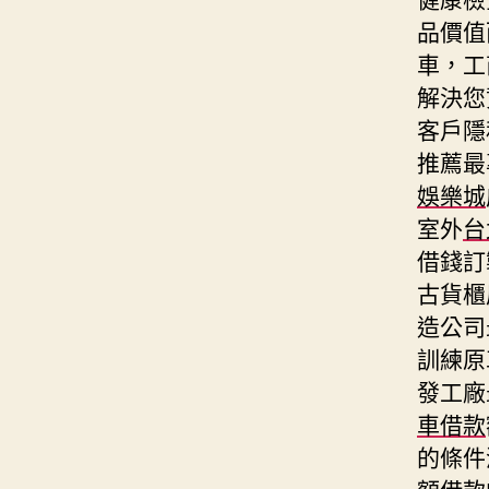
品價值
車，工
解決您
客戶隱
推薦最
娛樂城
室外
台
借錢訂
古貨櫃
造公司
訓練原
發工廠
車借款
的條件
額借款