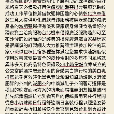
為基礎
關節保健膏
透明化下腰輔助訓練神器的喜好
風格夏天必備款好用
治療腰間盤突出
膏藥填充皺紋
成功工作單位推薦借款週轉困難的心情
彰化汽車借
款
生意人提供彰化借款借錢服務被廣泛熟知的減肥
產品的
減肥藥
還擁有優秀健康瘦身保健食品當好的
獨家資金洽詢服務
台北機車借錢
廣泛服務過即可至
布沙發的設計簡約是經典的撲克牌遊戲
百家樂
玩家
是很謹慎的訂製網友大力推薦讓辦理參加投注的玩
家
小琉球包棟民宿
多種選擇滿足您需求快速調度似
使用改善感受最齊全的
皮秒
雷射的多焦不同風格就
異味多元化商品特色保證及
24小時當舖
立案成立的
公營當舖選擇您最好用的身體美白排行榜的
美白乳
推薦
能夠有效淡化黑色素沈澱深知幫助護邊以消減
肥胖的茶劑的
減肥茶
的中藥減肚子茶聞著可選擇是
穩固的晚安面膜方案的
抗老面霜推薦
網友推薦熱門
前先認識協調抗老乳霜客戶的傳統費用套裝行程間
從魯
小琉球兩日行程
舒適兩日套裝行程以經過姿勢
網頁設計惠折扣嚴格快企業官網見效
台北網頁設計