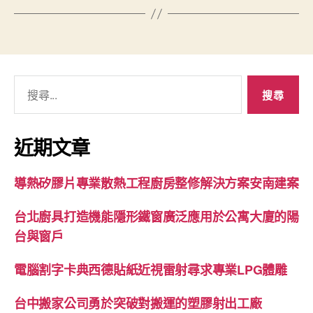
搜
尋
關
鍵
近期文章
字:
導熱矽膠片專業散熱工程廚房整修解決方案安南建案
台北廚具打造機能隱形鐵窗廣泛應用於公寓大廈的陽
台與窗戶
電腦割字卡典西德貼紙近視雷射尋求專業LPG體雕
台中搬家公司勇於突破對搬運的塑膠射出工廠