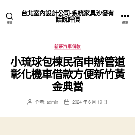
台北室內設計公司-系統家具沙發有
話說評價
搜尋
選單
分
新莊汽車借款
類
小琉球包棟民宿申辦管道
彰化機車借款方便新竹黃
金典當
作者:
admin
2024 年 6 月 19 日
文
文
章
章
作
發
者
佈
日