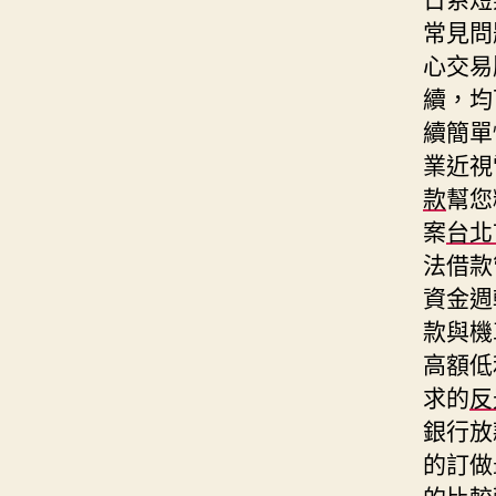
常見問
心交易
續，均
續簡單
業近視
款
幫您
案
台北
法借款
資金週
款與機
高額低
求的
反
銀行放
的訂做
的比較