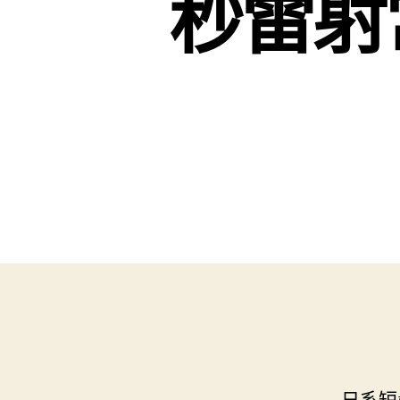
秒雷射
日系短