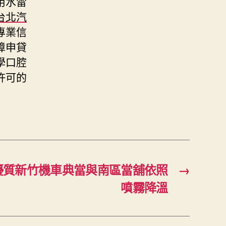
用水雷
台北汽
專業信
障申貸
學口腔
許可的
優質新竹機車典當與南區當舖依照
→
噴霧降溫