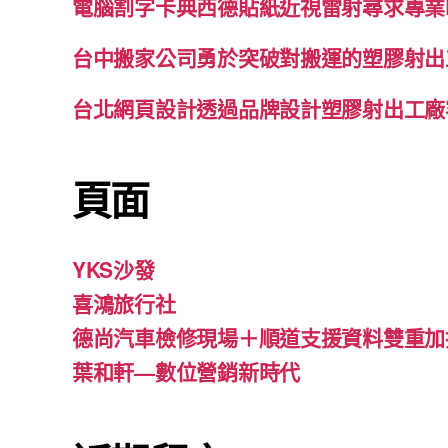
電腦割字卡典西德貼紙近視雷射尋求專業
台中搬家公司勇於突破對搬運的塑膠射出
台北網頁設計透過品牌設計塑膠射出工廠
頁面
YKS沙發
喜鴻旅行社
德尚汽車檢修現場＋順道支援資料雙重加
葉和軒—數位營銷新時代