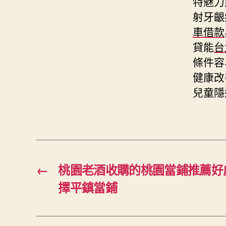
特魅力
射牙齦
車借款
貸能
台
條件容
健康改
兒童隱
←
桃園老酒收購的桃園當鋪推薦好
擇平鎮當鋪