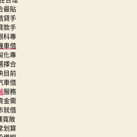
合最貼
借貸手
貸款手
眼科專
機車借
製化專
選擇合
決目前
汽車借
舖
服務
資金需
市就借
舖寬敞
常划算
設備眼