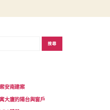
案安南建案
寓大廈的陽台與窗戶