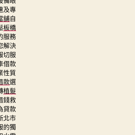
速及專
當舖
自
鬆
板橋
的服務
您解決
報切服
車借款
業性質
借款
選
轉
植髮
借錢救
為貸款
新北市
服的獨