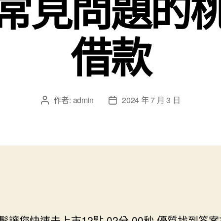
常見問題的
借款
作者:
admin
2024 年 7 月 3 日
文
文
章
章
作
發
者
佈
日
期
髮讓您快速未上市12點 02分 00秒
優質找到答案