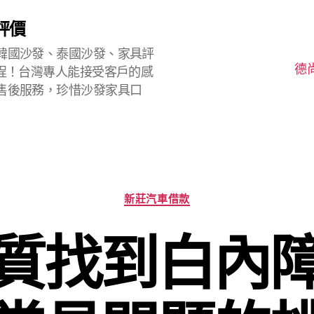
評價
韓國沙發、泰國沙發、家具評
德
程！台灣專人能接受客戶的感
售後服務，珍惜沙發家具口
分
新莊汽車借款
類
質找到白內