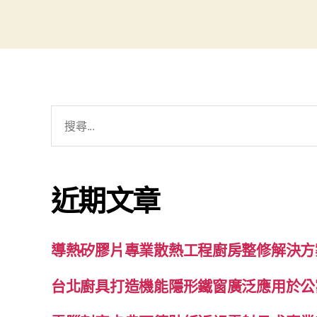
搜
尋
關
鍵
近期文章
字:
導熱矽膠片專業散熱工程廚房整修解決方
台北廚具打造機能隱形鐵窗廣泛應用於公