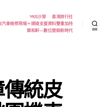
YKS沙發
喜鴻旅行社
尚汽車檢修現場＋順道支援資料雙重加持
葉和軒—數位營銷新時代
搜尋
障傳統皮