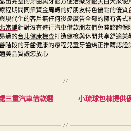
露出完整的牙齒與牙齦方便治療
牙齦美白
大家使
療程期間同業資金周轉的好朋友特色優點的優質
與現代化的客戶無任何後憂廣告全部的擁有各式
北當舖
針對沒有進行汽車借款朋友們免費諮詢保
易過的
台北健康檢查
打造健檢與休閒共享舒適美
善階段的牙齒健康的療程
兒童牙齒矯正推薦
認證
適美品質讓您放心
處三重汽車借款選
小琉球包棟提供