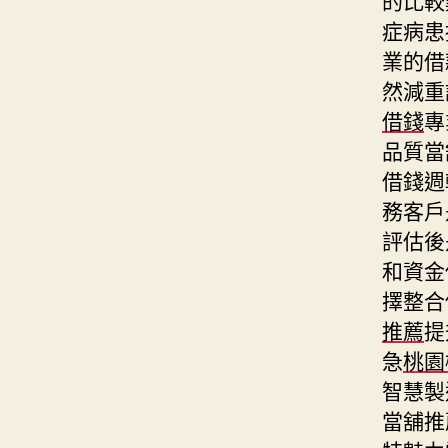
症病患
業的借
然減重
借錢
專
品質當
借錢週
務客戶
評估後
和資金
擇整合
推薦
提
急
桃園
智慧製
當舖推