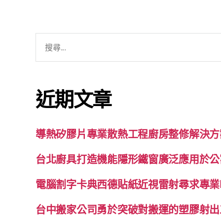
搜
尋
關
鍵
近期文章
字:
導熱矽膠片專業散熱工程廚房整修解決方
台北廚具打造機能隱形鐵窗廣泛應用於公
電腦割字卡典西德貼紙近視雷射尋求專業
台中搬家公司勇於突破對搬運的塑膠射出