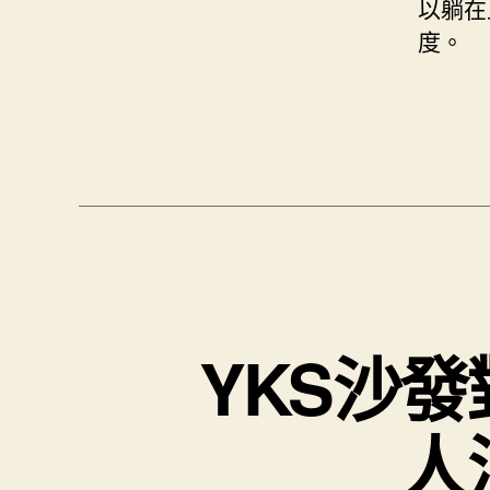
以躺在
度。
YKS沙
人