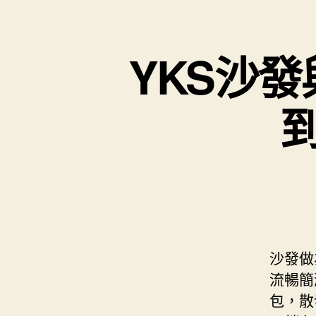
YKS沙
沙發做
流暢簡
包，散