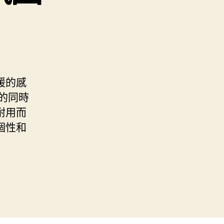
暖的感
的同時
耐用而
個性和