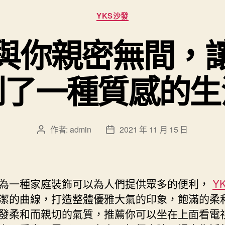
分
YKS沙發
類
發與你親密無間，
到了一種質感的生
作者:
admin
2021 年 11 月 15 日
文
文
章
章
作
發
者
佈
日
為一種家庭裝飾可以為人們提供眾多的便利，
Y
期
潔的曲線，打造整體優雅大氣的印象，飽滿的柔
發柔和而親切的氣質，推薦你可以坐在上面看電