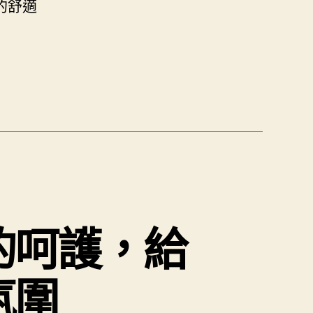
的舒適
的呵護，給
氛圍