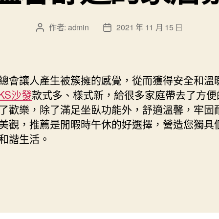
作者:
admin
2021 年 11 月 15 日
文
文
章
章
作
發
者
佈
日
總會讓人產生被簇擁的感覺，從而獲得安全和溫
期
KS沙發
款式多、樣式新，給很多家庭帶去了方便
了歡樂，除了滿足坐臥功能外，舒適溫馨，牢固
美觀，推薦是閒暇時午休的好選擇，營造您獨具
和諧生活。