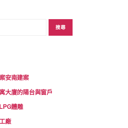
案安南建案
寓大廈的陽台與窗戶
LPG體雕
工廠