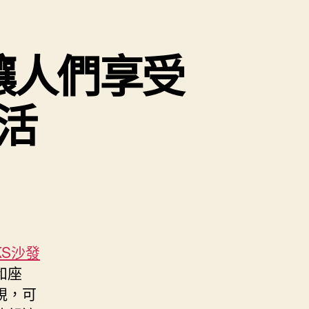
讓人們享受
活
KS沙發
和座
視，可