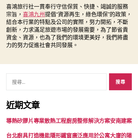
者
佈
喜鴻旅行社一貫奉行守信保質、快捷、竭誠的服務
日
宗旨，
喜鴻九州
提倡“資源再生，綠色環保”的政策，
期
結合本行業的特點及公司的實際，努力開拓，不斷
創新，力求滿足旅遊市場的發展需要，為了節省貴
資金、資源，也為了我們的環境更美好，我們將盡
力的努力促進社會共同發展。
搜
尋
關
鍵
近期文章
字:
導熱矽膠片專業散熱工程廚房整修解決方案安南建案
台北廚具打造機能隱形鐵窗廣泛應用於公寓大廈的陽