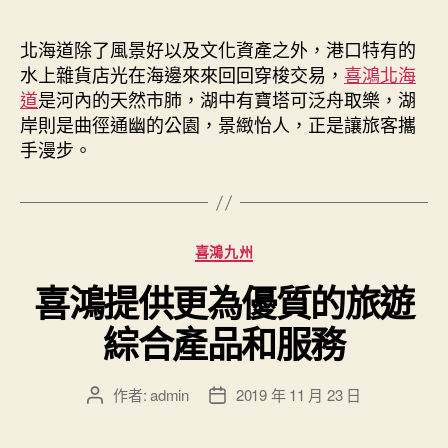
作
發
者
佈
北海道除了風景好以及文化資產之外，港口特有的
日
水上雜貨店光在海邊來來回回穿梭交易，
喜鴻北海
期
道
是河內的天然市肺，湖中有寶塔可泛舟取樂，湖
岸則是曲徑通幽的公園，景緻怡人，正是讓旅客攜
手漫步。
分
喜鴻九州
類
喜鴻提供更為優質的旅遊
綜合產品和服務
作者:
admin
2019 年 11 月 23 日
文
文
章
章
作
發