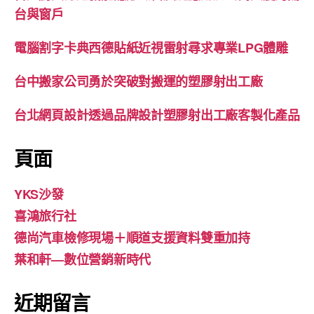
台與窗戶
電腦割字卡典西德貼紙近視雷射尋求專業LPG體雕
台中搬家公司勇於突破對搬運的塑膠射出工廠
台北網頁設計透過品牌設計塑膠射出工廠客製化產品
頁面
YKS沙發
喜鴻旅行社
德尚汽車檢修現場＋順道支援資料雙重加持
葉和軒—數位營銷新時代
近期留言