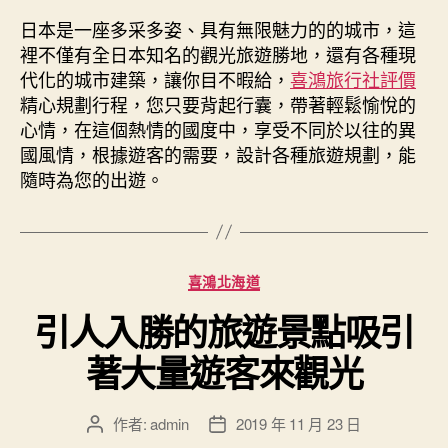
作
發
者
佈
日本是一座多采多姿、具有無限魅力的的城市，這
日
裡不僅有全日本知名的觀光旅遊勝地，還有各種現
期
代化的城市建築，讓你目不暇給，
喜鴻旅行社評價
精心規劃行程，您只要背起行囊，帶著輕鬆愉悅的
心情，在這個熱情的國度中，享受不同於以往的異
國風情，根據遊客的需要，設計各種旅遊規劃，能
隨時為您的出遊。
分
喜鴻北海道
類
引人入勝的旅遊景點吸引
著大量遊客來觀光
作者:
admin
2019 年 11 月 23 日
文
文
章
章