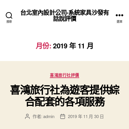
台北室內設計公司-系統家具沙發有
話說評價
搜尋
選單
月份:
2019 年 11 月
分
喜鴻旅行社評價
類
喜鴻旅行社為遊客提供綜
合配套的各項服務
作者:
admin
2019 年 11 月 30 日
文
文
章
章