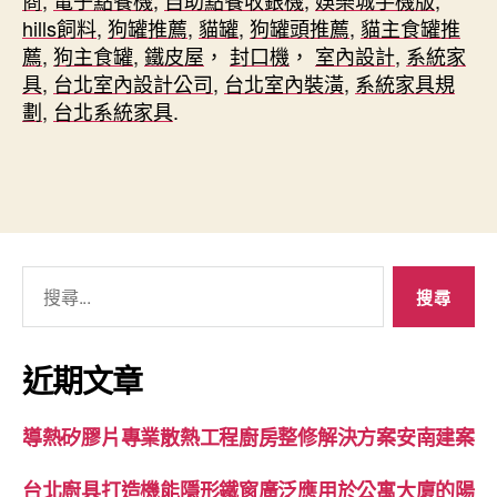
hills飼料
,
狗罐推薦
,
貓罐
,
狗罐頭推薦
,
貓主食罐推
薦
,
狗主食罐
,
鐵皮屋
，
封口機
，
室內設計
,
系統家
具
,
台北室內設計公司
,
台北室內裝潢
,
系統家具規
劃
,
台北系統家具
.
搜
尋
關
鍵
近期文章
字:
導熱矽膠片專業散熱工程廚房整修解決方案安南建案
台北廚具打造機能隱形鐵窗廣泛應用於公寓大廈的陽