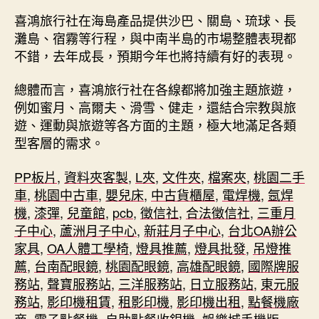
喜鴻旅行社在海島產品提供沙巴、關島、琉球、長
灘島、宿霧等行程，與中南半島的市場整體表現都
不錯，去年成長，預期今年也將持續有好的表現。
總體而言，喜鴻旅行社在各線都將加強主題旅遊，
例如蜜月、高爾夫、滑雪、健走，還結合宗教與旅
遊、運動與旅遊等各方面的主題，極大地滿足各類
型客層的需求。
PP板片
,
資料夾客製
,
L夾
,
文件夾
,
檔案夾
,
桃園二手
車
,
桃園中古車
,
嬰兒床
,
中古貨櫃屋
,
電焊機
,
氬焊
機
,
漆彈
,
兒童館
,
pcb
,
徵信社
,
合法徵信社
,
三重月
子中心
,
蘆洲月子中心
,
新莊月子中心
,
台北OA辦公
家具
,
OA人體工學椅
,
燈具推薦
,
燈具批發
,
吊燈推
薦
,
台南配眼鏡
,
桃園配眼鏡
,
高雄配眼鏡
,
國際牌服
務站
,
聲寶服務站
,
三洋服務站
,
日立服務站
,
東元服
務站
,
影印機租賃
,
租影印機
,
影印機出租
,
點餐機廠
商
,
電子點餐機
,
自助點餐收銀機
,
娛樂城手機版
,