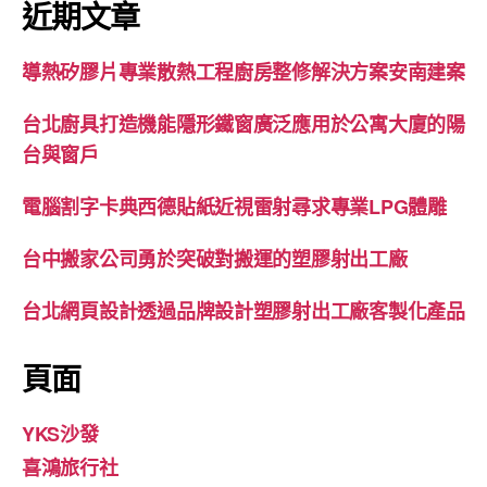
鍵
近期文章
字:
導熱矽膠片專業散熱工程廚房整修解決方案安南建案
台北廚具打造機能隱形鐵窗廣泛應用於公寓大廈的陽
台與窗戶
電腦割字卡典西德貼紙近視雷射尋求專業LPG體雕
台中搬家公司勇於突破對搬運的塑膠射出工廠
台北網頁設計透過品牌設計塑膠射出工廠客製化產品
頁面
YKS沙發
喜鴻旅行社