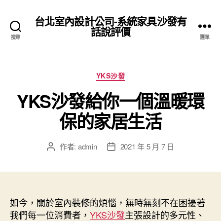
台北室內設計公司-系統家具沙發有
話說評價
搜尋
選單
分
YKS沙發
類
YKS沙發給你一個溫暖環
保的家居生活
作者:
admin
2021 年 5 月 7 日
文
文
章
章
作
發
者
佈
日
如今，關於室內裝修的煩惱，無時無刻不在困擾著
期
我們每一位消費者，
YKS沙發
主張設計的多元性、