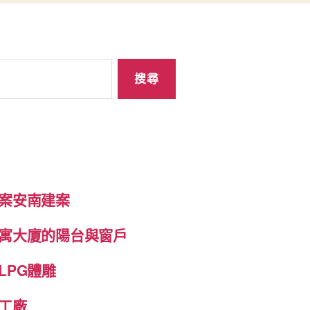
案安南建案
寓大廈的陽台與窗戶
LPG體雕
工廠