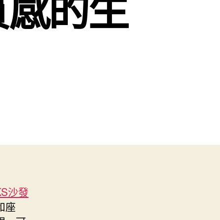
質感的生
KS沙發
和座