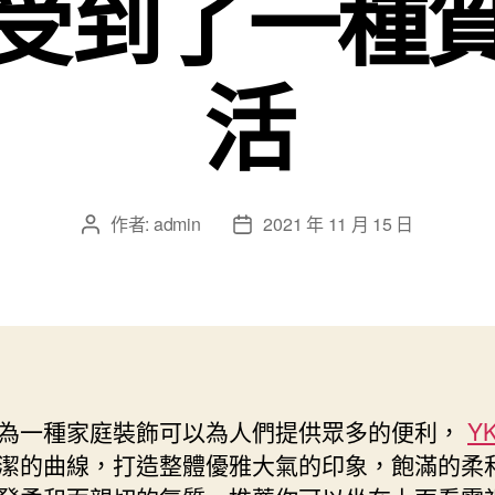
受到了一種
活
作者:
admin
2021 年 11 月 15 日
文
文
章
章
作
發
者
佈
日
期
為一種家庭裝飾可以為人們提供眾多的便利，
Y
潔的曲線，打造整體優雅大氣的印象，飽滿的柔