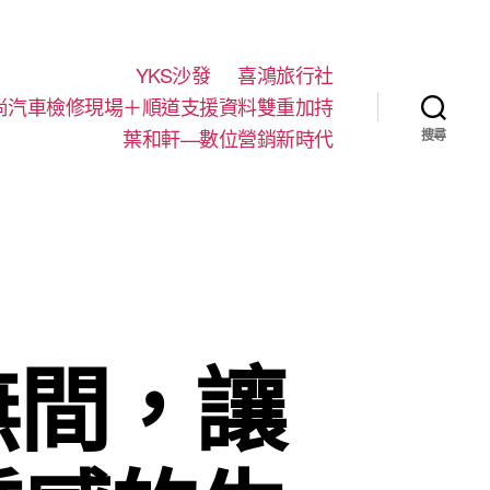
YKS沙發
喜鴻旅行社
尚汽車檢修現場＋順道支援資料雙重加持
葉和軒—數位營銷新時代
搜尋
無間，讓