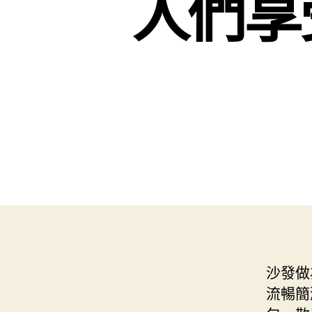
人們享
沙發做
流暢簡