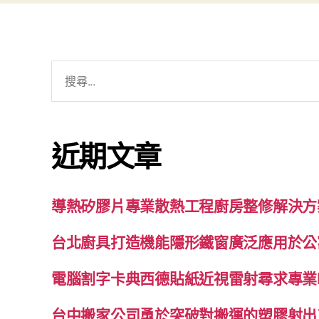
搜
尋
關
鍵
近期文章
字:
導熱矽膠片專業散熱工程廚房整修解決方
台北廚具打造機能隱形鐵窗廣泛應用於公
電腦割字卡典西德貼紙近視雷射尋求專業
台中搬家公司勇於突破對搬運的塑膠射出