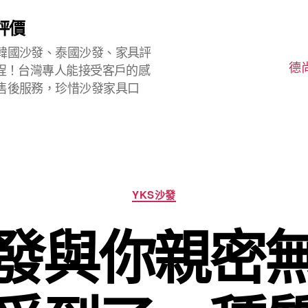
評價
韓國沙發、泰國沙發、家具評
德
程！台灣專人能接受客戶的感
售後服務，珍惜沙發家具口
分
YKS沙發
類
沙發與你親密