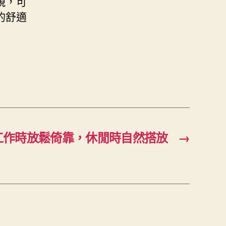
視，可
的舒適
發工作時放鬆倚靠，休閒時自然搭放
→