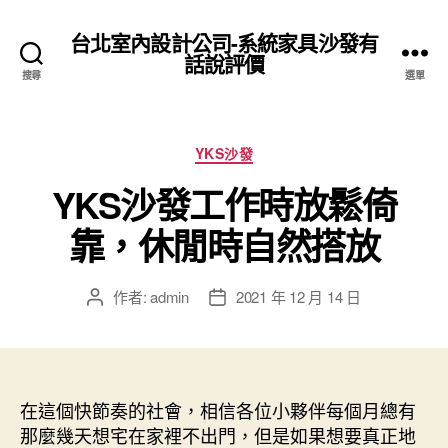
台北室內設計公司-系統家具沙發有
話說評價
搜尋
選單
分
YKS沙發
類
YKS沙發工作時放鬆倚
靠，休閒時自然搭放
作者:
admin
2021 年 12 月 14 日
文
文
章
章
作
發
者
佈
日
在這個快節奏的社會，相信各位小夥伴每個月總有
期
那麼幾天想宅在家裡不出門，但是如果想要真正地