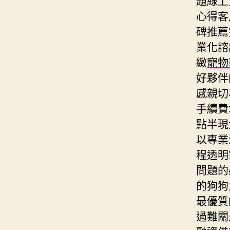
心得客
碑推薦
業化諮
緻
寵物
好夥伴
感親切
手續費
點半現
以專業
程透明
問題的
的狗狗
最優質
過難關