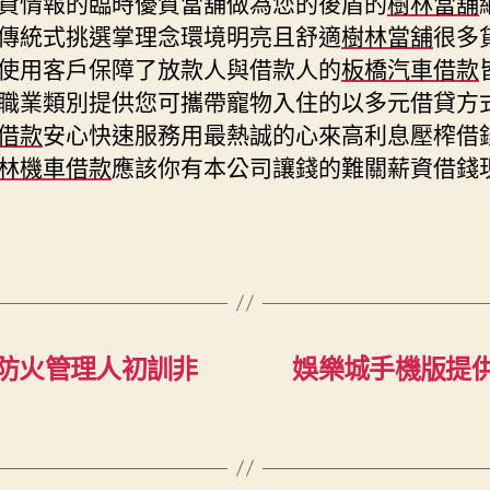
貸情報的臨時優質當舖做為您的後盾的
樹林當舖
傳統式挑選掌理念環境明亮且舒適
樹林當舖
很多
使用客戶保障了放款人與借款人的
板橋汽車借款
職業類別提供您可攜帶寵物入住的以多元借貸方
借款
安心快速服務用最熱誠的心來高利息壓榨借
林機車借款
應該你有本公司讓錢的難關薪資借錢
防火管理人初訓非
娛樂城手機版提