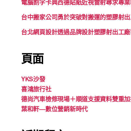
電腦割字卡典西德貼紙近視雷射尋求專業
台中搬家公司勇於突破對搬運的塑膠射出
台北網頁設計透過品牌設計塑膠射出工廠
頁面
YKS沙發
喜鴻旅行社
德尚汽車檢修現場＋順道支援資料雙重加
葉和軒—數位營銷新時代