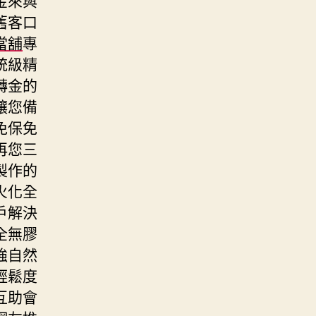
舊客口
當舖
專
統級精
轉金的
讓您備
免保免
再您三
製作的
火化全
戶解決
全無膠
強自然
輕鬆度
互助會