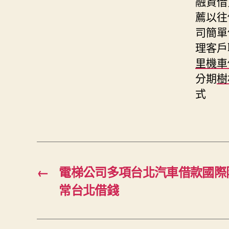
融資借
薦以往
司簡單
理客戶
里機車
分期
樹
式
←
電梯公司多項台北汽車借款國際
常台北借錢