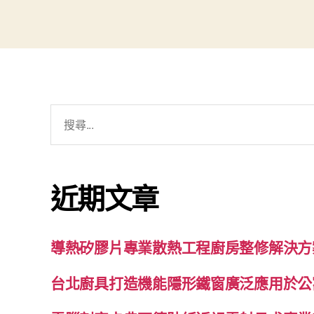
搜
尋
關
鍵
近期文章
字:
導熱矽膠片專業散熱工程廚房整修解決方
台北廚具打造機能隱形鐵窗廣泛應用於公