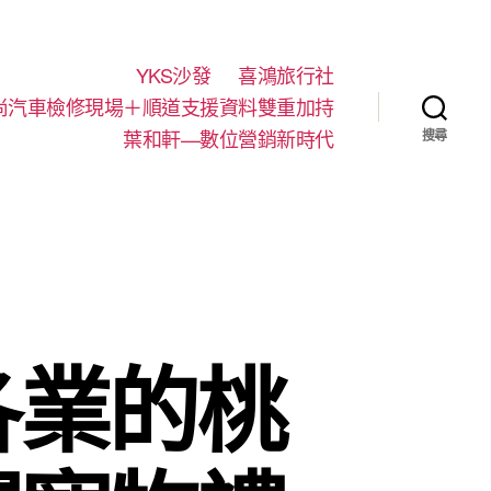
YKS沙發
喜鴻旅行社
尚汽車檢修現場＋順道支援資料雙重加持
葉和軒—數位營銷新時代
搜尋
各業的桃