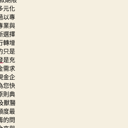
多元化
過以專
專業與
新選擇
行轉增
的只是
發
是充
金需求
現金企
為您快
原則典
及獸醫
額度最
籌的問
金來與