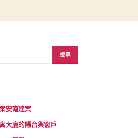
案安南建案
寓大廈的陽台與窗戶