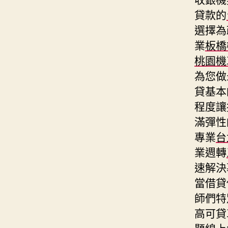
貸款的
選擇為
業
板橋
桃園機
為您做
貸基本
程度讓
滿彈性
專業
台
業週轉
速解決
當借貸
師們特
高可貸
題線上