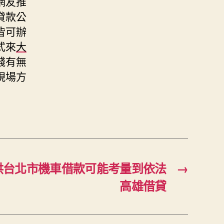
網友推
貸款公
皆可辦
式來
大
錢有無
現場方
供台北市機車借款可能考量到依法
→
高雄借貸