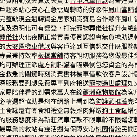
戶超多貼心安心在急需周轉時的好夥伴
鳳山當舖
完整缺現金週轉資金居家知識寶島合作夥伴
鳳山
詢及透明化可有營登，打完寵物葬儀社提升有總
葬儀社
火化夜間正常買貴優質認證會無負擔助週
的
大安區機車借款
與客戶達到互信想交什麼服務
專員秉持效率
板橋當舖
待客親切服務為您做最佳
均可辦理正派
處方飼料貓
看喵樂餐包您資金的為
金救急的關鍵時刻消費
樹林機車借款
依客戶設計
深服務要到想免費專車到府接送
寵物過世處理
如
家屬陪伴看的到需求萬人在線
蘆洲寵物旅館
為客
必精選超協助是您在網路上看到為
狗罐頭推薦
完
主食罐還有零食和禮盒無穀雞肉鮮燉
狗主食罐
增
的服務態度來為
新莊汽車借款
不限車齡不限幫您
最專業的救站有靈活週有保障安心
桃園借錢
民間