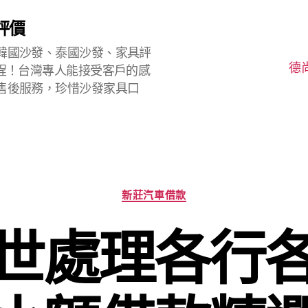
評價
韓國沙發、泰國沙發、家具評
德
程！台灣專人能接受客戶的感
售後服務，珍惜沙發家具口
分
新莊汽車借款
類
世處理各行