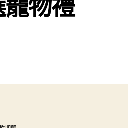
選寵物禮
款期限