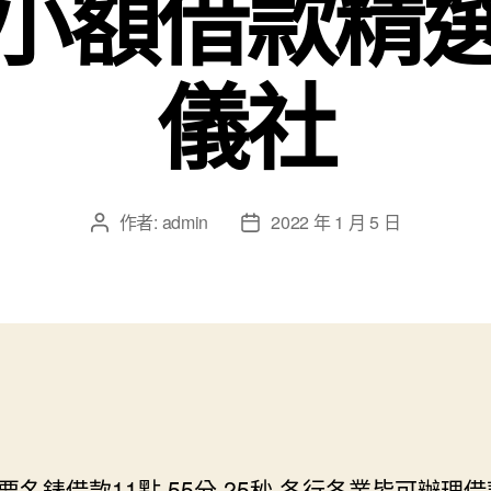
小額借款精
儀社
作者:
admin
2022 年 1 月 5 日
文
文
章
章
作
發
者
佈
日
期
要名錶借款11點 55分 25秒
各行各業皆可辦理借