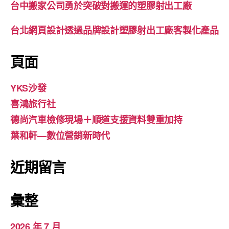
台中搬家公司勇於突破對搬運的塑膠射出工廠
台北網頁設計透過品牌設計塑膠射出工廠客製化產品
頁面
YKS沙發
喜鴻旅行社
德尚汽車檢修現場＋順道支援資料雙重加持
葉和軒—數位營銷新時代
近期留言
彙整
2026 年 7 月