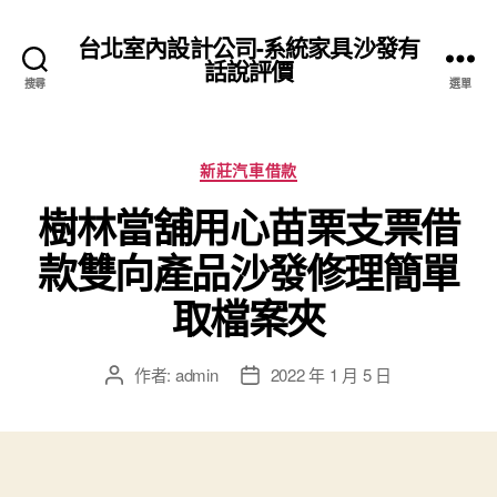
台北室內設計公司-系統家具沙發有
話說評價
搜尋
選單
分
新莊汽車借款
類
樹林當舖用心苗栗支票借
款雙向產品沙發修理簡單
取檔案夾
作者:
admin
2022 年 1 月 5 日
文
文
章
章
作
發
者
佈
日