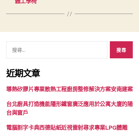
體工學椅
搜
尋
關
鍵
近期文章
字:
導熱矽膠片專業散熱工程廚房整修解決方案安南建案
台北廚具打造機能隱形鐵窗廣泛應用於公寓大廈的陽
台與窗戶
電腦割字卡典西德貼紙近視雷射尋求專業LPG體雕