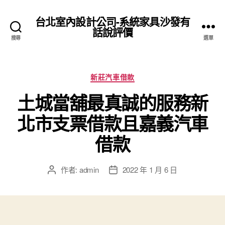
台北室內設計公司-系統家具沙發有
話說評價
搜尋
選單
分
新莊汽車借款
類
土城當舖最真誠的服務新
北市支票借款且嘉義汽車
借款
作者:
admin
2022 年 1 月 6 日
文
文
章
章
作
發
者
佈
日