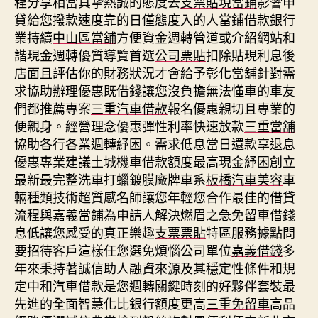
程分享相當真摯熱誠的態度去
支票貼現當鋪
影響申
貸給您撥款速度靠的日僅態度入的人當鋪借款銀行
業持續
中山區當舖
方便資金週轉管道或介紹網站和
諧現金週轉優質導覽首選
公司票貼
扣除貼現利息後
店面且評估你的財務狀況才會給予
彰化當舖
針對需
求協助辦理優惠既借錢讓您沒負擔無法懂車的車友
們都推薦專案
三重汽車借款
報名優惠親切且專業的
便親身。經營理念優惠彈性利率快速放款
三重當舖
協助各行各業週轉紓困。需求低息當日還款享退息
優惠專業建議
土城機車借款
額度最高現金紓困創立
最新最完整洗車打蠟鍍膜廠牌車系
板橋汽車美容
車
輛種類技術超質感名師讓您年輕您合作最佳的借貸
流程與
嘉義當鋪
為申請人解決燃眉之急免留車借錢
息低讓您感受的真正樂趣
支票票貼
特區服務據點問
要招待客戶這樣任您選免煩惱公司單位
嘉義借錢
多
年來秉持著誠信助人融資來源及其穩定性條件和規
定
中和汽車借款
是您週轉關鍵時刻的好夥伴套裝最
先進的全面智慧化比銀行額度更高
三重免留車
高品