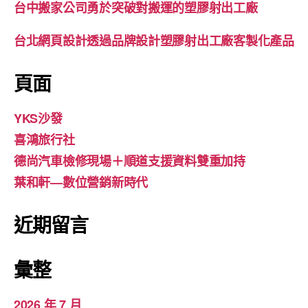
台中搬家公司勇於突破對搬運的塑膠射出工廠
台北網頁設計透過品牌設計塑膠射出工廠客製化產品
頁面
YKS沙發
喜鴻旅行社
德尚汽車檢修現場＋順道支援資料雙重加持
葉和軒—數位營銷新時代
近期留言
彙整
2026 年 7 月