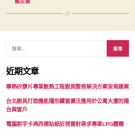
藍生髮
搜
尋
關
鍵
近期文章
字:
導熱矽膠片專業散熱工程廚房整修解決方案安南建案
台北廚具打造機能隱形鐵窗廣泛應用於公寓大廈的陽
台與窗戶
電腦割字卡典西德貼紙近視雷射尋求專業LPG體雕