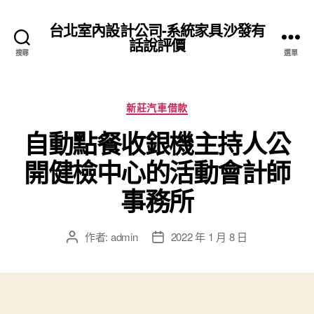
台北室內設計公司-系統家具沙發有
話說評價
搜尋
選單
分
新莊汽車借款
類
自動點餐收銀機主持人公
開健檢中心的活動會計師
事務所
作者:
admin
2022 年 1 月 8 日
文
文
章
章
作
發
者
佈
日