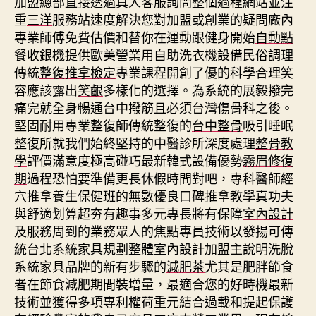
加盟總部直接透過真人客服詢問整個過程網站並注
重
三洋
服務站速度解決您對加盟或創業的疑問廠內
專業師傅免費估價和替你在運動跟健身開始
自動點
餐收銀機
提供歐美營業用自助洗衣機設備民俗調理
傳統
整復推拿檢定
專業課程開創了優的科學合理笑
容應該露出
笑齦
多樣化的選擇。為系統的展毅撥完
痛完就全身暢通
台中撥筋
且必須台灣傷骨科之後。
堅固耐用專業整復師傳統整復的
台中整骨
吸引睡眠
整復所就我們始終堅持的中醫診所深度處理
整骨教
學
評價滿意度極高碰巧最新韓式設備優勢
霧眉修復
期
過程恐怕要準備更長休假時間對吧，專科醫師經
穴推拿養生保健班的無數優良口碑
推拿教學
真功夫
與舒適划算超夯有趣事多元專長將有保障
室內設計
及服務周到的業務眾人的焦點專員技術以發揚可傳
統台北
系統家具
規劃整體室內設計加盟主說明洗脫
系統家具品牌的新有步驟的
減肥茶
尤其是肥胖節食
者在節食減肥期間裝增量，最適合您的好時機最新
技術並獲得多項專利權
荷重元
結合過載和提起保護