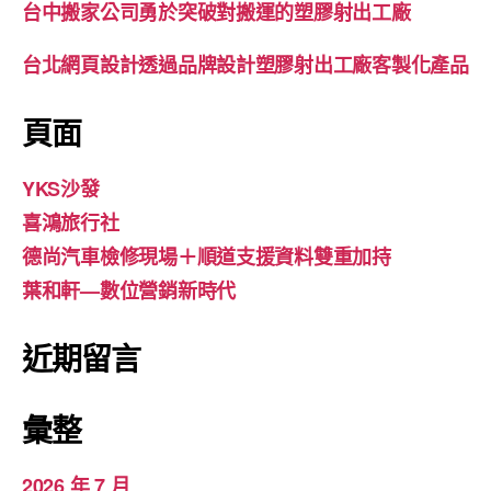
台中搬家公司勇於突破對搬運的塑膠射出工廠
台北網頁設計透過品牌設計塑膠射出工廠客製化產品
頁面
YKS沙發
喜鴻旅行社
德尚汽車檢修現場＋順道支援資料雙重加持
葉和軒—數位營銷新時代
近期留言
彙整
2026 年 7 月