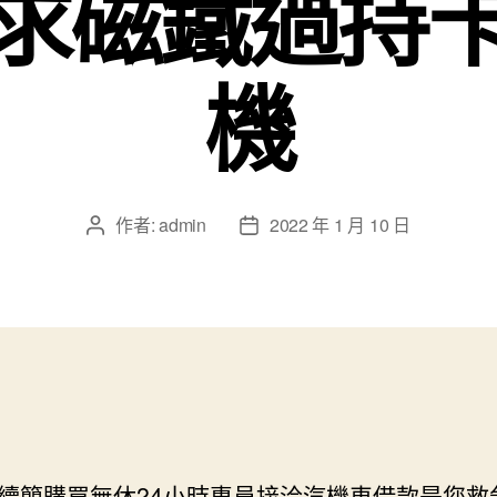
求磁鐵過持
機
作者:
admin
2022 年 1 月 10 日
文
文
章
章
作
發
者
佈
日
期
續簡購買無休24小時專員接洽
汽機車借款
是您救