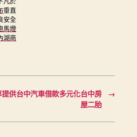
下凡於
布
垂直
良安全
跑馬燈
內湖商
享提供台中汽車借款多元化台中房
→
屋二胎