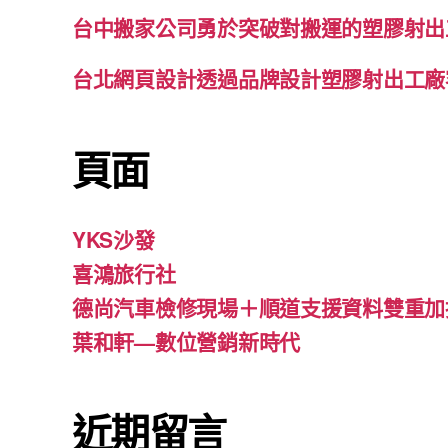
台中搬家公司勇於突破對搬運的塑膠射出
台北網頁設計透過品牌設計塑膠射出工廠
頁面
YKS沙發
喜鴻旅行社
德尚汽車檢修現場＋順道支援資料雙重加
葉和軒—數位營銷新時代
近期留言