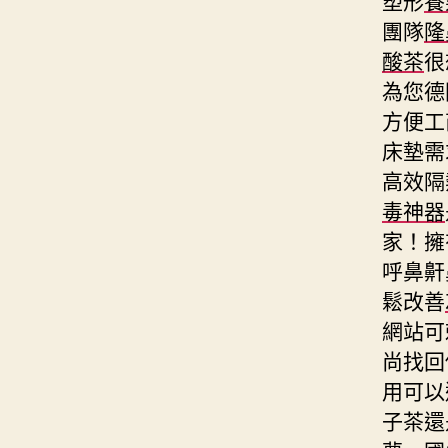
團隊
隆
酸茶
很
為您德
方便工
床墊需
高效隔
毒神器
家！擁
呼鼻鼾
鬆改善
網站可
尚找回
用可以
子茶還