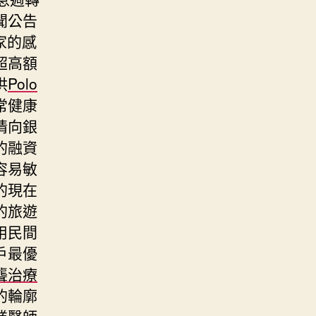
聞公告
家的感
超高額
供
Polo
常健康
情向銀
的融資
容易敏
的現在
的旅遊
用民間
戶最優
聾治療
的輪廓
業醫師