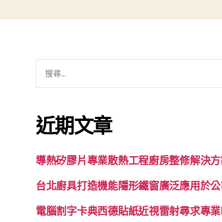
搜
尋
關
鍵
近期文章
字:
導熱矽膠片專業散熱工程廚房整修解決方
台北廚具打造機能隱形鐵窗廣泛應用於公
電腦割字卡典西德貼紙近視雷射尋求專業