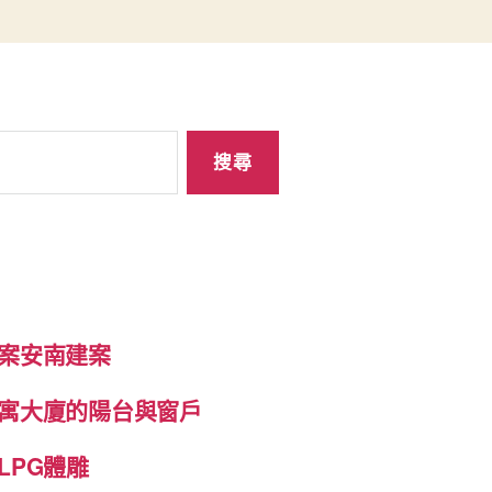
案安南建案
寓大廈的陽台與窗戶
LPG體雕