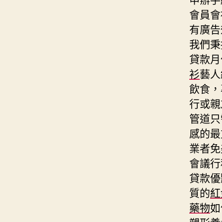
會員會
有廣告
我們秉
貸款月
衫
藝人
飲食，
行或親
管道只
感的最
業者免
會議行
貸款優
質的
紅
藥物
如
塑形
養