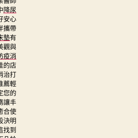
中
降尿
好安心
伴攜帶
床墊
有
美觀與
防疫消
佳的店
消治打
推薦輕
定您的
務讓丰
癒合使
段決明
這找到