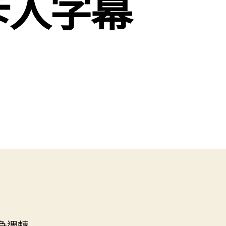
卡人字幕
急週轉