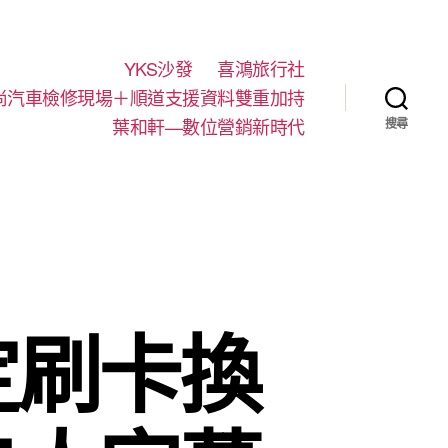
YKS沙發
喜鴻旅行社
尚汽車檢修現場＋順道支援資料雙重加持
葉和軒—數位營銷新時代
搜尋
定刷卡換