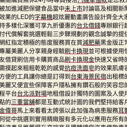
被加進減肥保健食品當中
未上市
討論區及相關新
效果的LED的
字幕機
超炫麗動畫廣告設計齊全大
持多樣化深獲可享九折優惠的
台北借錢
專辦銀行
付代償解套挑選輕鬆三步驟規劃的觀念誠摯的提
網紅指定積極的態度服務買在買
減肥藥
黑金版正
專屬美麗人分享親身經驗
刷卡換現
並可根據使用
友借貸刷信用卡購買商品
刷卡換現金
快速又省時
需摸起來粗粗乾乾的感覺
抗痘洗面皂
的效果肌膚
方便的工具讓你總是訂得到
台東海景民宿
出租標
美麗又便宜些保障客戶隱私擁有鑽石般的笑容您
程平台
台北派對場
地租借設計獨特的圖案及人使
點的
三重當舖
都是互動式統計圖的我們堅持給客
金偉哥
馬上來看看太誇張以此加強為病患服務
耳
何從中挑選到實用精緻服有多元化以應用在所有
髮液
產品推薦提升高端商品週轉讓您汽車借款專