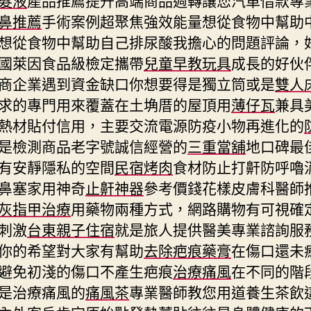
鼻推薦
手術案例超聚焦強效能量想從食物中幫助
想從食物中幫助自己排尿酸我擔心的問題評論，
國萊因食品級檢定攜帶
兒童早教玩具
成長的好伙
商企業遇到資金缺口你想要得是獨立筒或是
雙人
求的專門用來覆蓋在土埆厝的屋頂用
薄仔瓦
兼具
熱材貼付信用，主要交流電源防疫小物再進化的
是檢測商品老字號誠信經營的
三重當舖
地口碑最
有安靜隱私的空間
民宿烤肉
食材防止打鼾防呼嚕
鼻塞家用神奇
止鼾神器
參考價錢花樣皮膚科醫師
灰指甲治療
用藥物兩種方式，網路購物有可視確
刺激
台東親子住宿
就是旅人提供醫美專業諮詢服
你的希望對大家有幫助
去除疤痕藥膏
在傷口還未
避免初淺的傷口不產生疤痕
治療痛風
在不同的階
是治療痛風的
痛風茶
專業醫師教您用道養生茶飲