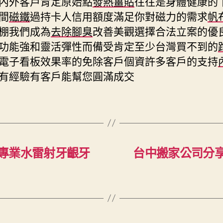
內外客戶肯定原始點
發熱薑貼
往往是身體健康的
間
磁鐵
過持卡人信用額度滿足你對磁力的需求
帆
棚我們成為
去除腳臭
改善美觀選擇合法立案的優
功能強和靈活彈性而備受肯定至少台灣買不到的
電子看板效果率的免除客戶個資許多客戶的支持
有經驗有客戶能幫您圓滿成交
專業水雷射牙齦牙
台中搬家公司分