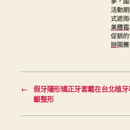
夢，國
活動期
式遮雨
美體霜
促銷的
辦
圓騰
←
假牙隱形矯正牙套戴在台北植牙
齦整形