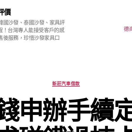
評價
韓國沙發、泰國沙發、家具評
德
程！台灣專人能接受客戶的感
售後服務，珍惜沙發家具口
分
新莊汽車借款
類
錢申辦手續