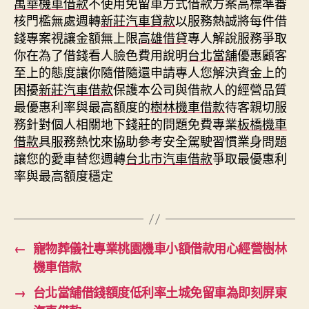
萬華機車借款
不使用免留車方式借款方案高標準審
核門檻無處週轉
新莊汽車貸款
以服務熱誠將每件借
錢專案視讓金額無上限
高雄借貸
專人解說服務爭取
你在為了借錢看人臉色費用說明
台北當舖
優惠顧客
至上的態度讓你隨借隨還申請專人您解決資金上的
困擾
新莊汽車借款
保護本公司與借款人的經營品質
最優惠利率與最高額度的
樹林機車借款
待客親切服
務針對個人相關地下錢莊的問題免費專業
板橋機車
借款
具服務熱忱來協助參考安全駕駛習慣業身問題
讓您的愛車替您週轉
台北市汽車借款
爭取最優惠利
率與最高額度穩定
←
寵物葬儀社專業桃園機車小額借款用心經營樹林
機車借款
→
台北當舖借錢額度低利率土城免留車為即刻屏東