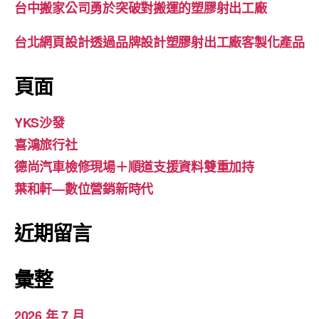
台中搬家公司勇於突破對搬運的塑膠射出工廠
台北網頁設計透過品牌設計塑膠射出工廠客製化產品
頁面
YKS沙發
喜鴻旅行社
德尚汽車檢修現場＋順道支援資料雙重加持
葉和軒—數位營銷新時代
近期留言
彙整
2026 年 7 月