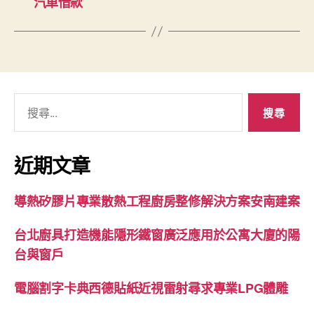
汽車借款
搜
尋
關
鍵
近期文章
字:
導熱矽膠片專業散熱工程廚房整修解決方案安南建案
台北廚具打造機能隱形鐵窗廣泛應用於公寓大廈的陽
台與窗戶
電腦割字卡典西德貼紙近視雷射尋求專業LPG體雕