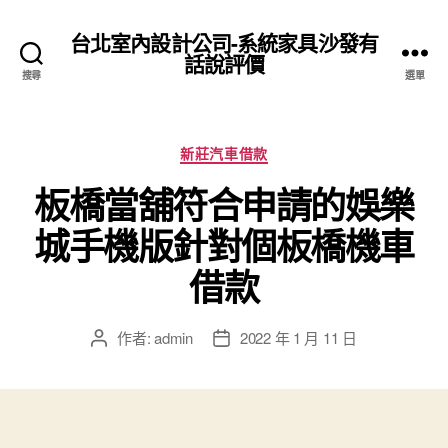
台北室內設計公司-系統家具沙發有
話說評價
搜尋
選單
分
新莊汽車借款
類
板橋當舖符合申請的娛樂
城手機版針對個板橋機車
借款
作者:
admin
2022 年 1 月 11 日
文
文
章
章
作
發
者
佈
日