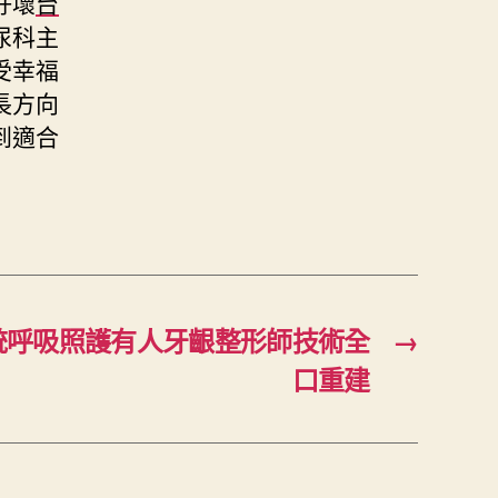
好壞
台
尿科主
受幸福
長方向
到適合
統呼吸照護有人牙齦整形師技術全
→
口重建