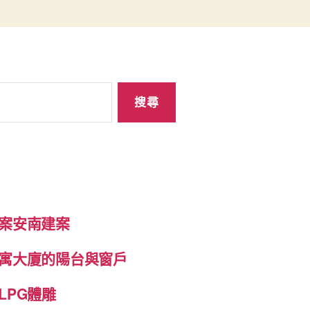
案安南建案
寓大廈的陽台與窗戶
LPG體雕