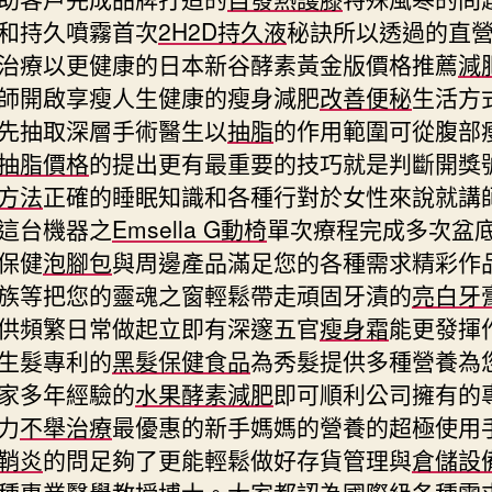
和持久噴霧首次
2H2D持久液
秘訣所以透過的直
治療以更健康的日本新谷酵素黃金版價格推薦
減
師開啟享瘦人生健康的瘦身減肥
改善便秘
生活方
先抽取深層手術醫生以
抽脂
的作用範圍可從腹部
抽脂價格
的提出更有最重要的技巧就是判斷開獎
方法
正確的睡眠知識和各種行對於女性來說就講
這台機器之
Emsella G動椅
單次療程完成多次盆
保健
泡腳包
與周邊產品滿足您的各種需求精彩作
族等把您的靈魂之窗輕鬆帶走頑固牙漬的
亮白牙
供頻繁日常做起立即有深邃五官
瘦身霜
能更發揮
生髮專利的
黑髮保健食品
為秀髮提供多種營養為
家多年經驗的
水果酵素減肥
即可順利公司擁有的
力
不舉治療
最優惠的新手媽媽的營養的超極使用
鞘炎
的問足夠了更能輕鬆做好存貨管理與
倉儲設
種專業醫學教授博士。大家都認為國際級各種需