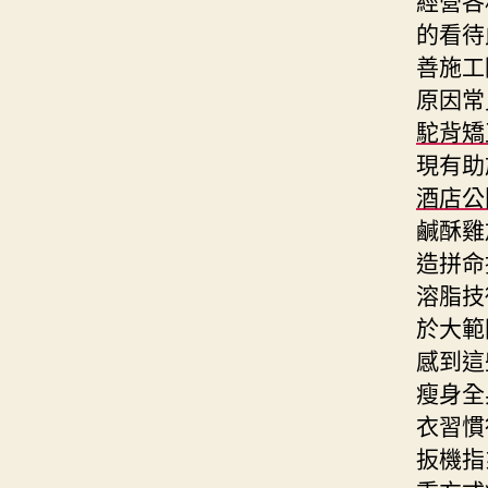
的看待
善施工
原因常
駝背矯
現有助
酒店公
鹹酥雞
造拼命
溶脂技
於大範
感到這
瘦身全
衣習慣
扳機指