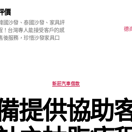
評價
韓國沙發、泰國沙發、家具評
德
程！台灣專人能接受客戶的感
售後服務，珍惜沙發家具口
分
新莊汽車借款
類
備提供協助