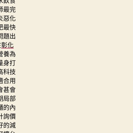
師最完
炎惡化
肥最快
問題出
在
彰化
營養為
量身打
高科技
適合用
會甚會
期局部
櫃的內
計詢價
好的減