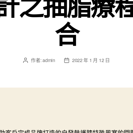
計之抽脂療
合
作者:
admin
2022 年 1 月 12 日
文
文
章
章
作
發
者
佈
日
期
助客戶完成品牌打造的
自發熱護膝
特殊風寒的問