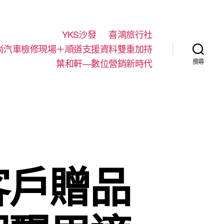
YKS沙發
喜鴻旅行社
尚汽車檢修現場＋順道支援資料雙重加持
葉和軒—數位營銷新時代
搜尋
客戶贈品