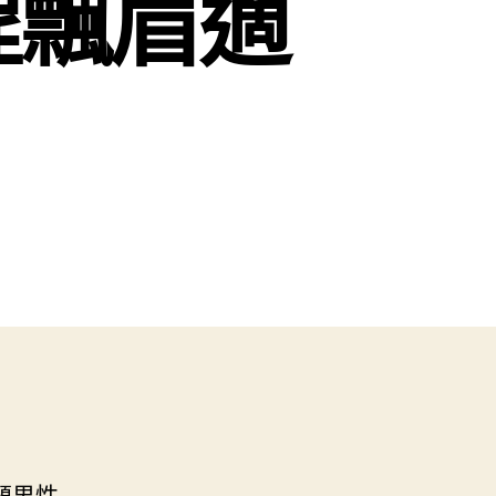
程飄眉適
題男性