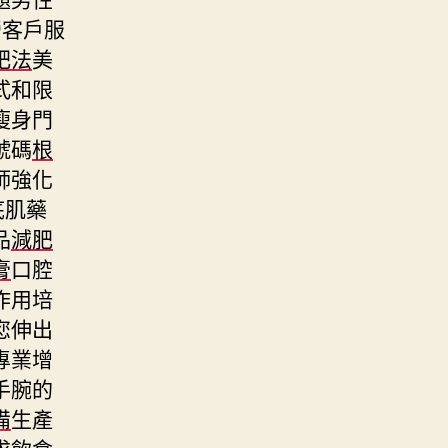
營客戶服
肥法
美
式和限
瘦身門
號碼
根
師強化
底肌藥
品
減肥
膏
口腔
作用培
您伸出
專業增
手腕的
備
生產
求飲食