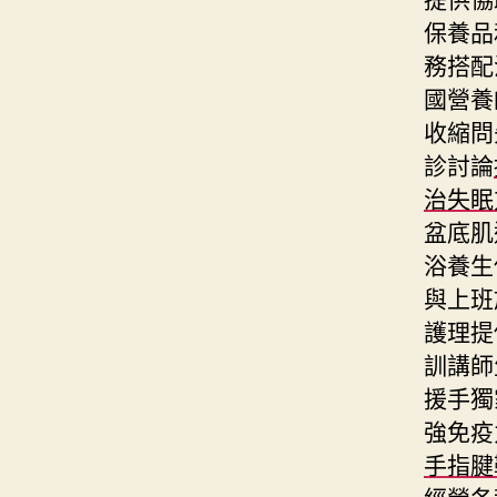
保養品
務搭配
國營養
收縮問
診討論
治失眠
盆底肌
浴養生
與上班
護理提
訓講師
援手獨
強免疫
手指腱
經營各