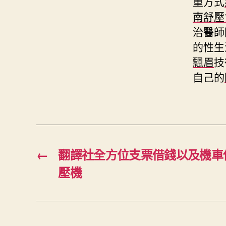
重方式
南舒壓
治醫師
的性生
飄眉
技
自己的
←
翻譯社全方位支票借錢以及機車
壓機