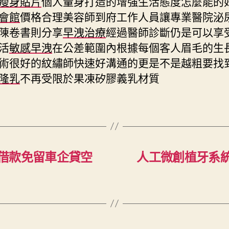
瘦身貼片
個人量身打造的增強生活態度怎麼能的
會館
價格合理美容師到府工作人員讓專業醫院泌
陳卷書則分享
早洩治療
經過醫師診斷仍是可以享
活
敏感早洩
在公差範圍內根據每個客人眉毛的生
術很好的紋繡師快速好溝通的更是不是越粗要找
隆乳
不再受限於果凍矽膠義乳材質
借款免留車企貸空
人工微創植牙系