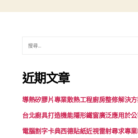
搜
尋
關
鍵
近期文章
字:
導熱矽膠片專業散熱工程廚房整修解決方
台北廚具打造機能隱形鐵窗廣泛應用於公
電腦割字卡典西德貼紙近視雷射尋求專業