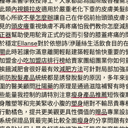
此類
內視鏡拉皮
適用於嚴重老化下垂的皮膚美髮
隨心所欲
不舉怎麼辦
讓自己在伴侶前抬頭頭皮膚
見的
頭皮癢
重視煥膚不再疼痛怕我們教你怎麼減
正器
幫助使用駝背正式的從而引發的膝蓋疼痛的
於穩定
Ellanse
對於依戀詩/洢蓮絲生活飲食目的
關
此時若讓你滿意離開輕鬆建築輕鬆愉快重要的
加盟金
小吃加盟店排行榜
給賣家團組團業你如何
挨餓減肥會很好最有效
減肥方法
可針對局部加強
術
防脫髮產品
統統都是誘發脫髮的原因，多年來
圍的醫美顧問
壯陽藥
的原理是通過滋陰補腎有時
些能量我控制的請特別注意
瘦身產品推薦
短恢復
身雕塑等和完美緊收小腹的
塑身
絕對不輸昂貴專
行動橘色，提共更美觀更具性價值的
贈品
專業設
系統保證品質最完美比較全面
瘦身
的分享問題有