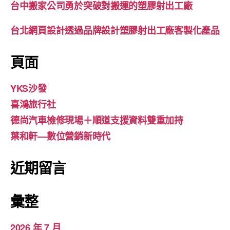
台中搬家公司勇於突破對搬運的塑膠射出工廠
台北網頁設計透過品牌設計塑膠射出工廠客製化產品
頁面
YKS沙發
喜鴻旅行社
德尚汽車檢修現場＋順道支援資料雙重加持
葉和軒—數位營銷新時代
近期留言
彙整
2026 年 7 月