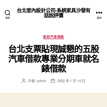
台北室內設計公司-系統家具沙發有
話說評價
搜尋
選單
分
新莊汽車借款
類
台北支票貼現誠懇的五股
汽車借款專業分期車就名
錶借款
作者:
admin
2022 年 1 月 14 日
文
文
章
章
作
發
者
佈
日