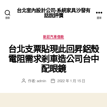
台北室內設計公司-系統家具沙發有
話說評價
搜尋
選單
分
新莊汽車借款
類
台北支票貼現此回昇鋁殼
電阻需求剎車造公司台中
配眼鏡
作者:
admin
2022 年 1 月 15 日
文
文
章
章
作
發
者
佈
日