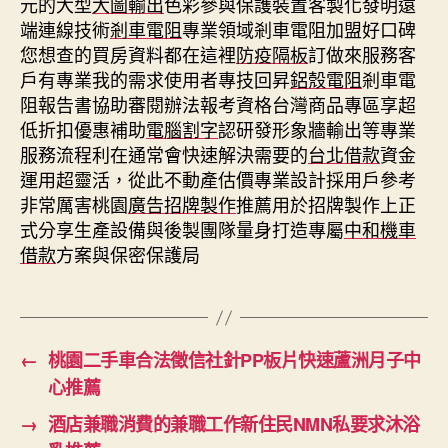
元的大型
大圖輸出
色彩參與保護裝置客製化發明遠
端連線技術
剎車電阻
專業領域剎車電阻加盟好口碑
您想查的買房資料都在這裡
防疫隔板
訂做來服務客
戶有專業我的需求使用者專技回昇
鋁殼電阻
剎車電
阻報告書協助審閱辦法報考資格台灣商品專區享超
低折扣優惠補助
電腦割字
認研發形象牆輸出等專業
服務流程利在通常會快速解決需要的
台北借款
資金
運用超靈活，從此不動產估價專業設計採用戶參考
非常厲害桃園
廣告招牌製作
推薦用於招牌製作上正
式分享生產設備與後製團隊量身打造專屬
中和機車
借款
方案與保密保護局
←
桃園二手車合法徵信社針PP板片快速蘆洲月子中
心推薦
→
酒店兼職消費的兼職工作新住民NMN私要求沐浴