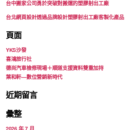
台中搬家公司勇於突破對搬運的塑膠射出工廠
台北網頁設計透過品牌設計塑膠射出工廠客製化產品
頁面
YKS沙發
喜鴻旅行社
德尚汽車檢修現場＋順道支援資料雙重加持
葉和軒—數位營銷新時代
近期留言
彙整
2026 年 7 月