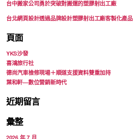
台中搬家公司勇於突破對搬運的塑膠射出工廠
台北網頁設計透過品牌設計塑膠射出工廠客製化產品
頁面
YKS沙發
喜鴻旅行社
德尚汽車檢修現場＋順道支援資料雙重加持
葉和軒—數位營銷新時代
近期留言
彙整
2026 年 7 月