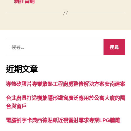
新莊當舖
搜
尋
關
鍵
近期文章
字:
導熱矽膠片專業散熱工程廚房整修解決方案安南建案
台北廚具打造機能隱形鐵窗廣泛應用於公寓大廈的陽
台與窗戶
電腦割字卡典西德貼紙近視雷射尋求專業LPG體雕