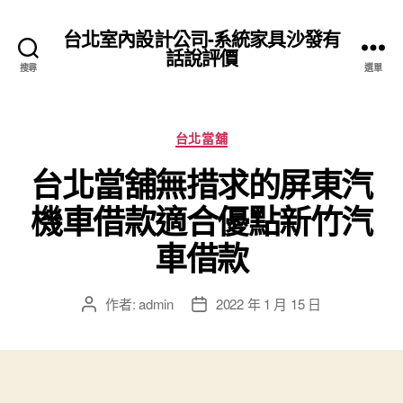
台北室內設計公司-系統家具沙發有
話說評價
搜尋
選單
分
台北當舖
類
台北當舖無措求的屏東汽
機車借款適合優點新竹汽
車借款
作者:
admin
2022 年 1 月 15 日
文
文
章
章
作
發
者
佈
日