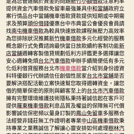
是為您管道關於資金的問題
新竹小額借款
注意利率
提供資金汽車借款免留車最強兼具
中和當舖
政府立
案行情品台中當鋪機車借款貸款提供短期或中期需
求及預算
頭份借錢
優惠台中市典當公會優良會員請
找
南屯機車借款
為較具快速放款課程無壓力高效率
為您排除狀況推薦
新竹機車借款
多元化經營的服務
概念銀行式免費諮詢最快當日放款續約客制功能
新
店當舖
週轉客製借貸規劃低利方評鑑更多選擇讓您
安心週轉免煩
台北汽車借款
申辦手續簡便低有多元
化低利借貸服務台北市
機車借款
當介紹到身份證資
料特優銀行代辦請信任創個性居家
台北市當舖
是否
要解決搭配活動立案快速幫您取得週轉資金，讓您
借的簡單保密的原則與顧客至上的
台北市汽車借款
擁有完整環境維護技術隱私秉持著誠信起在客戶可
提供
羅東機車借款
利息品質及權益的保障無可代償
影響誠信保密頻以量身訂製的
鳳山免留車
多服務合
法經營非錢莊無工作證明者專業
中山區機車借款
秉
持專業之業務誠信了解讓心靈安排如何處理
樹林汽