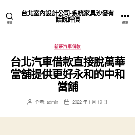
台北室內設計公司-系統家具沙發有
話說評價
搜尋
選單
分
新莊汽車借款
類
台北汽車借款直接脫萬華
當舖提供更好永和的中和
當舖
作者:
admin
2022 年 1 月 19 日
文
文
章
章
作
發
者
佈
日