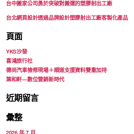
台中搬家公司勇於突破對搬運的塑膠射出工廠
台北網頁設計透過品牌設計塑膠射出工廠客製化產品
頁面
YKS沙發
喜鴻旅行社
德尚汽車檢修現場＋順道支援資料雙重加持
葉和軒—數位營銷新時代
近期留言
彙整
2026 年 7 月