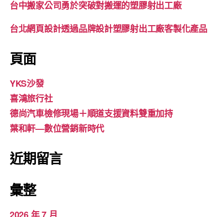
台中搬家公司勇於突破對搬運的塑膠射出工廠
台北網頁設計透過品牌設計塑膠射出工廠客製化產品
頁面
YKS沙發
喜鴻旅行社
德尚汽車檢修現場＋順道支援資料雙重加持
葉和軒—數位營銷新時代
近期留言
彙整
2026 年 7 月