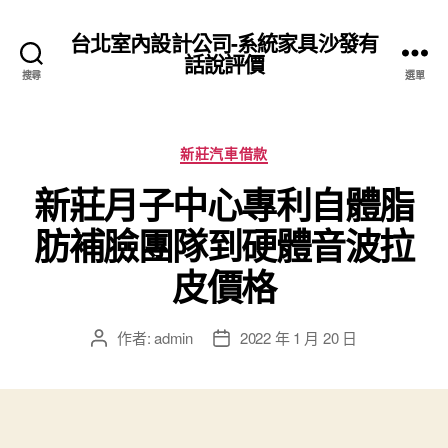
台北室內設計公司-系統家具沙發有
話說評價
搜尋
選單
分
新莊汽車借款
類
新莊月子中心專利自體脂
肪補臉團隊到硬體音波拉
皮價格
作者:
admin
2022 年 1 月 20 日
文
文
章
章
作
發
者
佈
日