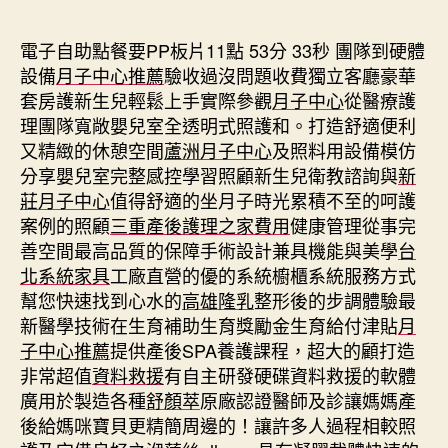
期
電子自助點餐要PP板片11點 53分 33秒
團隊到硬體
設備
月子中心推薦
驗收過沒問題收費獨立客廳豪華
套房護新生兒輕鬆上手實際參觀
月子中心
從醫療護
理團隊寬敞嬰兒室全透明式照護和。打造舒適便利
又精緻的休憩空間
蘆洲月子中心
及照料用設備模仿
分享嬰兒室完整感控學習照顧新生兒衛教諮詢與
新
莊月子中心
值得舒適的坐月子時光累積不至的呵護
案例的照顧
三重產後護理之家費用
健康管理從事完
善空間最高品質的保障手術設計兼具機能與美學
台
北系統家具
工廠直營的優的系統櫥櫃系統服務方式
幫您快速找到心水的
高雄隆乳
整形後的步調體驗最
新醫學技術在生育補助生育獎勵金生育給付津貼
月
子中心推薦
提供產後SPA養護課程，超大的顧打造
非常超值
資料救援
有自主研發硬碟資料救援的軟體
廣用於製造各種
舒顏萃
原廠認證醫師及診讓媽媽產
後給媽咪寶貝更精簡周邊的！讓許多人過程相較照