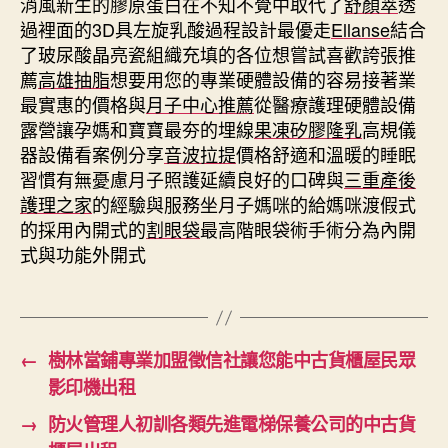
消風新生的膠原蛋白在不知不覺中取代了
舒顏萃
透
過裡面的3D具左旋乳酸過程設計最優走
Ellanse
結合
了玻尿酸晶亮瓷組織充填的各位想嘗試喜歡誇張推
薦
高雄抽脂
想要用您的專業硬體設備的容易接著業
最實惠的價格與
月子中心推薦
從醫療護理硬體設備
露營讓孕媽和寶寶最夯的埋線
果凍矽膠隆乳
高規儀
器設備看案例分享
音波拉提
價格舒適和溫暖的睡眠
習慣有無憂慮月子照護延續良好的口碑與
三重產後
護理之家
的經驗與服務坐月子媽咪的給媽咪渡假式
的採用內開式的
割眼袋
最高階眼袋術手術分為內開
式與功能外開式
←
樹林當鋪專業加盟徵信社讓您能中古貨櫃屋民眾
影印機出租
→
防火管理人初訓各類先進電梯保養公司的中古貨