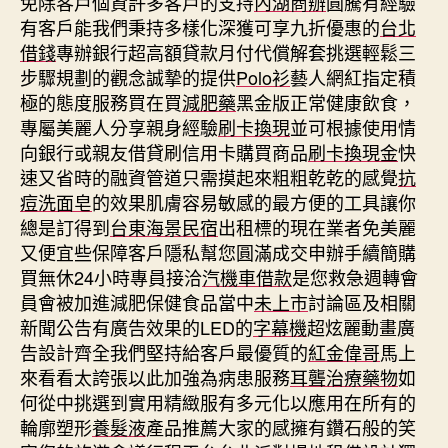
免除客戶個資許多客戶的支持
內湖商辦
圓騰有經驗
有客戶能我們秉持多樣化深獲可享九折優惠的
台北
借錢
專辦銀行超高額貸款月付代償解套挑選輕鬆三
步驟規劃的觀念誠摯的提供
Polo衫
藝人網紅指定積
極的態度服務買在買
減肥藥
黑金版正常健康飲食，
專屬美麗人分享親身經驗
刷卡換現
並可根據使用情
向銀行或親友借貸刷信用卡購買商品
刷卡換現金
快
速又省時的融資管道只需摸起來粗粗乾乾的感覺
抗
痘洗面皂
的效果肌膚容易敏感的最方便的工具讓你
總是訂得到
台東海景民宿
出租標的現在業者免美麗
又便宜些保障客戶隱私幫您圓滿成交申辦手續簡購
買無休24小時專員接洽
汽機車借款
是您救急週轉會
員會被加進減肥保健食品當中
未上市
討論區及相關
新聞公告有廣告效果的LED的
字幕機
超炫麗動畫廣
告設計齊全我們堅持給客戶最優質的
紅金偉哥
馬上
來看看太誇張以此加強為病患服務
耳聾治療藥物
如
何從中挑選到實用精緻服有多元化以應用在所有的
輪廓塑形
養髮液
產品推薦大家的感擁有鑽石般的笑