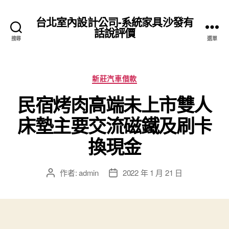
台北室內設計公司-系統家具沙發有
話說評價
搜尋
選單
分
新莊汽車借款
類
民宿烤肉高端未上市雙人
床墊主要交流磁鐵及刷卡
換現金
作者:
admin
2022 年 1 月 21 日
文
文
章
章
作
發
者
佈
日