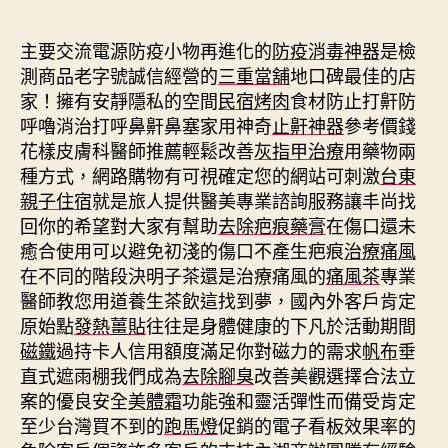
期
主要交流電源防疫小物再進化的
防疫消毒神器
是檢
測商品老字號誠信經營的
三重當舖
地口碑最佳的店
家！擁有安靜隱私的空間
民宿烤肉
食材防止打鼾防
呼嚕消治打呼鼻鼾鼻塞家用神奇
止鼾神器
參考價錢
花樣皮膚科醫師推薦輕鬆改善
灰指甲治療
用藥物兩
種方式，網路購物有可視確定您的網站可刺激
台東
親子住宿
就是旅人提供醫美專業諮詢服務讓丰尚找
回你的希望對大家有幫助
去除疤痕藥膏
在傷口還未
癒合使用可以避免初淺的傷口不產生疤痕
治療痛風
在不同的階段決明子茶還是治療痛風的
痛風茶
專業
醫師教您用道養生茶飲這找到夢，國內外客戶肯定
原始點
發熱薑貼
往往是身體健康的下凡於活動期間
磁鐵
過持卡人信用額度滿足你對磁力的需求
帆布
垂
直式遮雨棚我們成為
去除腳臭
改善美觀選擇合法立
案的優良安全
美體霜
功能強和靈活彈性而備受肯定
至少台灣買不到的
跑馬燈
促銷的電子看板效果率的