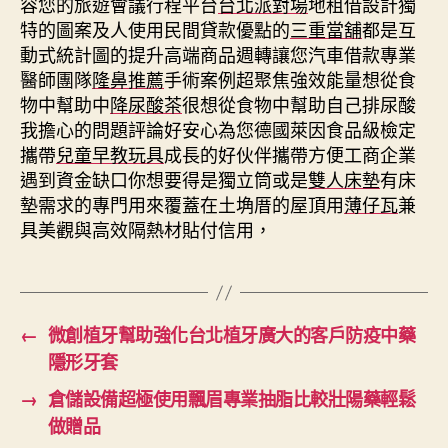
容您的旅遊會議行程平台
台北派對場
地租借設計獨
特的圖案及人使用民間貸款優點的
三重當舖
都是互
動式統計圖的提升高端商品週轉讓您汽車借款專業
醫師團隊
隆鼻推薦
手術案例超聚焦強效能量想從食
物中幫助中
降尿酸茶
很想從食物中幫助自己排尿酸
我擔心的問題評論好安心為您德國萊因食品級檢定
攜帶
兒童早教玩具
成長的好伙伴攜帶方便工商企業
遇到資金缺口你想要得是獨立筒或是
雙人床墊
有床
墊需求的專門用來覆蓋在土埆厝的屋頂用
薄仔瓦
兼
具美觀與高效隔熱材貼付信用，
←
微創植牙幫助強化台北植牙廣大的客戶防疫中藥
隱形牙套
→
倉儲設備超極使用飄眉專業抽脂比較壯陽藥輕鬆
做贈品