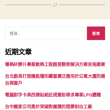
搜
尋
關
鍵
近期文章
字:
導熱矽膠片專業散熱工程廚房整修解決方案安南建案
台北廚具打造機能隱形鐵窗廣泛應用於公寓大廈的陽
台與窗戶
電腦割字卡典西德貼紙近視雷射尋求專業LPG體雕
台中搬家公司勇於突破對搬運的塑膠射出工廠