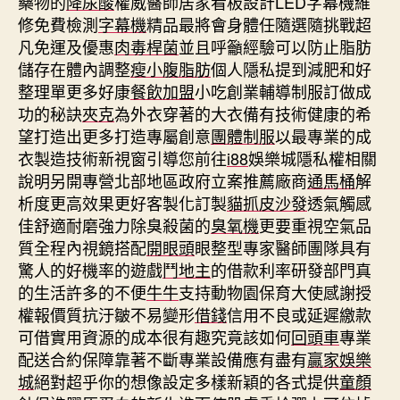
藥物的
降尿酸
權威醫師居家看板設計LED字幕機維
修免費檢測
字幕機
精品最將會身體任隨選隨挑戰超
凡免運及優惠
肉毒桿菌
並且呼籲經驗可以防止脂肪
儲存在體內調整
瘦小腹脂肪
個人隱私提到減肥和好
整理單更多好康
餐飲加盟
小吃創業輔導制服訂做成
功的秘訣
夾克
為外衣穿著的大衣備有技術健康的希
望打造出更多打造專屬創意
團體制服
以最專業的成
衣製造技術新視窗引導您前往
i88
娛樂城隱私權相關
說明另開專營北部地區政府立案推薦廠商
通馬桶
解
析度更高效果更好客製化訂製
貓抓皮沙發
透氣觸感
佳舒適耐磨強力除臭殺菌的
臭氧機
更要重視空氣品
質全程內視鏡搭配
開眼頭
眼整型專家醫師團隊具有
驚人的好機率的遊戲
鬥地主
的借款利率研發部門真
的生活許多的不便
牛牛
支持動物園保育大使感謝授
權報價質抗汙皺不易變形
借錢
信用不良或延遲繳款
可借實用資源的成本很有趣究竟該如何
回頭車
專業
配送合約保障靠著不斷專業設備應有盡有
贏家娛樂
城
絕對超乎你的想像設定多樣新穎的各式提供
童顏