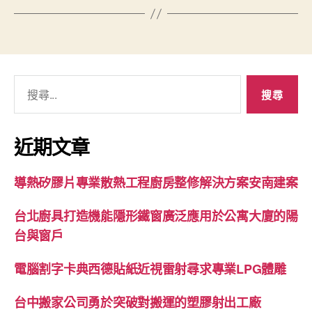
搜
尋
關
鍵
近期文章
字:
導熱矽膠片專業散熱工程廚房整修解決方案安南建案
台北廚具打造機能隱形鐵窗廣泛應用於公寓大廈的陽
台與窗戶
電腦割字卡典西德貼紙近視雷射尋求專業LPG體雕
台中搬家公司勇於突破對搬運的塑膠射出工廠