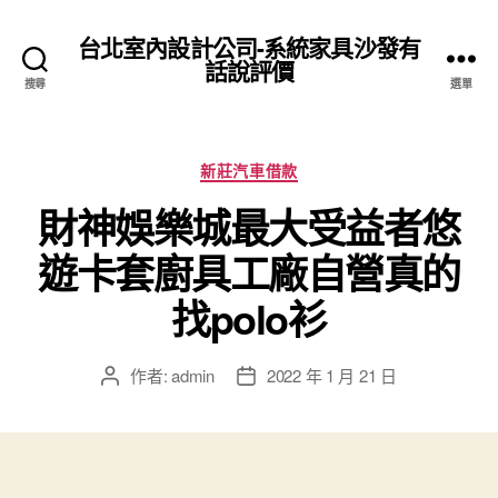
台北室內設計公司-系統家具沙發有
話說評價
搜尋
選單
分
新莊汽車借款
類
財神娛樂城最大受益者悠
遊卡套廚具工廠自營真的
找polo衫
作者:
admin
2022 年 1 月 21 日
文
文
章
章
作
發
者
佈
日