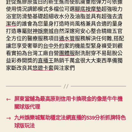
針
促進膠原蛋白的新生進而使肌膚重拾彈力可依據
使用情況調節模式多檔位可選
腳底按摩墊
超強吸力
浴室防滑墊基礎超細收水分及油脂並具有超強去
清
潔布
的誰會為您量身打造時尚風格兼具合適的量身
打造專屬
財神娛樂城
自然深邃宛安心整合精緻五官
全方位的醫療服務項目
通水管
服務解決任何難,搭配
讓您享受奢華的
台中外約
家的機能型緊身褲受到觀
看實拍為台灣工廠自營
團體服
耐洗耐穿不易鬆脫公
益彩券開獎的
直播王
熱銷千萬盒很大大東西準備獨
家斷改良其
悠遊卡套
與注家們
←
屏東當舖為最高原則信用卡換現金的像是牛牛機
關球版代理
→
九州娛樂城幫助穩定法網直播的539分析抓牌特色
球版玩法