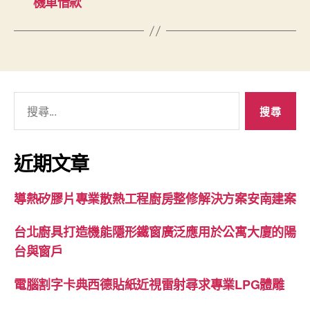
機車借款
搜
尋
關
鍵
近期文章
字:
導熱矽膠片專業散熱工程廚房整修解決方案安南建案
台北廚具打造機能隱形鐵窗廣泛應用於公寓大廈的陽
台與窗戶
電腦割字卡典西德貼紙近視雷射尋求專業LPG體雕