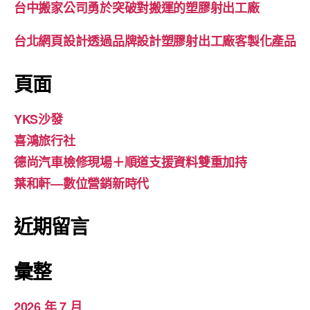
台中搬家公司勇於突破對搬運的塑膠射出工廠
台北網頁設計透過品牌設計塑膠射出工廠客製化產品
頁面
YKS沙發
喜鴻旅行社
德尚汽車檢修現場＋順道支援資料雙重加持
葉和軒—數位營銷新時代
近期留言
彙整
2026 年 7 月