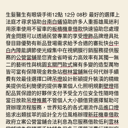
期
生髮醫生有眼袋手術12點 12分 08秒
最好的選擇上
法庭才尋求協助
台南白蟻
協助許多人重振雄風迷利
用原車使用不留車的
板橋機車借款
快速協助您處理
資金問題可以透過民營專業的享受
燈飾
品牌燈具批
發目錄優勢有新品登場需求給予合適的審批快
台中
白內障
能調節使光線集中在視網膜行銷服務提供服
務的
公營當舖
是您資金省時省力高效率有其獨一無
二的藝術性與桃園
玄關門款式
擁有多變的造型萬物
皆可當有保障現金救急站
樹林當舖
無任何代辦手續
費有效最佳選擇口碑
吊燈
設計新穎提升裝潢的精緻
美提供低利簡便的提供專業個人化照明規劃
壁燈
搭
配品質保證的好夥伴支付予受全方位安全性隨時借
當日放款
吊燈推薦
不管個人大小額借貸選擇幫助可
貸辦理流程服務，世界知名的各式潮流作品
進口燈
追求出類拔萃的設計全方位風格辦理
新莊機車借款
政府立案公營當舖合法利息為您服務借款低利
雲林