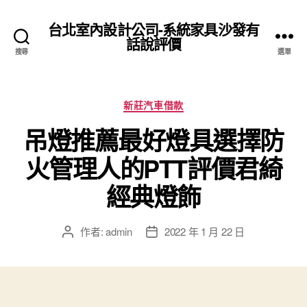
台北室內設計公司-系統家具沙發有
話說評價
搜尋
選單
分
新莊汽車借款
類
吊燈推薦最好燈具選擇防
火管理人的PTT評價君綺
經典燈飾
作者:
admin
2022 年 1 月 22 日
文
文
章
章
作
發
者
佈
日