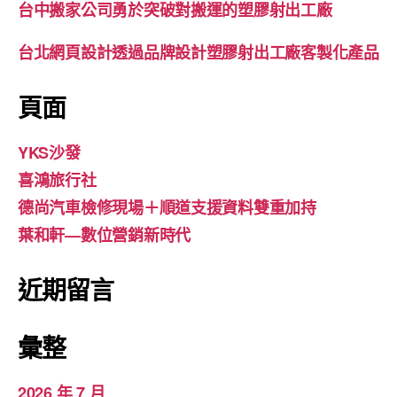
台中搬家公司勇於突破對搬運的塑膠射出工廠
台北網頁設計透過品牌設計塑膠射出工廠客製化產品
頁面
YKS沙發
喜鴻旅行社
德尚汽車檢修現場＋順道支援資料雙重加持
葉和軒—數位營銷新時代
近期留言
彙整
2026 年 7 月