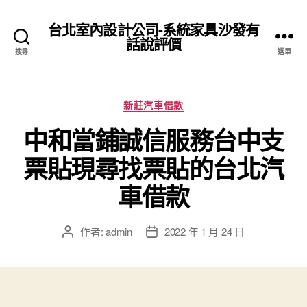
台北室內設計公司-系統家具沙發有
話說評價
搜尋
選單
分
新莊汽車借款
類
中和當鋪誠信服務台中支
票貼現尋找票貼的台北汽
車借款
作者:
admin
2022 年 1 月 24 日
文
文
章
章
作
發
者
佈
日