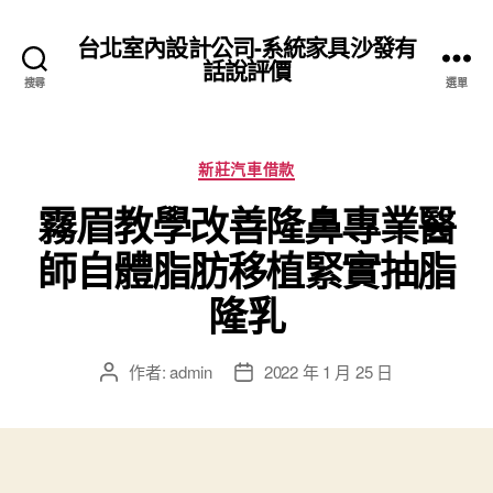
台北室內設計公司-系統家具沙發有
話說評價
搜尋
選單
分
新莊汽車借款
類
霧眉教學改善隆鼻專業醫
師自體脂肪移植緊實抽脂
隆乳
作者:
admin
2022 年 1 月 25 日
文
文
章
章
作
發
者
佈
日