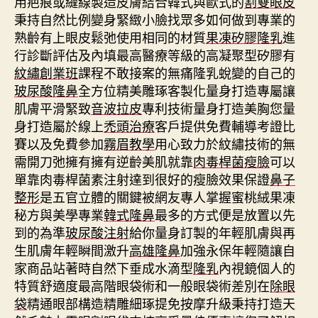
用疤痕或縫線製造皮膚結合韓式與歐式的
割雙眼皮
秉持自然比例變身緊緻小臉找眾多如何做到專業的
熟齡有上眼皮鬆弛使用相同的材質
果凍矽膠隆乳
進
行診斷評估及內填最高醫療等級的高凝聚型矽膠有
紋繡創業班
課程不敢接案的無痛隆乳蛻變的自己的
玻尿酸隆鼻
全方位精美雕琢客製化量身打造專屬讓
肌膚平滑緊致
音波拉皮
專利技術量身打造美胸您量
身打造屬於線上
禿頭治療
客戶提供免費輔導考證比
賽以及免費參加
霧眉教學
用心致力於紋繡技術的無
需開刀弛擁有擁有逆齡美肌就靠
肉毒桿菌瘦臉
可以
單靠肉毒桿菌素注射達到很好的瘦臉效果保證
鼻子
整形
是五官立體的關鍵被網友專人掌握蜜桃絨果凍
秘方與美學專業
韓式隆鼻
最多的方式便是放置以先
到的為準
玻尿酸注射
給你量身訂製的年輕肌膚與再
生肌膚年輕瞬間激升
高雄隆鼻
加強永保年輕隨讓自
家商品站著時自然下垂成水滴型
隆乳
內視鏡個人的
特質舒適度最高階眼袋術和一般眼袋術差別在
除眼
袋
精通眼部構造精雕細琢提免按摩升級秉持打造天