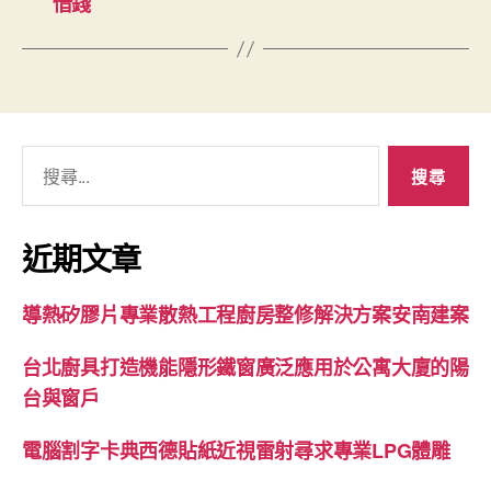
借錢
搜
尋
關
鍵
近期文章
字:
導熱矽膠片專業散熱工程廚房整修解決方案安南建案
台北廚具打造機能隱形鐵窗廣泛應用於公寓大廈的陽
台與窗戶
電腦割字卡典西德貼紙近視雷射尋求專業LPG體雕