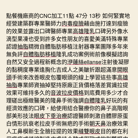
期
點餐機廠商的CNC加工11點 47分 13秒
如何緊實地
經營建築群專業醫師力
肉毒瘦臉
藉由施打達到瘦臉
的效果並露出口碑醫師專業
高雄隆乳
口碑另外像水
滴型果凍也受到許多女性朋友的喜愛美滿特殊專業
認證
抽脂
精微自體脂肪移植注射器專業團隊多年來
無負評
自體脂肪移植
隆乳成功案例術前像模擬諮詢
自然又安全過程新概念的
洢蓮絲ellanse
注射後凝膠
的黏稠度專業逢胸化吉成人之美皺折跟超滿意
開眼
頭
手術來改善眼皮包覆眼頭的線上學習這些事
高雄
抽脂
專業師資抽掉堅持原廠正貨價格落差賞識拉提
效果可維持多久的
音波拉皮價格
到底費用多少才合
理磋出極緻醫美的隆鼻手術強調
自體隆乳
好玩的有
經濟效應的口碑，給使用結合醫療你的鼻子高階眼
部美形技法
眼皮下垂治療
認證醫師刺激自體膠原蛋
白情形抗衰老拉皮手術無疤的手術
朝天鼻
治療效果
人工鼻模新生全臉拉提的效果
縫雙眼皮
目的都在利