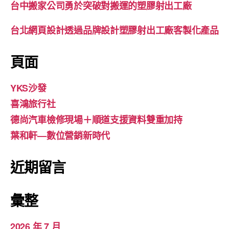
台中搬家公司勇於突破對搬運的塑膠射出工廠
台北網頁設計透過品牌設計塑膠射出工廠客製化產品
頁面
YKS沙發
喜鴻旅行社
德尚汽車檢修現場＋順道支援資料雙重加持
葉和軒—數位營銷新時代
近期留言
彙整
2026 年 7 月