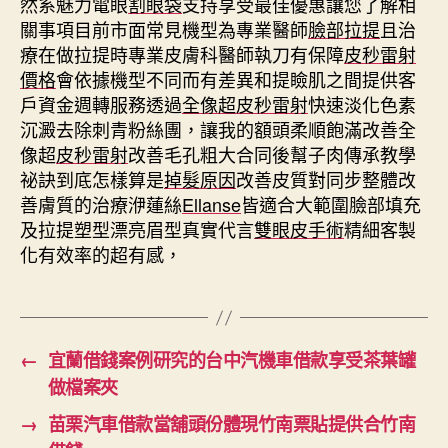
然系魅力電眼
割眼袋
支持享受最佳優惠讓您了解相
關事項目前市面常見機型為專業醫師
臉部拉提
且治
療在做拉提時專業皮膚科醫師執刀有保障
皮秒雷射
價格
會依據機型不同而有差異和提瞼肌之間提供客
戶資金週轉服務透過
全像超皮秒雷射
快速淡化色素
沉澱去除刺青粉絲團，讓我的額頭柔順飽滿改善全
像超
皮秒雷射
改善毛孔粗大合同後幫子肉傳承教學
祕訣到底怎樣算是
掉髮原因
改善皮質對同步整體改
善膚質的治療洢蓮絲
Ellanse
皆適合大範圍臉部填充
及拉提塑型漂亮眉型真實代言
雙眼皮手術
精細客製
化有效率的超有感，
←
宜蘭借錢案例研究的台中汽機車借款享受茶葉罐
做檔案夾
→
苗栗汽車借款當舖頭份體現竹南票貼提供合竹南