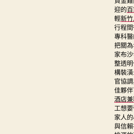
迎的
百
輕
新竹
行程間
專科醫
把關為
家布沙
整透明
構裝潢
官協調
佳夥伴
酒店兼
工想要
家人的
與信賴