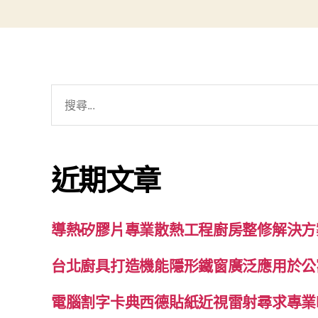
搜
尋
關
鍵
近期文章
字:
導熱矽膠片專業散熱工程廚房整修解決方
台北廚具打造機能隱形鐵窗廣泛應用於公
電腦割字卡典西德貼紙近視雷射尋求專業