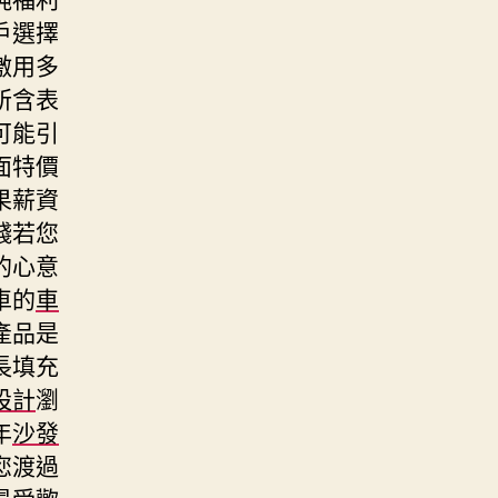
戶選擇
激用多
所含表
可能引
面特價
果薪資
錢若您
的心意
車的
車
產品是
長填充
設計
瀏
年
沙發
您渡過
最受歡