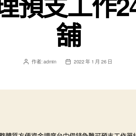
理預支工作2
舖
作者:
admin
2022 年 1 月 26 日
文
文
章
章
作
發
者
佈
日
期
整體質方便資金調度
台中借錢
急難可預支工作單