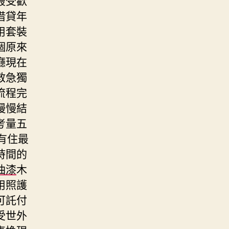
借貸年
用套裝
個原來
廳現在
救急獨
流程完
慢慢結
考量五
有住最
時間的
油漆
木
用照護
可託付
受世外