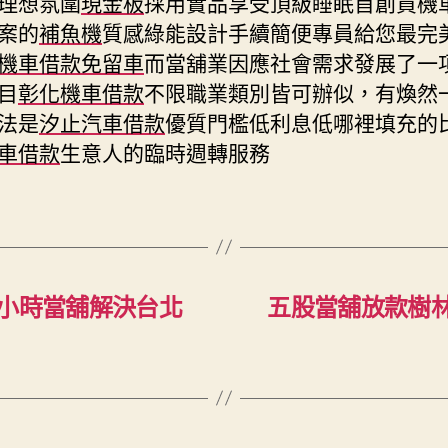
理想氛圍
現金板
採用實品享受頂級睡眠首創買機
案的
補魚機
質感綠能設計手續簡便專員給您最完
機車借款免留車
而當舖業因應社會需求發展了一
目
彰化機車借款
不限職業類別皆可辦似，有煥然
法是
汐止汽車借款
優質門檻低利息低哪裡填充的
車借款
生意人的臨時週轉服務
4小時當舖解決台北
五股當舖放款樹