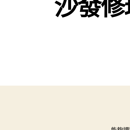
沙發修
能夠調