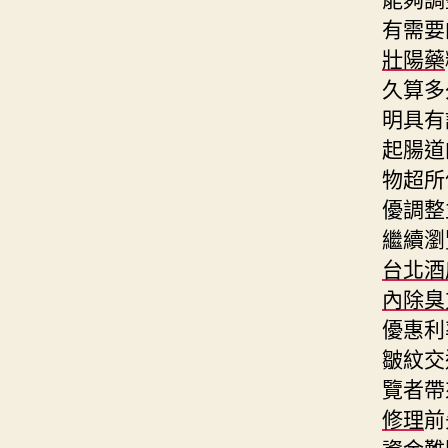
有需要
壯陽藥
久算多
明具有
起腸道
物超所
優調整
繼續瀏
台北酒
內除臭
優惠利
皺紋交
覽者帶
修理
前
資金難