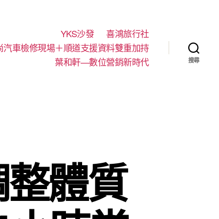
YKS沙發
喜鴻旅行社
尚汽車檢修現場＋順道支援資料雙重加持
葉和軒—數位營銷新時代
搜尋
調整體質