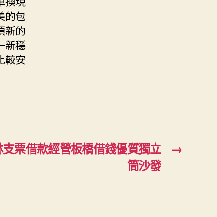
車換現
美的包
項新的
一新穩
比較安
林支票借款經營板橋借錢優質獨立
→
筒沙發