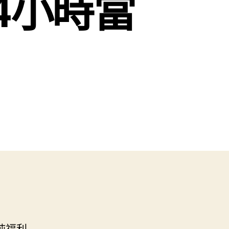
4小時當
純福利