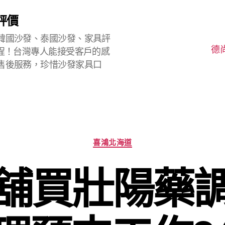
評價
韓國沙發、泰國沙發、家具評
德
程！台灣專人能接受客戶的感
售後服務，珍惜沙發家具口
分
喜鴻北海道
類
舖買壯陽藥